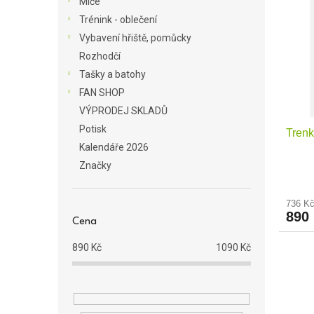
Míče
p
p
a
Trénink - oblečení
i
r
n
Vybavení hřiště, pomůcky
s
o
e
Rozhodčí
p
d
l
r
u
Tašky a batohy
o
k
FAN SHOP
d
t
VÝPRODEJ SKLADŮ
u
ů
Potisk
Trenk
k
Kalendáře 2026
t
Značky
ů
736 K
890
Cena
890
Kč
1090
Kč