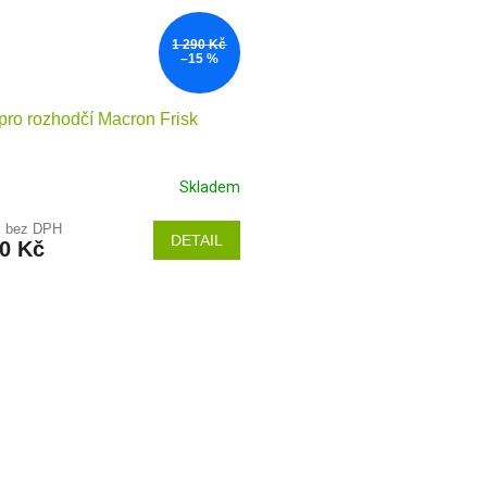
1 290 Kč
–15 %
pro rozhodčí Macron Frisk
Skladem
č bez DPH
DETAIL
90 Kč
O
v
l
á
d
a
c
í
p
r