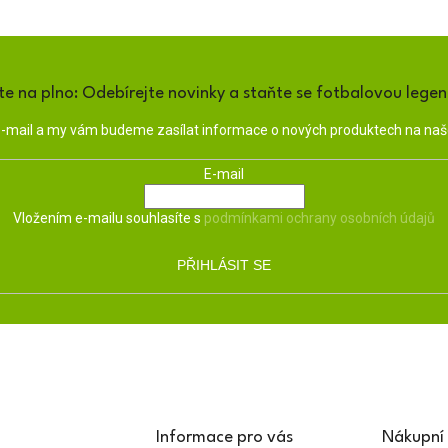
te na plno: Odebírejte novinky a staňte se fotbalovou lege
 e-mail a my vám budeme zasílat informace o nových produktech na na
E-mail
Vložením e-mailu souhlasíte s
podmínkami ochrany osobních údajů
PŘIHLÁSIT SE
Informace pro vás
Nákupní 