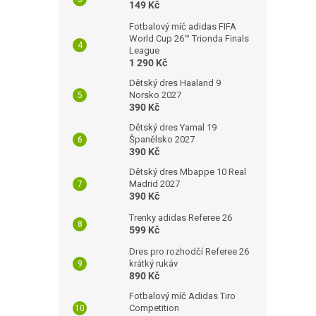
149 Kč
Fotbalový míč adidas FIFA
World Cup 26™ Trionda Finals
League
1 290 Kč
Dětský dres Haaland 9
Norsko 2027
390 Kč
Dětský dres Yamal 19
Španělsko 2027
390 Kč
Dětský dres Mbappe 10 Real
Madrid 2027
390 Kč
Trenky adidas Referee 26
599 Kč
Dres pro rozhodčí Referee 26
krátký rukáv
890 Kč
Fotbalový míč Adidas Tiro
Competition