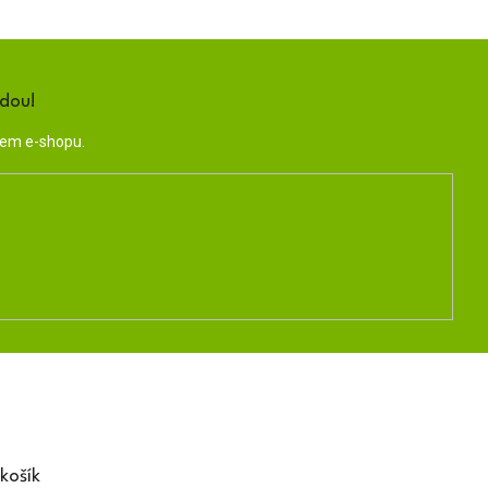
ndou!
šem e-shopu.
košík