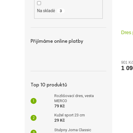
Na skladě
3
Dres 
Přijímáme online platby
901 K
1 0
Top 10 produktů
Rozlišovací dres, vesta
MERCO
79 Kč
Kužel sport 23 cm
29 Kč
Stulpny Joma Classic