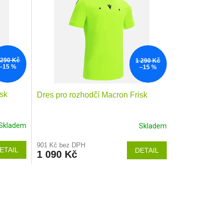
 290 Kč
1 290 Kč
–15 %
–15 %
isk
Dres pro rozhodčí Macron Frisk
Skladem
Skladem
901 Kč bez DPH
ETAIL
DETAIL
1 090 Kč