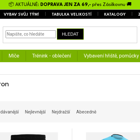
📦 AKTUÁLNĚ:
DOPRAVA JEN ZA 69,-
přes Zásilkovnu 🚚
VYBAV SVŮJ TÝM!
TABULKA VELIKOSTÍ
KATALOGY
HLEDAT
Míče
Trénink - oblečení
Vybavení hřiště, pomůcky
ron
dávanější
Nejlevnější
Nejdražší
Abecedně