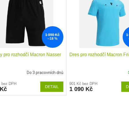
1 090 Kč
1
–18 %
y pro rozhodčí Macron Nasser
Dres pro rozhodčí Macron Fr
Do 3 pracovních dnů
č bez DPH
901 Kč bez DPH
DETAIL
D
 Kč
1 090 Kč