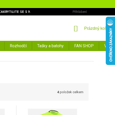
Přihlášení
ZAKRYTUJTE SE S NÁMI
OBCHODNÍ PODMÍNKY
PODMÍNKY O
NÁKUPNÍ
Prázdný košík
KOŠÍK
Rozhodčí
Tašky a batohy
FAN SHOP
VÝPR
4
položek celkem