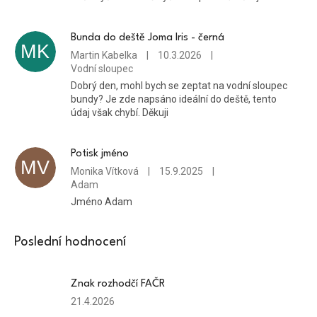
Bunda do deště Joma Iris - černá
MK
Martin Kabelka
|
10.3.2026
|
Vodní sloupec
Dobrý den, mohl bych se zeptat na vodní sloupec
bundy? Je zde napsáno ideální do deště, tento
údaj však chybí. Děkuji
Potisk jméno
MV
Monika Vítková
|
15.9.2025
|
Adam
Jméno Adam
Poslední hodnocení
Znak rozhodčí FAČR
Hodnocení
21.4.2026
produktu