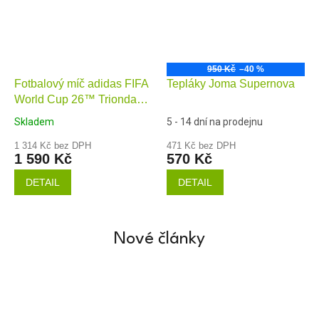
950 Kč
–40 %
Fotbalový míč adidas FIFA
Tepláky Joma Supernova
World Cup 26™ Trionda
Finals League
Skladem
5 - 14 dní na prodejnu
1 314 Kč bez DPH
471 Kč bez DPH
1 590 Kč
570 Kč
DETAIL
DETAIL
Nové články