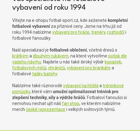
vybavení od roku 1994
Vítejte na e-shopu fotbal-sport.cz, kde seženete
kompletní
fotbalové vybavení
za příznivé ceny. Jsme na trhu již od
roku 1994 nabízíme
vybavení pro hráče
,
trenéry
,
rozhodčí
i
fotbalové fanoušky.
Naší specializací je
fotbalové oblečení
, včetně dresů s
krátkým
a
dlouhým rukávem
, na které vytvoříme
potisk dle
vašeho návrhu
. Najdete u nás také široký výběr
kopaček
,
fotbalových míčů
,
chráničů
,
vybavení pro brankáře
a
fotbalové
tašky batohy
.
Nabízíme také různorodé
vybavení na hřiště
a
tréninkové
pomůcky
, které vám
umožní optimalizovat trénink pro
zlepšení techniky, síly a výdrže hráčů
. Fotbaloví fanoušci si
nemohou nechat ujít náš
fan shop
, ve kterém nabízíme
merch
české reprezentace
i velkých světových týmů.