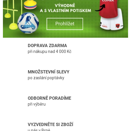
v
y
b
a
v
e
DOPRAVA ZDARMA
při nákupu nad 4 000 Kč
n
í
o
MNOŽSTEVNÍ SLEVY
d
po zaslání poptávky
r
o
ODBORNĚ PORADÍME
k
při výběru
u
1
VYZVEDNĚTE SI ZBOŽÍ
9
u nás v Brně