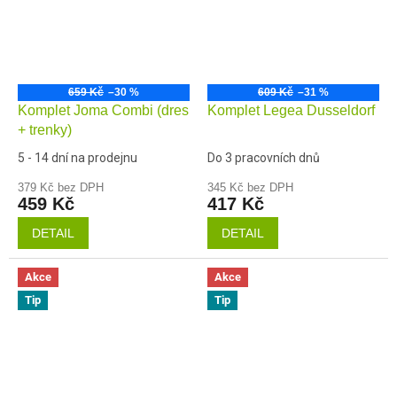
659 Kč
–30 %
609 Kč
–31 %
Komplet Joma Combi (dres
Komplet Legea Dusseldorf
+ trenky)
5 - 14 dní na prodejnu
Do 3 pracovních dnů
379 Kč bez DPH
345 Kč bez DPH
459 Kč
417 Kč
DETAIL
DETAIL
Akce
Akce
Tip
Tip