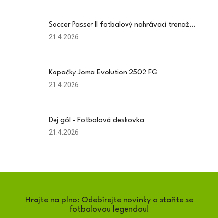
je
5
Soccer Passer II fotbalový nahrávací trenažér - odrazová stěna
z
5
Hodnocení
21.4.2026
hvězdiček.
produktu
je
3
Kopačky Joma Evolution 2502 FG
z
5
Hodnocení
21.4.2026
hvězdiček.
produktu
je
5
Dej gól - Fotbalová deskovka
z
5
Hodnocení
21.4.2026
hvězdiček.
produktu
je
3
z
5
hvězdiček.
Hrajte na plno: Odebírejte novinky a staňte se
fotbalovou legendou!