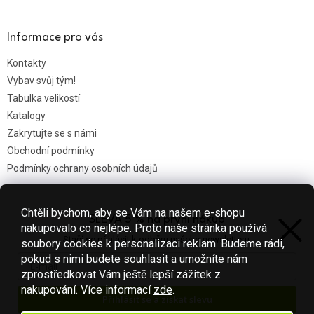
Informace pro vás
Kontakty
Vybav svůj tým!
Tabulka velikostí
Katalogy
Zakrytujte se s námi
Obchodní podmínky
Podmínky ochrany osobních údajů
Chtěli bychom, aby se Vám na našem e-shopu
SLEVA 5 % na první nákup
Nákupní košík
nakupovalo co nejlépe. Proto naše stránka používá
Stačí se přihlásit k odběru našeho newsletteru.
soubory cookies k personalizaci reklam. Budeme rádi,
0
KS /
0 KČ
pokud s nimi budete souhlasit a umožníte nám
zprostředkovat Vám ještě lepší zážitek z
nakupování.
Více informací
zde
.
Přihlásit se a získat slevu
Vytvořil Shoptet