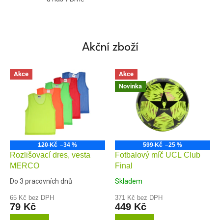
9
4
Akční zboží
Akce
Akce
Novinka
120 Kč
–34 %
599 Kč
–25 %
Rozlišovací dres, vesta
Fotbalový míč UCL Club
MERCO
Final
Do 3 pracovních dnů
Skladem
65 Kč bez DPH
371 Kč bez DPH
79 Kč
449 Kč