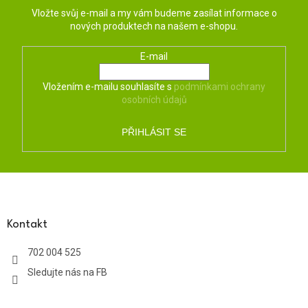
Vložte svůj e-mail a my vám budeme zasílat informace o
nových produktech na našem e-shopu.
E-mail
Vložením e-mailu souhlasíte s
podmínkami ochrany
osobních údajů
PŘIHLÁSIT SE
Z
á
p
a
Kontakt
t
702 004 525
í
Sledujte nás na FB