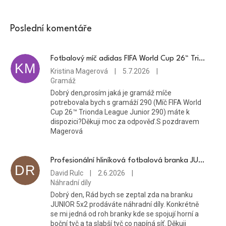
Poslední komentáře
Fotbalový míč adidas FIFA World Cup 26™ Trionda League
KM
Kristina Magerová
|
5.7.2026
|
Gramáž
Dobrý den,prosím jaká je gramáž míče
potrebovala bych s gramáží 290 (Míč FIFA World
Cup 26™ Trionda League Junior 290) máte k
dispozici?Děkuji moc za odpověď.S pozdravem
Magerová
Profesionální hliníková fotbalová branka JUNIOR 5x2 přenosná včetně sítě
DR
David Rulc
|
2.6.2026
|
Náhradní díly
Dobrý den, Rád bych se zeptal zda na branku
JUNIOR 5x2 prodáváte náhradní díly. Konkrétně
se mi jedná od roh branky kde se spojují horní a
boční tyč a ta slabší tyč co napíná síť. Děkuji