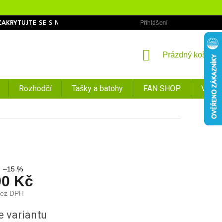
Přihlášení
ZAKRYTUJTE SE S NÁMI
OBCHODNÍ PODMÍNKY
PODMÍNKY O
NÁKUPNÍ
Prázdný košík
KOŠÍK
Rozhodčí
Tašky a batohy
FAN SHOP
VÝPR
–15 %
90 Kč
bez DPH
e variantu