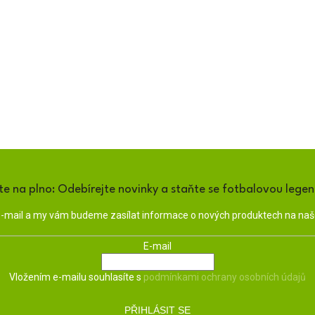
te na plno: Odebírejte novinky a staňte se fotbalovou lege
 e-mail a my vám budeme zasílat informace o nových produktech na na
E-mail
Vložením e-mailu souhlasíte s
podmínkami ochrany osobních údajů
PŘIHLÁSIT SE