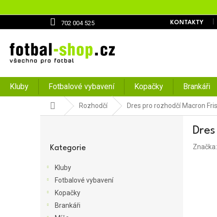
Přejít
na
obsah
702 004 525
KONTAKTY
Kluby
Fotbalové vybavení
Kopačky
Brankáři
Domů
Rozhodčí
Dres pro rozhodčí Macron Fri
P
Dres
o
Přeskočit
s
Značka
kategorie
Kategorie
t
r
Kluby
a
Fotbalové vybavení
n
Kopačky
n
í
Brankáři
p