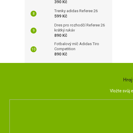
390 Kč
Trenky adidas Referee 26
599 Kč
Dres pro rozhodčí Referee 26
krátký rukáv
890 Kč
Fotbalový míč Adidas Tiro
Competition
890 Kč
Hraj
Vložte svůj