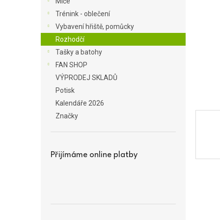
Míče
a
Trénink - oblečení
n
Vybavení hřiště, pomůcky
e
Rozhodčí
l
Tašky a batohy
FAN SHOP
VÝPRODEJ SKLADŮ
Potisk
Kalendáře 2026
Značky
Přijímáme online platby