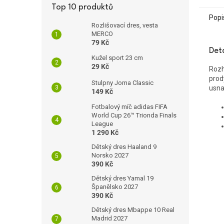
Top 10 produktů
Popi
Rozlišovací dres, vesta
MERCO
79 Kč
Det
Kužel sport 23 cm
29 Kč
Rozh
prod
Stulpny Joma Classic
usna
149 Kč
Fotbalový míč adidas FIFA
World Cup 26™ Trionda Finals
League
1 290 Kč
Dětský dres Haaland 9
Norsko 2027
390 Kč
Dětský dres Yamal 19
Španělsko 2027
390 Kč
Dětský dres Mbappe 10 Real
Madrid 2027