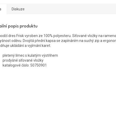
s
Diskuze
ailní popis produktu
odčí dres Frisk vyroben ze 100% polyesteru
.
Síťované vložky na rameno
yšnost oděvu.
Dvojitá přední kapsa se zapínáním na suchý zip a ergono
dňuje ukládání a vyjímání karet.
pletený límec s kulatým výstřihem
prodyšné síťované vložky
katalogové číslo: 50750901