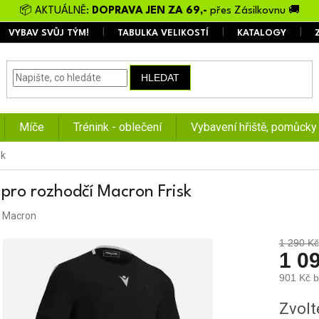
📦 AKTUÁLNĚ:
DOPRAVA JEN ZA 69,-
přes Zásilkovnu 🚚
VYBAV SVŮJ TÝM!
TABULKA VELIKOSTÍ
KATALOGY
HLEDAT
Míče
Trénink - oblečení
Vybavení hřiště, pomůcky
sk
 pro rozhodčí Macron Frisk
:
Macron
1 290 Kč
1 0
901 Kč 
Měrná
Zvolt
cena: