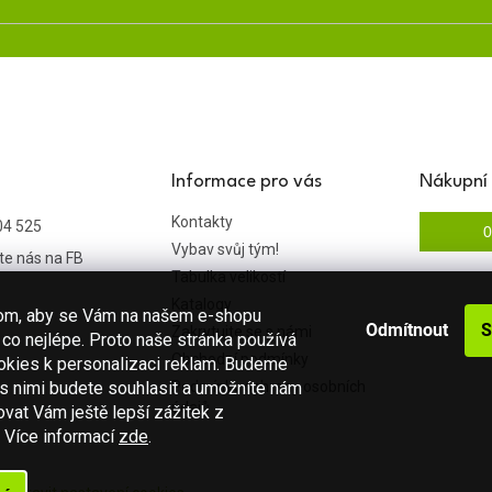
Informace pro vás
Nákupní 
Kontakty
04 525
0
Vybav svůj tým!
te nás na FB
Tabulka velikostí
Katalogy
hom, aby se Vám na našem e-shopu
Odmítnout
S
Zakrytujte se s námi
co nejlépe. Proto naše stránka používá
Obchodní podmínky
okies k personalizaci reklam. Budeme
 s nimi budete souhlasit a umožníte nám
Podmínky ochrany osobních
údajů
vat Vám ještě lepší zážitek z
.
Více informací
zde
.