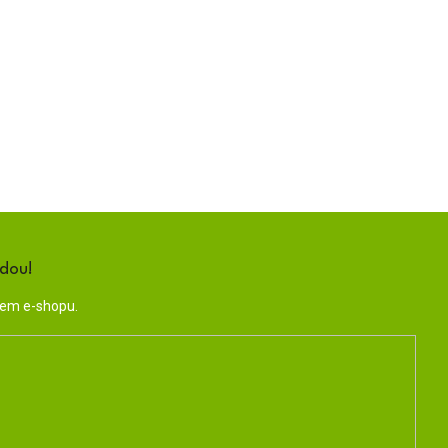
ndou!
šem e-shopu.