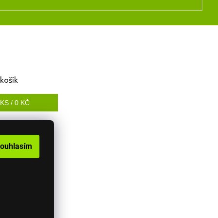
košík
KS /
0 KČ
ouhlasím