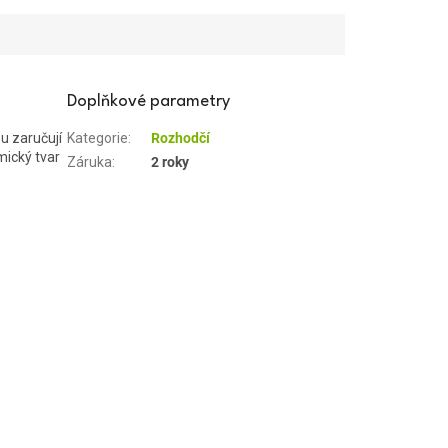
Doplňkové parametry
u zaručují
Kategorie
:
Rozhodčí
mický tvar
Záruka
:
2 roky