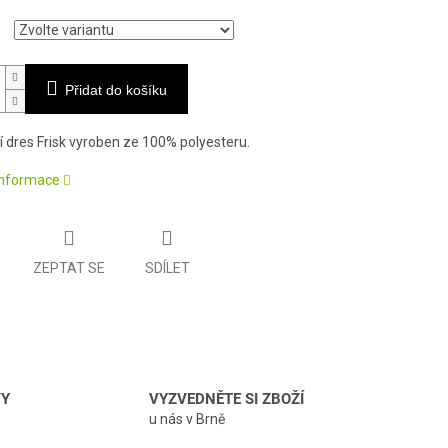
Přidat do košíku
 dres Frisk vyroben ze 100% polyesteru
.
 informace
ZEPTAT SE
SDÍLET
VY
VYZVEDNĚTE SI ZBOŽÍ
u nás v Brně