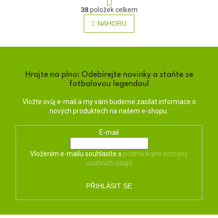
O
r
38
položek celkem
v
á
NAHORU
l
n
á
k
o
d
v
a
á
c
n
í
Hrajte na plno: Odebírejte novinky a staňte se
í
p
fotbalovou legendou!
r
v
Vložte svůj e-mail a my vám budeme zasílat informace o
k
nových produktech na našem e-shopu.
y
v
E-mail
ý
p
i
Vložením e-mailu souhlasíte s
podmínkami ochrany
s
osobních údajů
u
PŘIHLÁSIT SE