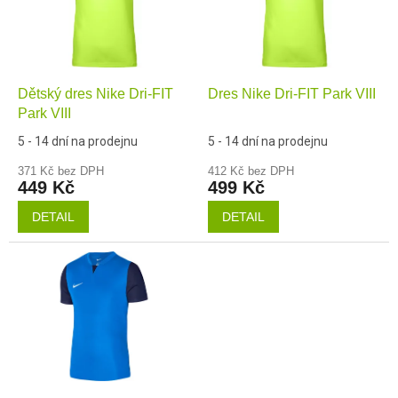
s
o
p
d
r
u
o
k
Dětský dres Nike Dri-FIT
Dres Nike Dri-FIT Park VIII
d
t
Park VIII
u
ů
k
5 - 14 dní na prodejnu
5 - 14 dní na prodejnu
t
371 Kč bez DPH
412 Kč bez DPH
ů
449 Kč
499 Kč
DETAIL
DETAIL