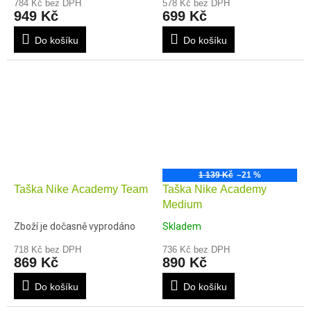
784 Kč bez DPH
578 Kč bez DPH
949 Kč
699 Kč
Do košíku
Do košíku
1 139 Kč
–21 %
Taška Nike Academy Team
Taška Nike Academy
Medium
Zboží je dočasně vyprodáno
Skladem
718 Kč bez DPH
736 Kč bez DPH
869 Kč
890 Kč
Do košíku
Do košíku