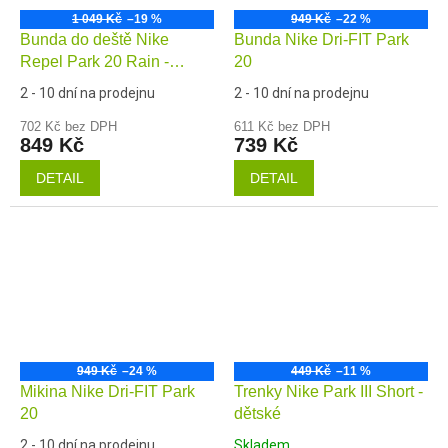
1 049 Kč
–19 %
949 Kč
–22 %
Bunda do deště Nike
Bunda Nike Dri-FIT Park
Repel Park 20 Rain -
20
dětská
2 - 10 dní na prodejnu
2 - 10 dní na prodejnu
702 Kč bez DPH
611 Kč bez DPH
849 Kč
739 Kč
DETAIL
DETAIL
949 Kč
–24 %
449 Kč
–11 %
Mikina Nike Dri-FIT Park
Trenky Nike Park III Short -
20
dětské
2 - 10 dní na prodejnu
Skladem