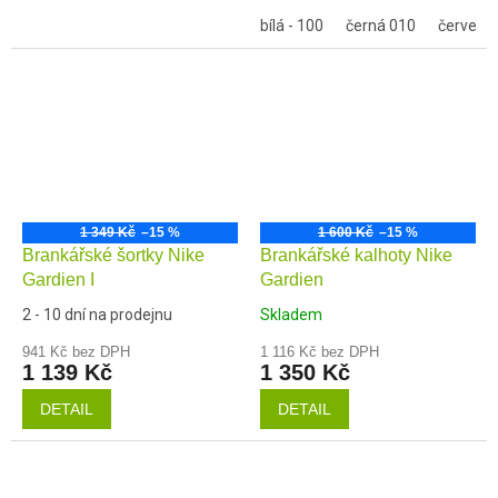
bílá - 100
černá 010
červená 
1 349 Kč
–15 %
1 600 Kč
–15 %
Brankářské šortky Nike
Brankářské kalhoty Nike
Gardien I
Gardien
2 - 10 dní na prodejnu
Skladem
941 Kč bez DPH
1 116 Kč bez DPH
1 139 Kč
1 350 Kč
DETAIL
DETAIL