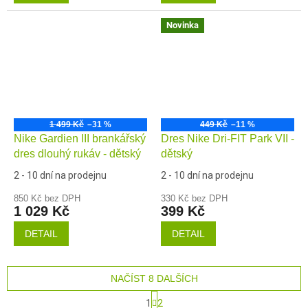
Novinka
1 499 Kč
–31 %
449 Kč
–11 %
Nike Gardien III brankářský
Dres Nike Dri-FIT Park VII -
dres dlouhý rukáv - dětský
dětský
2 - 10 dní na prodejnu
2 - 10 dní na prodejnu
850 Kč bez DPH
330 Kč bez DPH
1 029 Kč
399 Kč
DETAIL
DETAIL
NAČÍST 8 DALŠÍCH
S
1
2
t