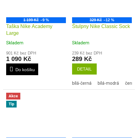
1 199 Kč
–9 %
329 Kč
–12 %
Taška Nike Academy
Štulpny Nike Classic Sock
Large
Skladem
Skladem
901 Kč bez DPH
239 Kč bez DPH
1 090 Kč
289 Kč
DETAIL
Do košíku
bílá-černá
bílá-modrá
černá-
Akce
Tip