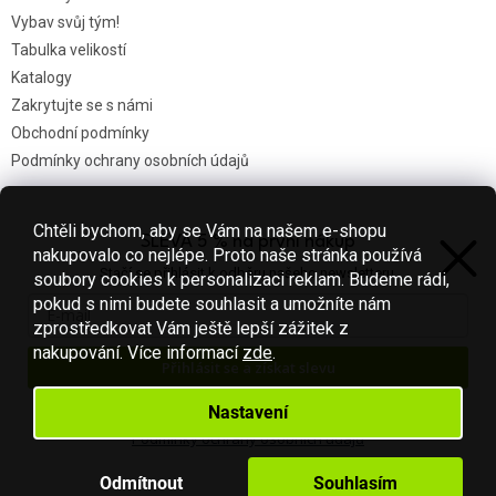
Vybav svůj tým!
Tabulka velikostí
Katalogy
Zakrytujte se s námi
Obchodní podmínky
Podmínky ochrany osobních údajů
Chtěli bychom, aby se Vám na našem e-shopu
SLEVA 5 % na první nákup
Nákupní košík
nakupovalo co nejlépe. Proto naše stránka používá
Stačí se přihlásit k odběru našeho newsletteru.
soubory cookies k personalizaci reklam. Budeme rádi,
0
KS /
0 KČ
pokud s nimi budete souhlasit a umožníte nám
zprostředkovat Vám ještě lepší zážitek z
nakupování.
Více informací
zde
.
Přihlásit se a získat slevu
Vytvořil Shoptet
Váš e-mail je u nás v bezpečí.
Nastavení
Podmínky ochrany osobních údajů
Copyright 2026
Fotbal-shop
. Všechna práva vyhrazena.
Upravit
nastavení cookies
Odmítnout
Souhlasím
S láskou vyrobilo
Filipesmedia 🧡