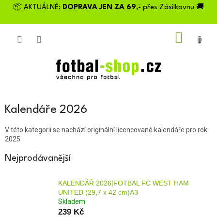
Přejít
📦 AKTUÁLNĚ:
DOPRAVA JEN ZA 69,-
přes Zásilkovnu 🚚
na
obsah
NÁKU
KOŠÍK
Kalendáře 2026
V této kategorii se nachází originální licencované kalendáře pro rok
2025
Nejprodávanější
KALENDÁŘ 2026|FOTBAL FC WEST HAM
UNITED (29,7 x 42 cm)A3
Skladem
239 Kč