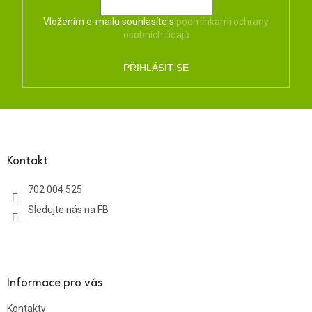
Vložením e-mailu souhlasíte s
podmínkami ochrany
osobních údajů
PŘIHLÁSIT SE
Z
á
p
a
Kontakt
t
702 004 525
í
Sledujte nás na FB
Informace pro vás
Kontakty