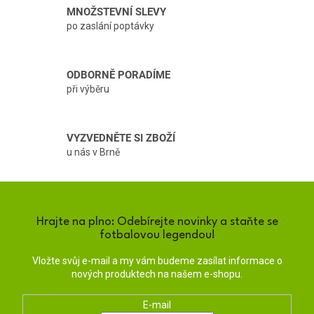
í
MNOŽSTEVNÍ SLEVY
p
po zaslání poptávky
r
v
k
y
ODBORNĚ PORADÍME
v
při výběru
ý
p
i
s
VYZVEDNĚTE SI ZBOŽÍ
u
u nás v Brně
Hrajte na plno: Odebírejte novinky a staňte se
fotbalovou legendou!
Vložte svůj e-mail a my vám budeme zasílat informace o
nových produktech na našem e-shopu.
E-mail