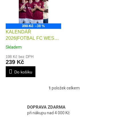
i
s
p
r
o
390 Kč
–38 %
KALENDÁŘ
d
2026|FOTBAL FC WEST
u
HAM UNITED (29,7 x 42
k
Skladem
cm)A3
t
198 Kč bez DPH
ů
239 Kč
Do košíku
1
položek celkem
O
v
l
á
DOPRAVA ZDARMA
d
při nákupu nad 4 000 Kč
a
c