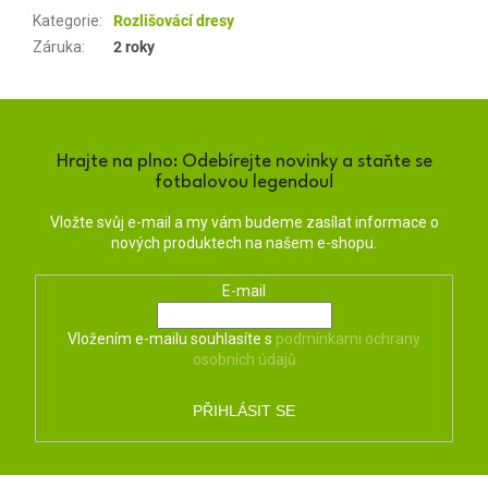
Kategorie
:
Rozlišovácí dresy
Záruka
:
2 roky
Hrajte na plno: Odebírejte novinky a staňte se
fotbalovou legendou!
Vložte svůj e-mail a my vám budeme zasílat informace o
nových produktech na našem e-shopu.
E-mail
Vložením e-mailu souhlasíte s
podmínkami ochrany
osobních údajů
PŘIHLÁSIT SE
Z