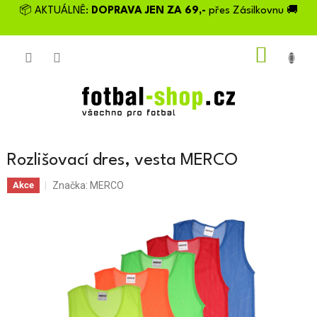
Přejít
📦 AKTUÁLNĚ:
DOPRAVA JEN ZA 69,-
přes Zásilkovnu 🚚
na
obsah
NÁKU
KOŠÍK
Rozlišovací dres, vesta MERCO
Značka:
MERCO
Akce