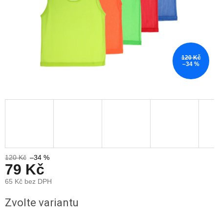
120 Kč
–34 %
120 Kč
–34 %
79 Kč
65 Kč bez DPH
Měrná
Zvolte variantu
cena: