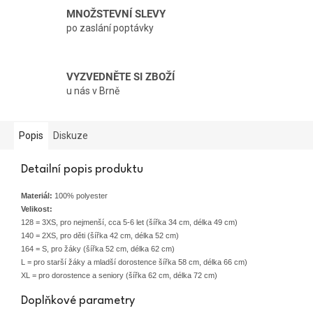
MNOŽSTEVNÍ SLEVY
po zaslání poptávky
VYZVEDNĚTE SI ZBOŽÍ
u nás v Brně
Popis
Diskuze
Detailní popis produktu
Materiál:
100% polyester
Velikost:
128 = 3XS, pro nejmenší, cca 5-6 let (šířka 34 cm, délka 49 cm)
140 = 2XS, pro děti (šířka 42 cm, délka 52 cm)
164 = S, pro žáky (šířka 52 cm, délka 62 cm)
L = pro starší žáky a mladší dorostence šířka 58 cm, délka 66 cm)
XL = pro dorostence a seniory (šířka 62 cm, délka 72 cm)
Doplňkové parametry