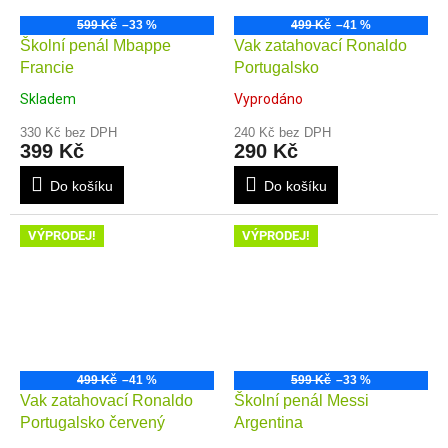
599 Kč
–33 %
499 Kč
–41 %
Školní penál Mbappe
Vak zatahovací Ronaldo
Francie
Portugalsko
Skladem
Vyprodáno
330 Kč bez DPH
240 Kč bez DPH
399 Kč
290 Kč
Do košíku
Do košíku
VÝPRODEJ!
VÝPRODEJ!
499 Kč
–41 %
599 Kč
–33 %
Vak zatahovací Ronaldo
Školní penál Messi
Portugalsko červený
Argentina