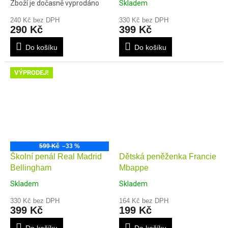
Zboží je dočasně vyprodáno
Skladem
240 Kč bez DPH
330 Kč bez DPH
290 Kč
399 Kč
Do košíku
Do košíku
VÝPRODEJ!
599 Kč
–33 %
Školní penál Real Madrid
Dětská peněženka Francie
Bellingham
Mbappe
Skladem
Skladem
330 Kč bez DPH
164 Kč bez DPH
399 Kč
199 Kč
Do košíku
Do košíku