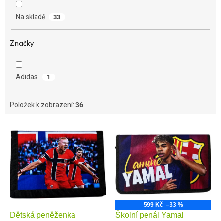
k
t
Na skladě
33
ů
Značky
Adidas
1
Položek k zobrazení:
36
V
ý
p
i
s
p
r
o
599 Kč
–33 %
Dětská peněženka
Školní penál Yamal
d