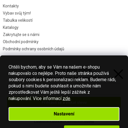
Kontakty
Vybav svůj tým!
Tabulka velikostí
Katalogy
Zakrytujte se s námi
Obchodní podmínky
Podmínky ochrany osobních údajů
Chtěli bychom, aby se Vám na našem e-shopu
SLEVA 5 % na první nákup
Nákupní košík
nakupovalo co nejlépe. Proto naše stránka používá
Stačí se přihlásit k odběru našeho newsletteru.
soubory cookies k personalizaci reklam. Budeme rádi,
0
KS /
0 KČ
pokud s nimi budete souhlasit a umožníte nám
zprostředkovat Vám ještě lepší zážitek z
nakupování.
Více informací
zde
.
Přihlásit se a získat slevu
Vytvořil Shoptet
Váš e-mail je u nás v bezpečí.
Nastavení
Podmínky ochrany osobních údajů
Copyright 2026
Fotbal-shop
. Všechna práva vyhrazena.
Upravit