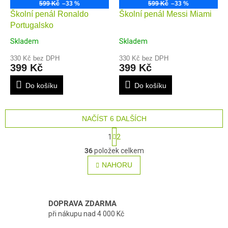
599 Kč
–33 %
599 Kč
–33 %
Školní penál Ronaldo
Školní penál Messi Miami
Portugalsko
Skladem
Skladem
330 Kč bez DPH
330 Kč bez DPH
399 Kč
399 Kč
Do košíku
Do košíku
NAČÍST 6 DALŠÍCH
S
1
2
t
O
r
36
položek celkem
v
á
NAHORU
l
n
á
k
o
d
v
a
á
DOPRAVA ZDARMA
c
n
při nákupu nad 4 000 Kč
í
í
p