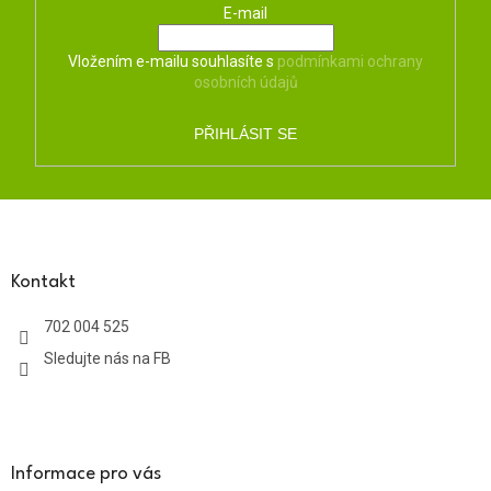
E-mail
Vložením e-mailu souhlasíte s
podmínkami ochrany
osobních údajů
PŘIHLÁSIT SE
Z
á
p
a
Kontakt
t
702 004 525
í
Sledujte nás na FB
Informace pro vás