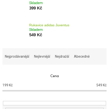
Skladem
399 Kč
Rukavice adidas Juventus
Skladem
549 Kč
Ř
a
Nejprodávanější
Nejlevnější
Nejdražší
Abecedně
z
e
n
Cena
í
p
199
Kč
549
Kč
r
o
d
u