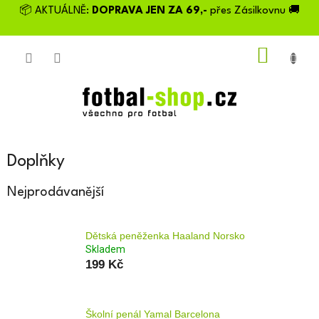
Přejít
📦 AKTUÁLNĚ:
DOPRAVA JEN ZA 69,-
přes Zásilkovnu 🚚
na
obsah
NÁKU
KOŠÍK
Doplňky
Nejprodávanější
Dětská peněženka Haaland Norsko
Skladem
199 Kč
Školní penál Yamal Barcelona