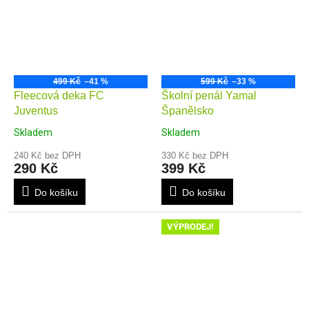
499 Kč
–41 %
599 Kč
–33 %
Fleecová deka FC
Školní penál Yamal
Juventus
Španělsko
Skladem
Skladem
240 Kč bez DPH
330 Kč bez DPH
290 Kč
399 Kč
Do košíku
Do košíku
VÝPRODEJ!