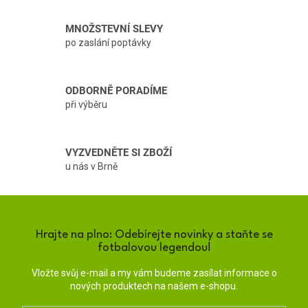
r
v
MNOŽSTEVNÍ SLEVY
k
po zaslání poptávky
y
v
ý
p
ODBORNĚ PORADÍME
i
při výběru
s
u
VYZVEDNĚTE SI ZBOŽÍ
u nás v Brně
Hrajte na plno: Odebírejte novinky a staňte se
fotbalovou legendou!
Vložte svůj e-mail a my vám budeme zasílat informace o
nových produktech na našem e-shopu.