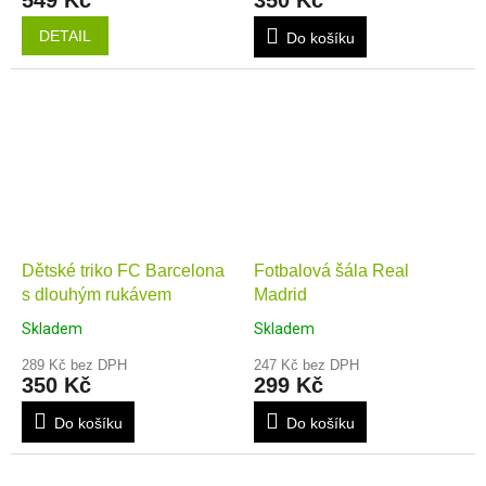
549 Kč
350 Kč
DETAIL
Do košíku
Dětské triko FC Barcelona
Fotbalová šála Real
s dlouhým rukávem
Madrid
Skladem
Skladem
289 Kč bez DPH
247 Kč bez DPH
350 Kč
299 Kč
Do košíku
Do košíku