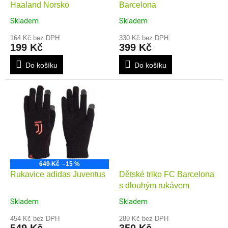
Haaland Norsko
Barcelona
u
k
Skladem
Skladem
t
164 Kč bez DPH
330 Kč bez DPH
ů
199 Kč
399 Kč
Do košíku
Do košíku
649 Kč
–15 %
Rukavice adidas Juventus
Dětské triko FC Barcelona
s dlouhým rukávem
Skladem
Skladem
454 Kč bez DPH
289 Kč bez DPH