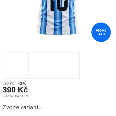
690 Kč
–43 %
690 Kč
–43 %
390 Kč
322 Kč bez DPH
Měrná
Zvolte variantu
cena: