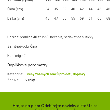
Šířka (cm)
34
35
39
40
42
44
46
4
Délka (cm)
45
47
50
55
59
61
65
6
Udržba: praní na 40 stupňů, nežehlit, nedávat do susičky.
Země původu: Čína
Není originál
Doplňkové parametry
Kategorie
:
Dresy známých hráčů pro děti, doplňky
Záruka
:
2 roky
Hrajte na plno: Odebírejte novinky a staňte se