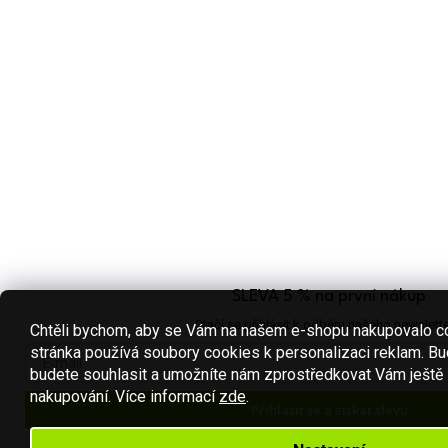
SLEVA 5 % na první nákup
Stačí se přihlásit k odběru našeho newslette
Chtěli bychom, aby se Vám na našem e-shopu nakupovalo co
stránka používá soubory cookies k personalizaci reklam. Bu
budete souhlasit a umožníte nám zprostředkovat Vám ještě 
nakupování.
Více informací
zde
.
Přihlásit se a získat slevu
Váš e-mail je u nás v bezpečí.