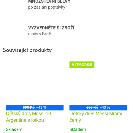
MNOŽSTEVNÍ SLEVY
po zaslání poptávky
VYZVEDNĚTE SI ZBOŽÍ
u nás v Brně
Související produkty
VÝPRODEJ!
690 Kč
–43 %
690 Kč
–43 %
Dětský dres Messi 10
Dětský dres Messi Miami
Argentina s fotkou
černý
Skladem
Skladem