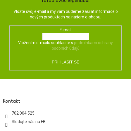
fotbalovou legendou!
Vložte svůj e-mail a my vám budeme zasílat informace o
nových produktech na našem e-shopu.
E-mail
Vložením e-mailu souhlasíte s
podmínkami ochrany
osobních údajů
PŘIHLÁSIT SE
Z
á
p
a
Kontakt
t
702 004 525
í
Sledujte nás na FB