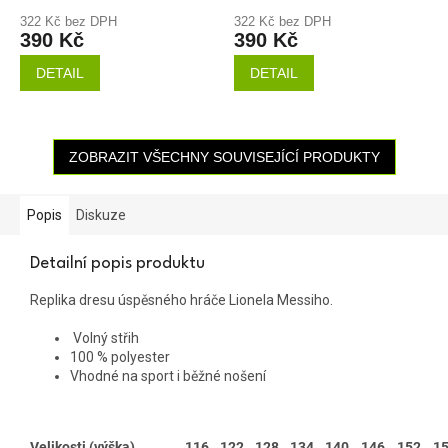
322 Kč bez DPH
322 Kč bez DPH
390 Kč
390 Kč
DETAIL
DETAIL
ZOBRAZIT VŠECHNY SOUVISEJÍCÍ PRODUKTY
Popis
Diskuze
Detailní popis produktu
Replika dresu úspěsného hráče Lionela Messiho.
Volný střih
100 % polyester
Vhodné na sport i běžné nošení
Velikosti (výška)
116
122
128
134
140
146
152
1