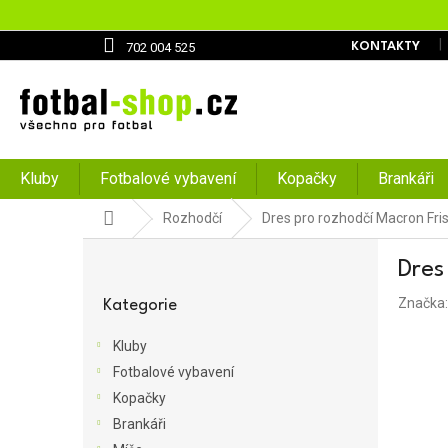
Přejít
na
obsah
702 004 525
KONTAKTY
Kluby
Fotbalové vybavení
Kopačky
Brankáři
Domů
Rozhodčí
Dres pro rozhodčí Macron Fri
P
Dres
o
Přeskočit
s
Značka
kategorie
Kategorie
t
r
Kluby
a
Fotbalové vybavení
n
Kopačky
n
í
Brankáři
p