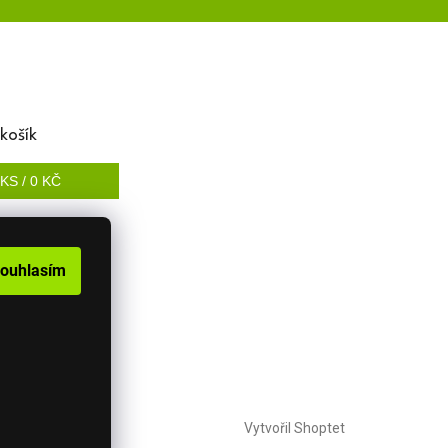
košík
KS /
0 KČ
ouhlasím
Vytvořil Shoptet