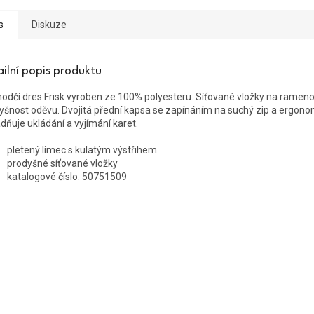
s
Diskuze
ailní popis produktu
odčí dres Frisk vyroben ze 100% polyesteru
.
Síťované vložky na rameno
yšnost oděvu.
Dvojitá přední kapsa se zapínáním na suchý zip a ergono
dňuje ukládání a vyjímání karet.
pletený límec s kulatým výstřihem
prodyšné síťované vložky
katalogové číslo:
50751509