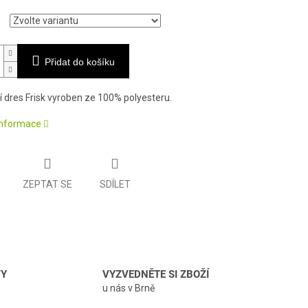
Přidat do košíku
 dres Frisk vyroben ze 100% polyesteru
.
 informace
ZEPTAT SE
SDÍLET
VY
VYZVEDNĚTE SI ZBOŽÍ
u nás v Brně