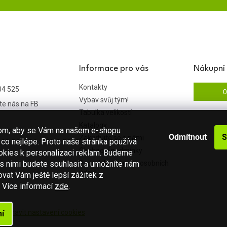
Informace pro vás
Nákupní 
Kontakty
04 525
0
Vybav svůj tým!
te nás na FB
Tabulka velikostí
Katalogy
hom, aby se Vám na našem e-shopu
Odmítnout
S
Zakrytujte se s námi
co nejlépe. Proto naše stránka používá
Obchodní podmínky
okies k personalizaci reklam. Budeme
 s nimi budete souhlasit a umožníte nám
Podmínky ochrany osobních
údajů
vat Vám ještě lepší zážitek z
.
Více informací
zde
.
a.
Upravit nastavení cookies
í