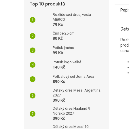
Top 10 produktů
Popi
Rozlišovací dres, vesta
MERCO
79 Kč
Det
Číslice 25 cm
80 Kč
Rozh
prod
Potisk jméno
usna
99 Kč
Potisk logo velké
140 Kč
Fotbalový set Joma Area
890 Kč
Dětský dres Messi Argentina
2027
390 Kč
Dětský dres Haaland 9
Norsko 2027
390 Kč
Dětský dres Messi 10