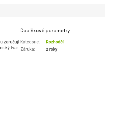
Doplňkové parametry
u zaručují
Kategorie
:
Rozhodčí
mický tvar
Záruka
:
2 roky