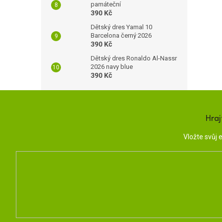
památeční
390 Kč
Dětský dres Yamal 10
Barcelona černý 2026
390 Kč
Dětský dres Ronaldo Al-Nassr
2026 navy blue
390 Kč
Hraj
Vložte svůj