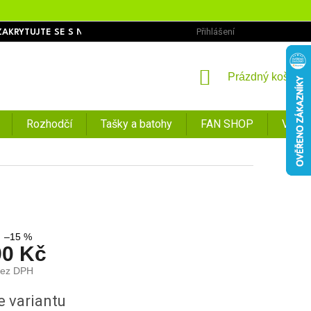
Přihlášení
ZAKRYTUJTE SE S NÁMI
OBCHODNÍ PODMÍNKY
PODMÍNKY O
NÁKUPNÍ
Prázdný košík
KOŠÍK
Rozhodčí
Tašky a batohy
FAN SHOP
VÝPR
–15 %
90 Kč
bez DPH
e variantu