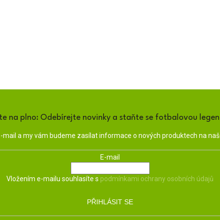
te na plno: Odebírejte novinky a staňte se fotbalovou lege
 e-mail a my vám budeme zasílat informace o nových produktech na na
E-mail
Vložením e-mailu souhlasíte s
podmínkami ochrany osobních údajů
PŘIHLÁSIT SE