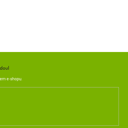
ndou!
šem e-shopu.