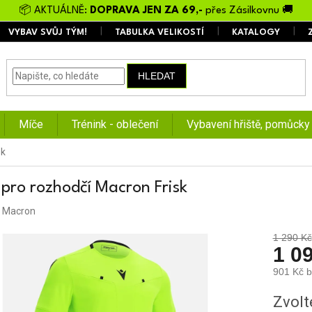
📦 AKTUÁLNĚ:
DOPRAVA JEN ZA 69,-
přes Zásilkovnu 🚚
VYBAV SVŮJ TÝM!
TABULKA VELIKOSTÍ
KATALOGY
HLEDAT
Míče
Trénink - oblečení
Vybavení hřiště, pomůcky
sk
 pro rozhodčí Macron Frisk
:
Macron
1 290 Kč
1 0
901 Kč 
Měrná
Zvolt
cena: