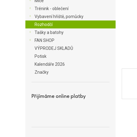
Míče
a
Trénink - oblečení
n
Vybavení hřiště, pomůcky
e
Rozhodčí
l
Tašky a batohy
FAN SHOP
VÝPRODEJ SKLADŮ
Potisk
Kalendáře 2026
Značky
Přijímáme online platby