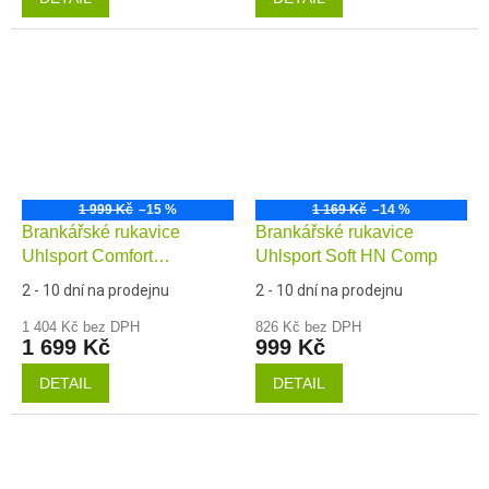
1 999 Kč
–15 %
1 169 Kč
–14 %
Brankářské rukavice
Brankářské rukavice
Uhlsport Comfort
Uhlsport Soft HN Comp
Absolutgrip HN
2 - 10 dní na prodejnu
2 - 10 dní na prodejnu
1 404 Kč bez DPH
826 Kč bez DPH
1 699 Kč
999 Kč
DETAIL
DETAIL