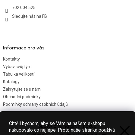
t
702 004 525
í
Sledujte nás na FB
Informace pro vás
Kontakty
Vybav svůj tým!
Tabulka velikostí
Katalogy
Zakrytujte se s námi
Obchodní podmínky
Podmínky ochrany osobních údajů
Chtěli bychom, aby se Vám na našem e-shopu
SLEVA 5 % na první nákup
Nákupní košík
nakupovalo co nejlépe. Proto naše stránka používá
Stačí se přihlásit k odběru našeho newsletteru.