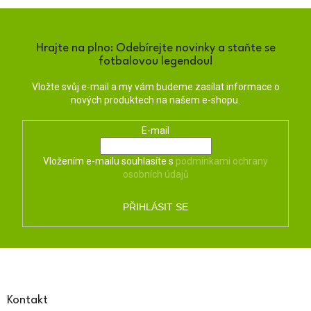
o
d
v
a
á
c
n
í
Hrajte na plno: Odebírejte novinky a staňte se
í
p
fotbalovou legendou!
r
v
Vložte svůj e-mail a my vám budeme zasílat informace o
k
nových produktech na našem e-shopu.
y
v
E-mail
ý
p
i
Vložením e-mailu souhlasíte s
podmínkami ochrany
s
osobních údajů
u
PŘIHLÁSIT SE
Z
á
p
a
Kontakt