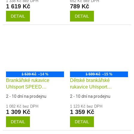
1 338 Kč bez DPH
652 Kč bez DPH
1 619 Kč
789 Kč
DETAIL
DETAIL
1 539 Kč
–14 %
1 599 Kč
–15 %
Brankářské rukavice
Dětské brankářské
Uhlsport SPEED
rukavice Uhlsport
CONTACT Absolutgrip HN
Absolutgrip HN Pro
2 - 10 dní na prodejnu
2 - 10 dní na prodejnu
1 082 Kč bez DPH
1 123 Kč bez DPH
1 309 Kč
1 359 Kč
DETAIL
DETAIL