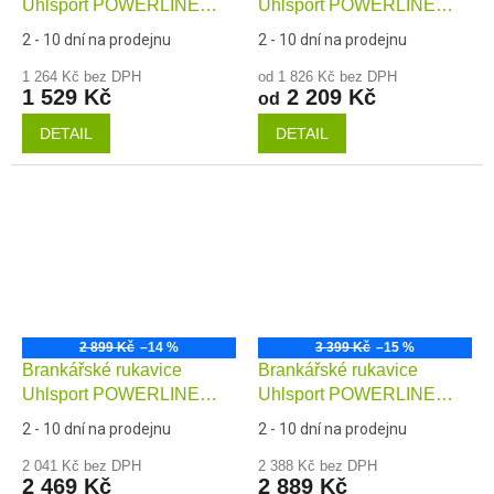
Uhlsport POWERLINE
Uhlsport POWERLINE
Supersoft HN
Absolutgrip Finger
2 - 10 dní na prodejnu
2 - 10 dní na prodejnu
Surround
1 264 Kč bez DPH
od 1 826 Kč bez DPH
1 529 Kč
2 209 Kč
od
DETAIL
DETAIL
2 899 Kč
–14 %
3 399 Kč
–15 %
Brankářské rukavice
Brankářské rukavice
Uhlsport POWERLINE
Uhlsport POWERLINE
Absolutgrip Reflex
Supergrip+ Flex HN
2 - 10 dní na prodejnu
2 - 10 dní na prodejnu
2 041 Kč bez DPH
2 388 Kč bez DPH
2 469 Kč
2 889 Kč