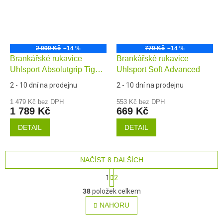
2 099 Kč
–14 %
779 Kč
–14 %
Brankářské rukavice
Brankářské rukavice
Uhlsport Absolutgrip Tight
Uhlsport Soft Advanced
HN
2 - 10 dní na prodejnu
2 - 10 dní na prodejnu
1 479 Kč bez DPH
553 Kč bez DPH
1 789 Kč
669 Kč
DETAIL
DETAIL
NAČÍST 8 DALŠÍCH
S
1
2
t
O
r
38
položek celkem
v
á
NAHORU
l
n
á
k