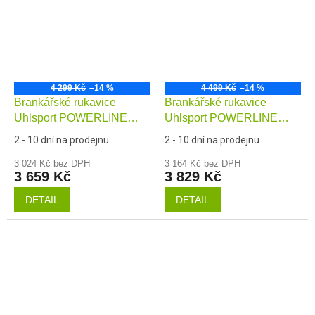
4 299 Kč
–14 %
4 499 Kč
–14 %
Brankářské rukavice
Brankářské rukavice
Uhlsport POWERLINE
Uhlsport POWERLINE
Supergrip+ Reflex
Supergrip+
2 - 10 dní na prodejnu
2 - 10 dní na prodejnu
3 024 Kč bez DPH
3 164 Kč bez DPH
3 659 Kč
3 829 Kč
DETAIL
DETAIL