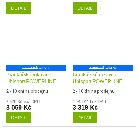
DETAIL
DETAIL
3 599 Kč
–15 %
3 899 Kč
–14 %
Brankářské rukavice
Brankářské rukavice
Uhlsport POWERLINE
Uhlsport POWERLINE
Supergrip+ HN
Supergrip+ Finger
2 - 10 dní na prodejnu
2 - 10 dní na prodejnu
Surround
2 528 Kč bez DPH
2 743 Kč bez DPH
3 059 Kč
3 319 Kč
DETAIL
DETAIL