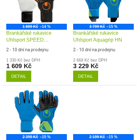
s
o
p
d
r
u
o
k
1 889 Kč
–14 %
3 799 Kč
–15 %
Brankářské rukavice
Brankářské rukavice
d
t
Uhlsport SPEED
Uhlsport Aquagrip HN
u
ů
CONTACT Absolutgrip
k
2 - 10 dní na prodejnu
2 - 10 dní na prodejnu
Reflex
t
1 330 Kč bez DPH
2 669 Kč bez DPH
ů
1 609 Kč
3 229 Kč
DETAIL
DETAIL
2 399 Kč
–15 %
2 199 Kč
–15 %