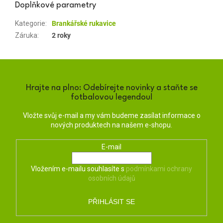
Doplňkové parametry
Kategorie
:
Brankářské rukavice
Záruka
:
2 roky
Hrajte na plno: Odebírejte novinky a staňte se
fotbalovou legendou!
Vložte svůj e-mail a my vám budeme zasílat informace o
nových produktech na našem e-shopu.
E-mail
Vložením e-mailu souhlasíte s
podmínkami ochrany
osobních údajů
PŘIHLÁSIT SE