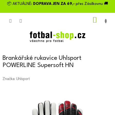
Přejít
📦 AKTUÁLNĚ:
DOPRAVA JEN ZA 69,-
přes Zásilkovnu 🚚
na
obsah
NÁKU
KOŠÍK
Brankářské rukavice Uhlsport
POWERLINE Supersoft HN
Značka:
Uhlsport