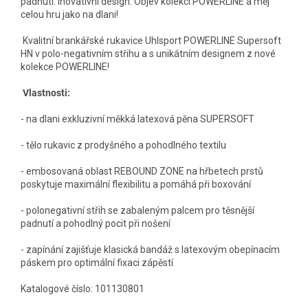
padnutí. Inovativní design. Objev kolekci POWERLINE a měj
celou hru jako na dlani!
Kvalitní brankářské rukavice Uhlsport POWERLINE Supersoft
HN v polo-negativním střihu a s unikátním designem z nové
kolekce POWERLINE!
Vlastnosti:
- na dlani exkluzivní měkká latexová pěna SUPERSOFT
- tělo rukavic z prodyšného a pohodlného textilu
- embosovaná oblast REBOUND ZONE na hřbetech prstů
poskytuje maximální flexibilitu a pomáhá při boxování
- polonegativní střih se zabaleným palcem pro těsnější
padnutí a pohodlný pocit při nošení
- zapínání zajišťuje klasická bandáž s latexovým obepínacím
páskem pro optimální fixaci zápěstí
Katalogové číslo: 101130801