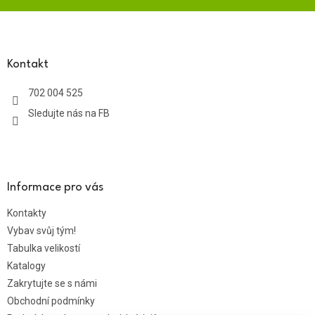
Z
á
p
a
Kontakt
t
702 004 525
í
Sledujte nás na FB
Informace pro vás
Kontakty
Vybav svůj tým!
Tabulka velikostí
Katalogy
Zakrytujte se s námi
Obchodní podmínky