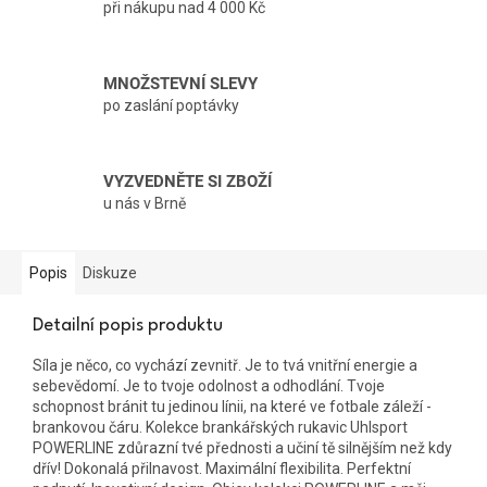
při nákupu nad 4 000 Kč
MNOŽSTEVNÍ SLEVY
po zaslání poptávky
VYZVEDNĚTE SI ZBOŽÍ
u nás v Brně
Popis
Diskuze
Detailní popis produktu
Síla je něco, co vychází zevnitř. Je to tvá vnitřní energie a
sebevědomí. Je to tvoje odolnost a odhodlání. Tvoje
schopnost bránit tu jedinou línii, na které ve fotbale záleží -
brankovou čáru. Kolekce brankářských rukavic Uhlsport
POWERLINE zdůrazní tvé přednosti a učiní tě silnějším než kdy
dřív! Dokonalá přilnavost. Maximální flexibilita. Perfektní