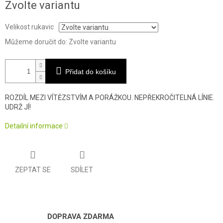
Zvolte variantu
cena:
Velikost rukavic
Můžeme doručit do:
Zvolte variantu
Přidat do košíku
ROZDÍL MEZI VÍTĚZSTVÍM A PORÁŽKOU. NEPŘEKROČITELNÁ LÍNIE.
UDRŽ JÍ!
Detailní informace
ZEPTAT SE
SDÍLET
DOPRAVA ZDARMA