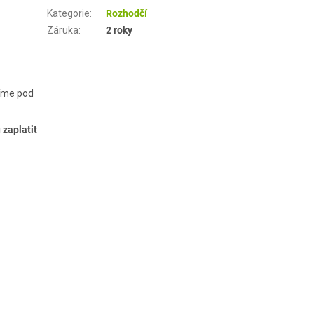
Kategorie
:
Rozhodčí
Záruka
:
2 roky
číme pod
 zaplatit