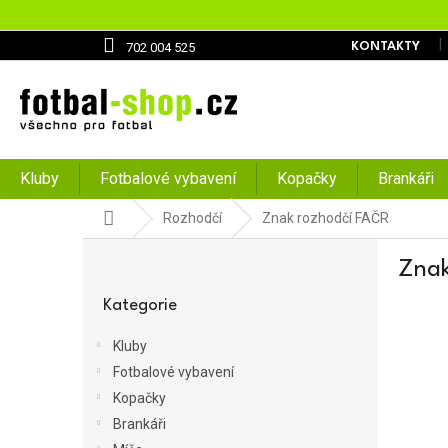
Přejít
na
obsah
702 004 525
KONTAKTY
Kluby
Fotbalové vybavení
Kopačky
Brankáři
Domů
Rozhodčí
Znak rozhodčí FAČR
P
Znak
o
Přeskočit
s
kategorie
Kategorie
t
r
Kluby
a
Fotbalové vybavení
n
Kopačky
n
í
Brankáři
p