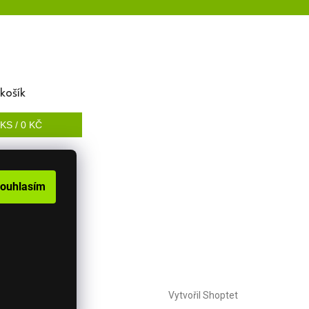
košík
KS /
0 KČ
ouhlasím
Vytvořil Shoptet