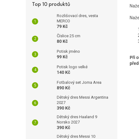
Top 10 produktů
Naže
Rozlišovací dres, vesta
Naže
MERCO
79 Kč
Číslice 25 cm
80 Kč
Potisk jméno
99 Kč
Při 
pře
Potisk logo velké
140 Kč
Fotbalový set Joma Area
890 Kč
Dětský dres Messi Argentina
2027
390 Kč
Dětský dres Haaland 9
Norsko 2027
390 Kč
Dětský dres Messi 10