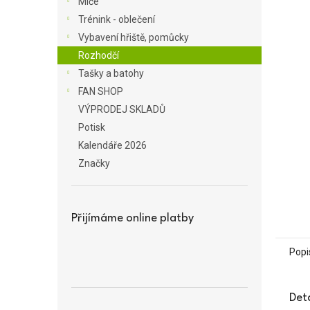
Míče
a
Trénink - oblečení
n
Vybavení hřiště, pomůcky
e
Rozhodčí
l
Tašky a batohy
FAN SHOP
VÝPRODEJ SKLADŮ
Potisk
Kalendáře 2026
Značky
Přijímáme online platby
Popi
Det