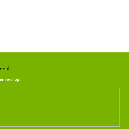
ndou!
šem e-shopu.