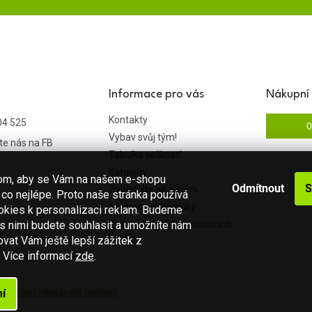
Informace pro vás
Nákupní 
Kontakty
04 525
0
Vybav svůj tým!
te nás na FB
Tabulka velikostí
Katalogy
hom, aby se Vám na našem e-shopu
Odmítnout
S
Zakrytujte se s námi
co nejlépe. Proto naše stránka používá
Obchodní podmínky
okies k personalizaci reklam. Budeme
 s nimi budete souhlasit a umožníte nám
Podmínky ochrany osobních
údajů
vat Vám ještě lepší zážitek z
.
Více informací
zde
.
a.
Upravit nastavení cookies
í