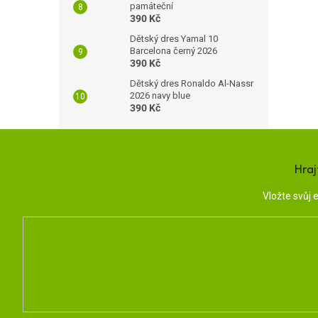
památeční
390 Kč
Dětský dres Yamal 10
Barcelona černý 2026
390 Kč
Dětský dres Ronaldo Al-Nassr
2026 navy blue
390 Kč
Hraj
Vložte svůj