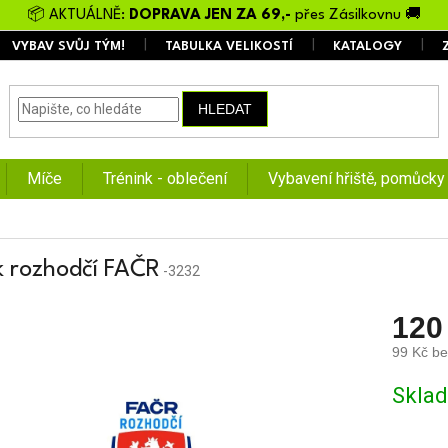
📦 AKTUÁLNĚ:
DOPRAVA JEN ZA 69,-
přes Zásilkovnu 🚚
VYBAV SVŮJ TÝM!
TABULKA VELIKOSTÍ
KATALOGY
HLEDAT
Míče
Trénink - oblečení
Vybavení hřiště, pomůcky
 rozhodčí FAČR
-3232
120
99 Kč b
Měrná
Skla
cena: