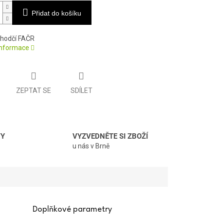
Přidat do košíku
hodčí FAČR
 informace
ZEPTAT SE
SDÍLET
VY
VYZVEDNĚTE SI ZBOŽÍ
u nás v Brně
Doplňkové parametry