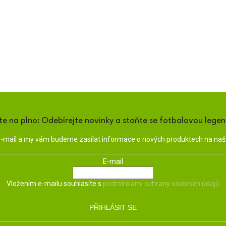
te na plno: Odebírejte novinky a staňte se fotbalovou lege
 e-mail a my vám budeme zasílat informace o nových produktech na na
E-mail
Vložením e-mailu souhlasíte s
podmínkami ochrany osobních údajů
PŘIHLÁSIT SE