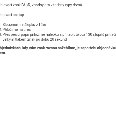
hlovací znak FAČR, vhodný pro všechny typy dresů.
hlovací postup:
Sloupneme nálepku z fólie
Přiložíme na dres
Přes pečící papír přiložíme nálepku a při teplotě cca 130 stupňů přitla
velkým tlakem znak po dobu 20 sekund.
objednávkách, kdy Vám znak rovnou nažehlíme, je zapotřebí objednávku
dem.