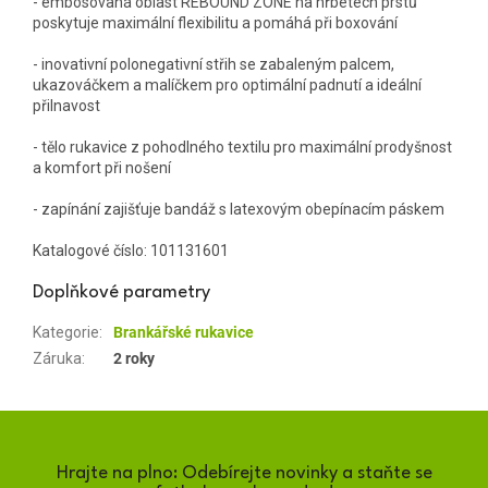
- embosovaná oblast REBOUND ZONE na hřbetech prstů
poskytuje maximální flexibilitu a pomáhá při boxování
- inovativní polonegativní střih se zabaleným palcem,
ukazováčkem a malíčkem pro optimální padnutí a ideální
přilnavost
- tělo rukavice z pohodlného textilu pro maximální prodyšnost
a komfort při nošení
- zapínání zajišťuje bandáž s latexovým obepínacím páskem
Katalogové číslo: 101131601
Doplňkové parametry
Kategorie
:
Brankářské rukavice
Záruka
:
2 roky
Hrajte na plno: Odebírejte novinky a staňte se