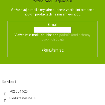
fotbalovou legendou!
Vložte svůj e-mail a my vám budeme zasílat informace o
nových produktech na našem e-shopu.
E-mail
Vložením e-mailu souhlasíte s
podmínkami ochrany
osobních údajů
PŘIHLÁSIT SE
Z
á
p
a
Kontakt
t
702 004 525
í
Sledujte nás na FB