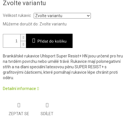
Zvolte variantu
cena:
Velikost rukavic
Můžeme doručit do:
Zvolte variantu
Přidat do košíku
Brankářské rukavice Uhlsport Super Resist+ HN jsou určené pro hru
na tvrdém povrchu nebo umělé trávě. Rukavice mají polonegativní
střih a na dlani speciální latexovou pěnu SUPER RESIST+ s
grafitovými částicemi, které pomáhají rukavice lépe chránit proti
oděru.
Detailní informace
ZEPTAT SE
SDÍLET