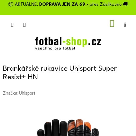
Přejít
📦 AKTUÁLNĚ:
DOPRAVA JEN ZA 69,-
přes Zásilkovnu 🚚
na
obsah
NÁKU
KOŠÍK
Brankářské rukavice Uhlsport Super
Resist+ HN
Značka:
Uhlsport