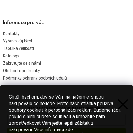
Informace pro vás
Kontakty
Vybav svůj tým!
Tabulka velikostí
Katalogy
Zakrytujte se s námi
Obchodní podmínky
Podmínky ochrany osobních údajů
Chtěli bychom, aby se Vám na našem e-shopu
SLEVA 5 % na první nákup
Nákupní košík
nakupovalo co nejlépe. Proto naše stránka používá
Stačí se přihlásit k odběru našeho newsletteru.
soubory cookies k personalizaci reklam. Budeme rádi,
0
KS /
0 KČ
pokud s nimi budete souhlasit a umožníte nám
zprostředkovat Vám ještě lepší zážitek z
nakupování.
Více informací
zde
.