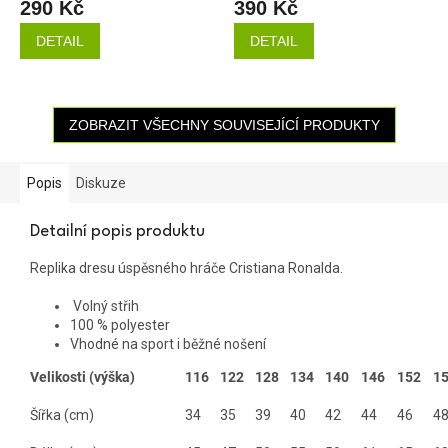
290 Kč
390 Kč
DETAIL
DETAIL
ZOBRAZIT VŠECHNY SOUVISEJÍCÍ PRODUKTY
Popis
Diskuze
Detailní popis produktu
Replika dresu úspěsného hráče Cristiana Ronalda.
Volný střih
100 % polyester
Vhodné na sport i běžné nošení
Velikosti (výška)
116
122
128
134
140
146
152
1
Šířka (cm)
34
35
39
40
42
44
46
4