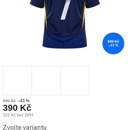
690 Kč
–43 %
690 Kč
–43 %
390 Kč
322 Kč bez DPH
Měrná
Zvolte variantu
cena: