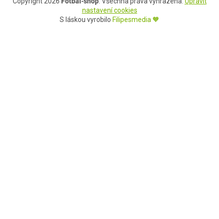
Copyright 2026
Fotbal-shop
. Všechna práva vyhrazena.
Upravit
nastavení cookies
S láskou vyrobilo
Filipesmedia 🧡