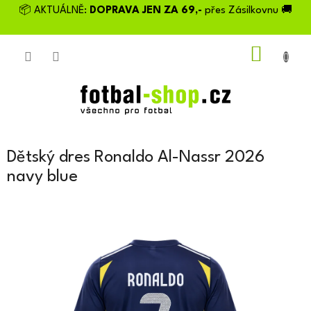
Přejít
📦 AKTUÁLNĚ:
DOPRAVA JEN ZA 69,-
přes Zásilkovnu 🚚
na
obsah
NÁKU
KOŠÍK
Dětský dres Ronaldo Al-Nassr 2026
navy blue