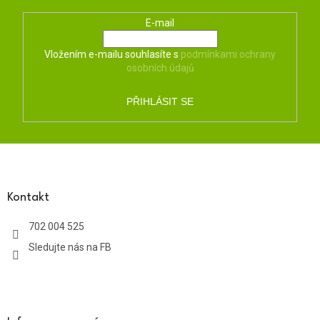
E-mail
Vložením e-mailu souhlasíte s
podmínkami ochrany
osobních údajů
PŘIHLÁSIT SE
Z
á
p
a
Kontakt
t
702 004 525
í
Sledujte nás na FB