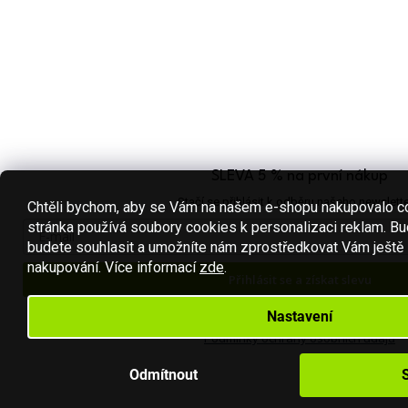
SLEVA 5 % na první nákup
Stačí se přihlásit k odběru našeho newslette
Chtěli bychom, aby se Vám na našem e-shopu nakupovalo co
stránka používá soubory cookies k personalizaci reklam. Bu
budete souhlasit a umožníte nám zprostředkovat Vám ještě 
nakupování.
Více informací
zde
.
Přihlásit se a získat slevu
Váš e-mail je u nás v bezpečí.
Nastavení
Podmínky ochrany osobních údajů
Odmítnout