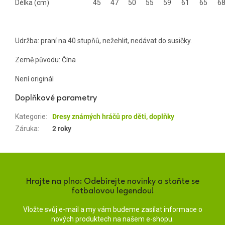
Délka (cm)
45
47
50
55
59
61
65
6
Udržba: praní na 40 stupňů, nežehlit, nedávat do susičky.
Země původu: Čína
Není originál
Doplňkové parametry
Kategorie
:
Dresy známých hráčů pro děti, doplňky
Záruka
:
2 roky
Hrajte na plno: Odebírejte novinky a staňte se
fotbalovou legendou!
Vložte svůj e-mail a my vám budeme zasílat informace o
nových produktech na našem e-shopu.