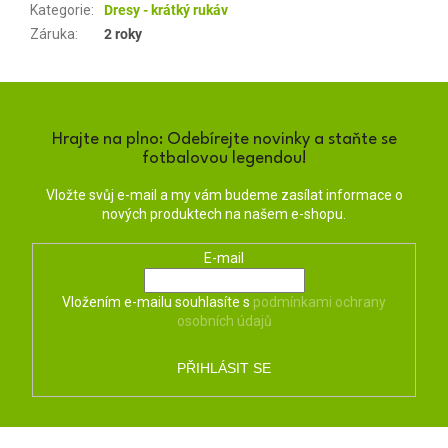
Kategorie
:
Dresy - krátký rukáv
Záruka
:
2 roky
Hrajte na plno: Odebírejte novinky a staňte se
fotbalovou legendou!
Vložte svůj e-mail a my vám budeme zasílat informace o
nových produktech na našem e-shopu.
E-mail
Vložením e-mailu souhlasíte s
podmínkami ochrany
osobních údajů
PŘIHLÁSIT SE
Z