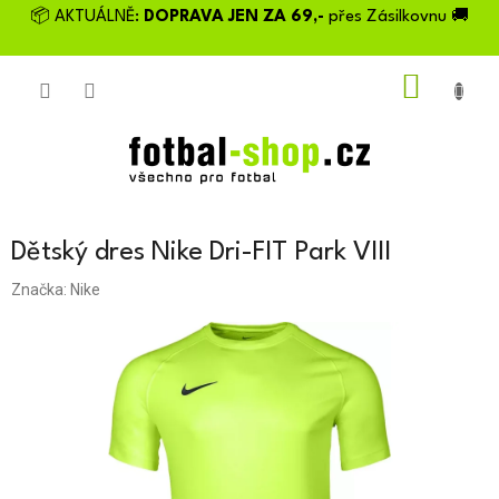
Přejít
📦 AKTUÁLNĚ:
DOPRAVA JEN ZA 69,-
přes Zásilkovnu 🚚
na
obsah
NÁKU
KOŠÍK
Dětský dres Nike Dri-FIT Park VIII
Značka:
Nike