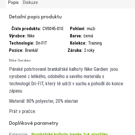
Popis
Diskuze
Detailní popis produktu
Číslo produktu:
CV0045-010
Pohlaví:
muži
Výrobce:
Nike
Barva:
černá
Technologie:
Dri-FIT
Kolekce:
Training
Pozice:
Brankář
Záruka:
2 roky
Nike Gardien
Pánské polstrované brankářské kalhoty
Nike Gardien
jsou
vyrobené z lehkého, odolného a savého materiálu s
technologií
Dri-FIT
, který tě udrží v suchu a pohodlí do konce
zápasu.
Materiál:
80% polyester, 20% elastan
Prát v pračce.
Doplňkové parametry
Kategorie
:
Brankářské kalhoty, trenky, 3/4, elasťáky