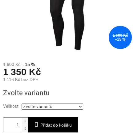
1 600 Kč
–15 %
1 600 Kč
–15 %
1 350 Kč
1 116 Kč bez DPH
Měrná
Zvolte variantu
cena:
Velikost
Přidat do košíku