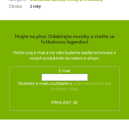
Záruka
:
2 roky
Hrajte na plno: Odebírejte novinky a staňte se
fotbalovou legendou!
Vložte svůj e-mail a my vám budeme zasílat informace o
nových produktech na našem e-shopu.
E-mail
Vložením e-mailu souhlasíte s
podmínkami ochrany
osobních údajů
PŘIHLÁSIT SE
Z
á