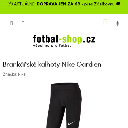
Přejít
📦 AKTUÁLNĚ:
DOPRAVA JEN ZA 69,-
přes Zásilkovnu 🚚
na
obsah
NÁKU
KOŠÍK
Brankářské kalhoty Nike Gardien
Značka:
Nike