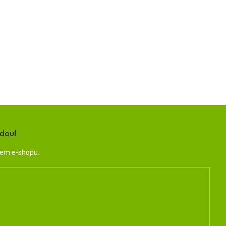
ndou!
šem e-shopu.