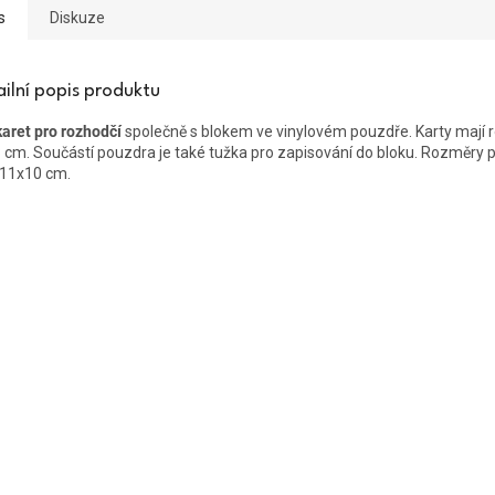
s
Diskuze
ailní popis produktu
karet pro rozhodčí
společně s blokem ve vinylovém pouzdře. Karty mají
 cm. Součástí pouzdra je také tužka pro zapisování do bloku. Rozměry
 11x10 cm.