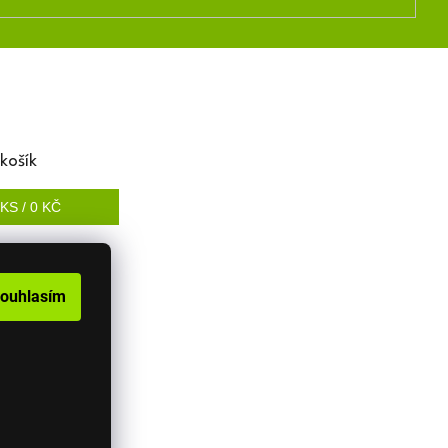
košík
KS /
0 KČ
ouhlasím