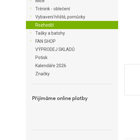
Míče
a
Trénink - oblečení
n
Vybavení hřiště, pomůcky
e
Rozhodčí
l
Tašky a batohy
FAN SHOP
VÝPRODEJ SKLADŮ
Potisk
Kalendáře 2026
Značky
Přijímáme online platby