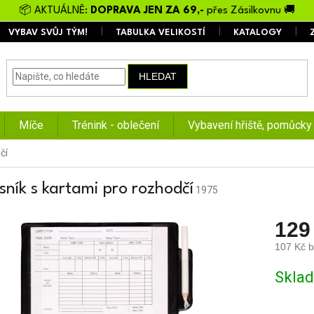
📦 AKTUÁLNĚ:
DOPRAVA JEN ZA 69,-
přes Zásilkovnu 🚚
VYBAV SVŮJ TÝM!
TABULKA VELIKOSTÍ
KATALOGY
HLEDAT
Míče
Trénink - oblečení
Vybavení hřiště, pomůcky
čí
sník s kartami pro rozhodčí
1975
129
107 Kč 
Měrná
Skla
cena: