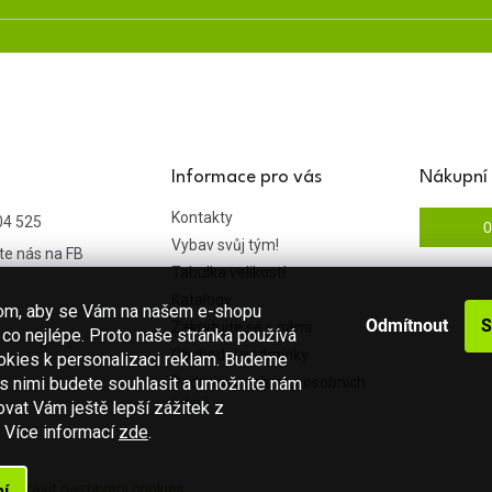
Informace pro vás
Nákupní 
Kontakty
04 525
0
Vybav svůj tým!
te nás na FB
Tabulka velikostí
Katalogy
hom, aby se Vám na našem e-shopu
Odmítnout
S
Zakrytujte se s námi
co nejlépe. Proto naše stránka používá
Obchodní podmínky
okies k personalizaci reklam. Budeme
 s nimi budete souhlasit a umožníte nám
Podmínky ochrany osobních
údajů
vat Vám ještě lepší zážitek z
.
Více informací
zde
.
a.
Upravit nastavení cookies
í