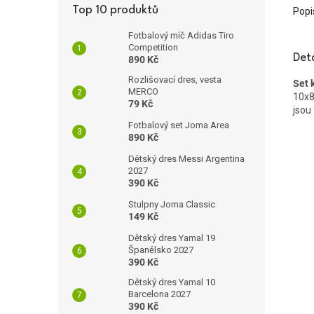
Top 10 produktů
Popi
Fotbalový míč Adidas Tiro
Competition
Det
890 Kč
Rozlišovací dres, vesta
Set 
MERCO
10x8
79 Kč
jsou
Fotbalový set Joma Area
890 Kč
Dětský dres Messi Argentina
2027
390 Kč
Stulpny Joma Classic
149 Kč
Dětský dres Yamal 19
Španělsko 2027
390 Kč
Dětský dres Yamal 10
Barcelona 2027
390 Kč