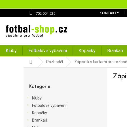
Přejít
na
obsah
702 004 525
KONTAKTY
Kluby
Fotbalové vybavení
Kopačky
Brankáři
Domů
Rozhodčí
Zápisník s kartami pro rozhod
P
Zápi
o
Přeskočit
s
kategorie
Kategorie
t
r
Kluby
a
Fotbalové vybavení
n
Kopačky
n
í
Brankáři
p