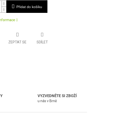
Přidat do košíku
 informace
ZEPTAT SE
SDÍLET
VY
VYZVEDNĚTE SI ZBOŽÍ
u nás v Brně