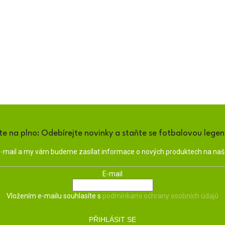
te na plno: Odebírejte novinky a staňte se fotbalovou lege
 e-mail a my vám budeme zasílat informace o nových produktech na na
E-mail
Vložením e-mailu souhlasíte s
podmínkami ochrany osobních údajů
PŘIHLÁSIT SE