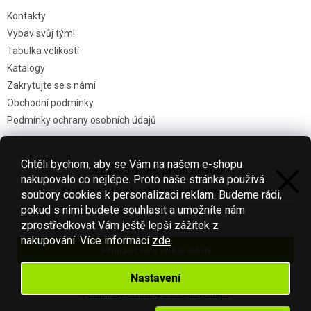
Kontakty
Vybav svůj tým!
Tabulka velikostí
Katalogy
Zakrytujte se s námi
Obchodní podmínky
Podmínky ochrany osobních údajů
Chtěli bychom, aby se Vám na našem e-shopu
SLEVA 5 % na první nákup
Nákupní košík
nakupovalo co nejlépe. Proto naše stránka používá
Stačí se přihlásit k odběru našeho newsletteru.
soubory cookies k personalizaci reklam. Budeme rádi,
0
KS /
0 KČ
pokud s nimi budete souhlasit a umožníte nám
zprostředkovat Vám ještě lepší zážitek z
nakupování.
Více informací
zde
.
Přihlásit se a získat slevu
Vytvořil Shoptet
Váš e-mail je u nás v bezpečí.
Nastavení
Podmínky ochrany osobních údajů
Copyright 2026
Fotbal-shop
. Všechna práva vyhrazena.
Upravit