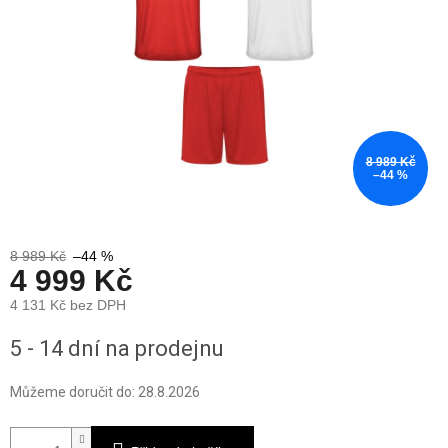
8 989 Kč
–44 %
8 989 Kč
–44 %
4 999 Kč
4 131 Kč bez DPH
Měrná
5 - 14 dní na prodejnu
cena:
Můžeme doručit do:
28.8.2026