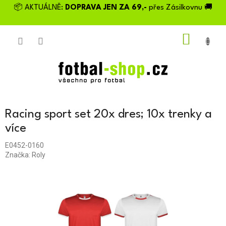
Přejít
📦 AKTUÁLNĚ:
DOPRAVA JEN ZA 69,-
přes Zásilkovnu 🚚
na
obsah
NÁKU
KOŠÍK
Racing sport set 20x dres; 10x trenky a
více
E0452-0160
Značka:
Roly