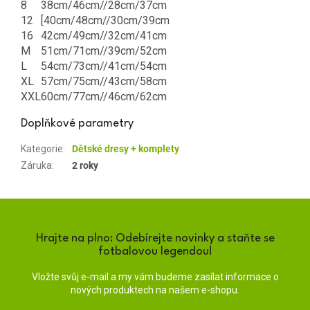
8
38cm/46cm//28cm/37cm
12
[40cm/48cm//30cm/39cm
16
42cm/49cm//32cm/41cm
M
51cm/71cm//39cm/52cm
L
54cm/73cm//41cm/54cm
XL
57cm/75cm//43cm/58cm
XXL
60cm/77cm//46cm/62cm
Doplňkové parametry
Kategorie
:
Dětské dresy + komplety
Záruka
:
2 roky
Hrajte na plno: Odebírejte novinky a staňte se
fotbalovou legendou!
Vložte svůj e-mail a my vám budeme zasílat informace o
nových produktech na našem e-shopu.