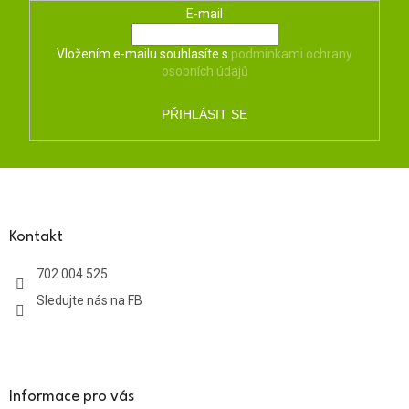
E-mail
Vložením e-mailu souhlasíte s
podmínkami ochrany
osobních údajů
PŘIHLÁSIT SE
Z
á
p
a
Kontakt
t
702 004 525
í
Sledujte nás na FB
Informace pro vás