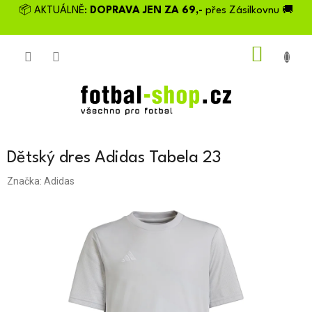
Přejít
📦 AKTUÁLNĚ:
DOPRAVA JEN ZA 69,-
přes Zásilkovnu 🚚
na
obsah
NÁKU
KOŠÍK
Dětský dres Adidas Tabela 23
Značka:
Adidas