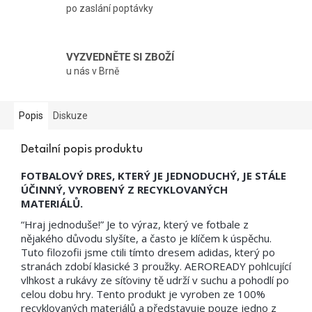
po zaslání poptávky
VYZVEDNĚTE SI ZBOŽÍ
u nás v Brně
Popis
Diskuze
Detailní popis produktu
FOTBALOVÝ DRES, KTERÝ JE JEDNODUCHÝ, JE STÁLE
ÚČINNÝ, VYROBENÝ Z RECYKLOVANÝCH
MATERIÁLŮ.
“Hraj jednoduše!” Je to výraz, který ve fotbale z
nějakého důvodu slyšíte, a často je klíčem k úspěchu.
Tuto filozofii jsme ctili tímto dresem adidas, který po
stranách zdobí klasické 3 proužky. AEROREADY pohlcující
vlhkost a rukávy ze síťoviny tě udrží v suchu a pohodlí po
celou dobu hry. Tento produkt je vyroben ze 100%
recyklovaných materiálů a představuje pouze jedno z