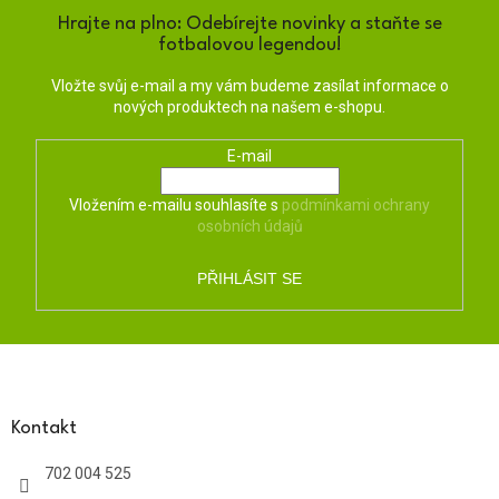
Hrajte na plno: Odebírejte novinky a staňte se
fotbalovou legendou!
Vložte svůj e-mail a my vám budeme zasílat informace o
nových produktech na našem e-shopu.
E-mail
Vložením e-mailu souhlasíte s
podmínkami ochrany
osobních údajů
PŘIHLÁSIT SE
Z
á
p
a
Kontakt
t
702 004 525
í