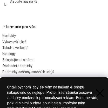
Sledujte nás na FB
Informace pro vás
Kontakty
Vybav svůj tým!
Tabulka velikostí
Katalogy
Zakrytujte se s námi
Obchodní podmínky
Podmínky ochrany osobních údajů
Chtěli bychom, aby se Vám na našem e-shopu
SLEVA 5 % na první nákup
Nákupní košík
nakupovalo co nejlépe. Proto naše stránka používá
Stačí se přihlásit k odběru našeho newsletteru.
soubory cookies k personalizaci reklam. Budeme rádi,
0
KS /
0 KČ
pokud s nimi budete souhlasit a umožníte nám