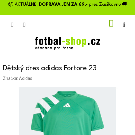
Přejít
📦 AKTUÁLNĚ:
DOPRAVA JEN ZA 69,-
přes Zásilkovnu 🚚
na
obsah
NÁKU
KOŠÍK
Dětský dres adidas Fortore 23
Značka:
Adidas