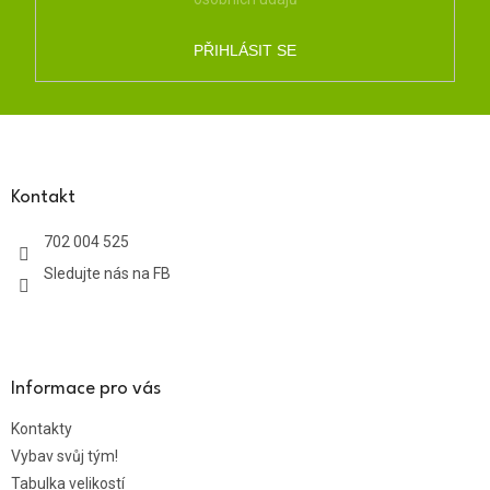
PŘIHLÁSIT SE
Z
á
p
a
Kontakt
t
702 004 525
í
Sledujte nás na FB
Informace pro vás
Kontakty
Vybav svůj tým!
Tabulka velikostí