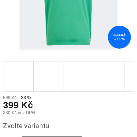
599 Kč
–33 %
599 Kč
–33 %
399 Kč
330 Kč bez DPH
Měrná
Zvolte variantu
cena: