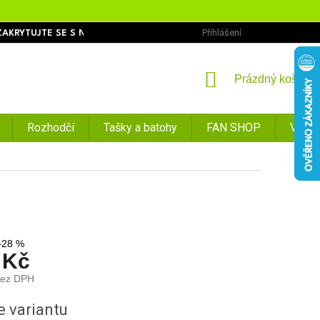
Přihlášení
ZAKRYTUJTE SE S NÁMI
OBCHODNÍ PODMÍNKY
PODMÍNKY O
NÁKUPNÍ
Prázdný košík
KOŠÍK
Rozhodčí
Tašky a batohy
FAN SHOP
VÝPR
–28 %
 Kč
bez DPH
e variantu