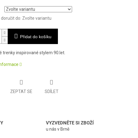
oručit do:
Zvolte variantu
Přidat do košíku
 trenky inspirované stylem 90.let.
 informace
ZEPTAT SE
SDÍLET
VY
VYZVEDNĚTE SI ZBOŽÍ
u nás v Brně