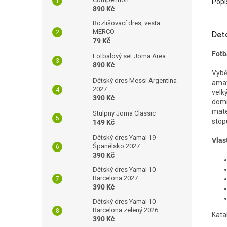
Popi
890 Kč
Rozlišovací dres, vesta
MERCO
Det
79 Kč
Fotb
Fotbalový set Joma Area
890 Kč
Vybě
Dětský dres Messi Argentina
amat
2027
velk
390 Kč
domi
mate
Stulpny Joma Classic
stop
149 Kč
Dětský dres Yamal 19
Vlas
Španělsko 2027
390 Kč
Dětský dres Yamal 10
Barcelona 2027
390 Kč
Dětský dres Yamal 10
Barcelona zelený 2026
Kata
390 Kč