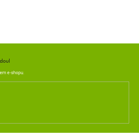
ndou!
šem e-shopu.