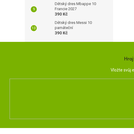
Dětský dres Mbappe 10
Francie 2027
390 Kč
Dětský dres Messi 10
památeční
390 Kč
Hraj
Vložte svůj
Z