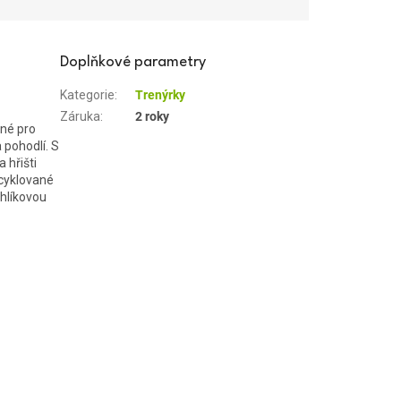
Doplňkové parametry
Kategorie
:
Trenýrky
Záruka
:
2 roky
ené pro
 pohodlí. S
 hřišti
ecyklované
hlíkovou