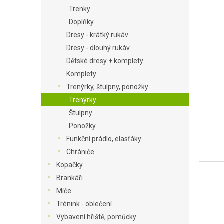
Trenky
a
n
Doplňky
e
Dresy - krátký rukáv
l
Dresy - dlouhý rukáv
Dětské dresy + komplety
Komplety
Trenýrky, štulpny, ponožky
Trenýrky
Štulpny
Ponožky
Funkční prádlo, elasťáky
Chrániče
Kopačky
Brankáři
Míče
Trénink - oblečení
Vybavení hřiště, pomůcky