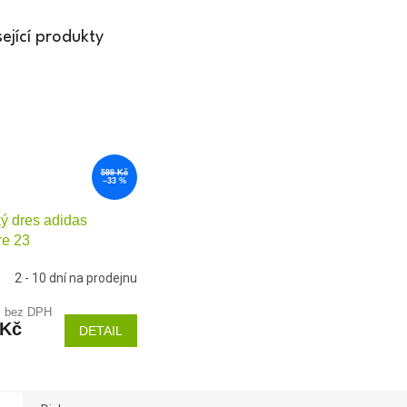
ející produkty
599 Kč
–33 %
ý dres adidas
re 23
2 - 10 dní na prodejnu
č bez DPH
 Kč
DETAIL