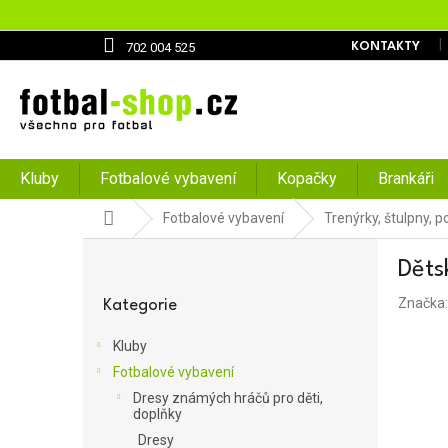
Přejít
na
obsah
702 004 525
KONTAKTY
Kluby
Fotbalové vybavení
Kopačky
Brankáři
Domů
Fotbalové vybavení
Trenýrky, štulpny, 
P
Děts
o
Přeskočit
s
Značka
kategorie
Kategorie
t
r
Kluby
a
Fotbalové vybavení
n
Dresy známých hráčů pro děti,
n
doplňky
í
Dresy
p