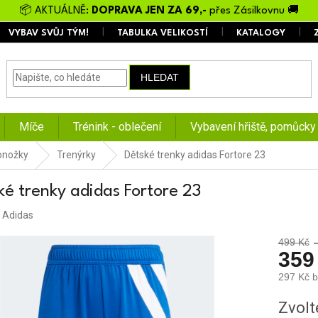
📦 AKTUÁLNĚ:
DOPRAVA JEN ZA 69,-
přes Zásilkovnu 🚚
VYBAV SVŮJ TÝM!
TABULKA VELIKOSTÍ
KATALOGY
HLEDAT
Míče
Trénink - oblečení
Vybavení hřiště, pomůcky
ponožky
Trenýrky
Dětské trenky adidas Fortore 23
ké trenky adidas Fortore 23
:
Adidas
499 Kč
359
297 Kč 
Měrná
Zvolt
cena: