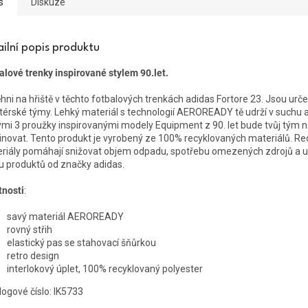
s
Diskuze
ailní popis produktu
alové trenky inspirované stylem 90.let.
hni na hřiště v těchto fotbalových trenkách adidas Fortore 23. Jsou urč
érské týmy. Lehký materiál s technologií AEROREADY tě udrží v suchu a
ými 3 proužky inspirovanými modely Equipment z 90. let bude tvůj tým na
novat. Tento produkt je vyrobený ze 100% recyklovaných materiálů. R
riály pomáhají snižovat objem odpadu, spotřebu omezených zdrojů a u
u produktů od značky adidas.
tnosti
:
savý materiál AEROREADY
rovný střih
elastický pas se stahovací šňůrkou
retro design
interlokový úplet, 100% recyklovaný polyester
logové číslo: IK5733