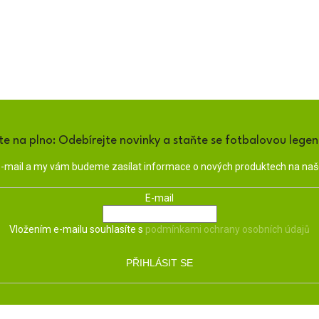
te na plno: Odebírejte novinky a staňte se fotbalovou lege
 e-mail a my vám budeme zasílat informace o nových produktech na na
E-mail
Vložením e-mailu souhlasíte s
podmínkami ochrany osobních údajů
PŘIHLÁSIT SE