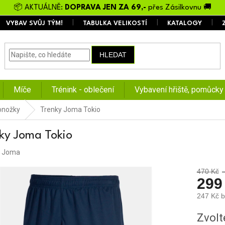
📦 AKTUÁLNĚ:
DOPRAVA JEN ZA 69,-
přes Zásilkovnu 🚚
VYBAV SVŮJ TÝM!
TABULKA VELIKOSTÍ
KATALOGY
HLEDAT
Míče
Trénink - oblečení
Vybavení hřiště, pomůcky
ponožky
Trenky Joma Tokio
ky Joma Tokio
:
Joma
470 Kč
299
247 Kč 
Měrná
Zvolt
cena: