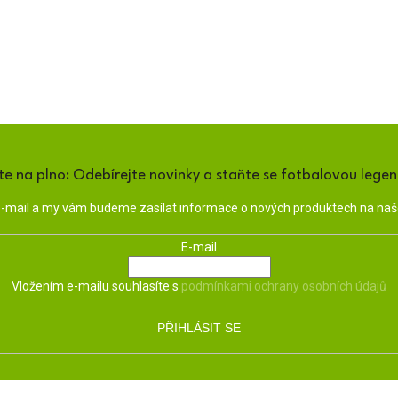
te na plno: Odebírejte novinky a staňte se fotbalovou lege
 e-mail a my vám budeme zasílat informace o nových produktech na na
E-mail
Vložením e-mailu souhlasíte s
podmínkami ochrany osobních údajů
PŘIHLÁSIT SE