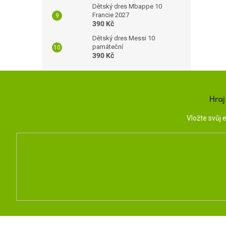
Dětský dres Mbappe 10
Francie 2027
390 Kč
Dětský dres Messi 10
památeční
390 Kč
Hraj
Vložte svůj
Z