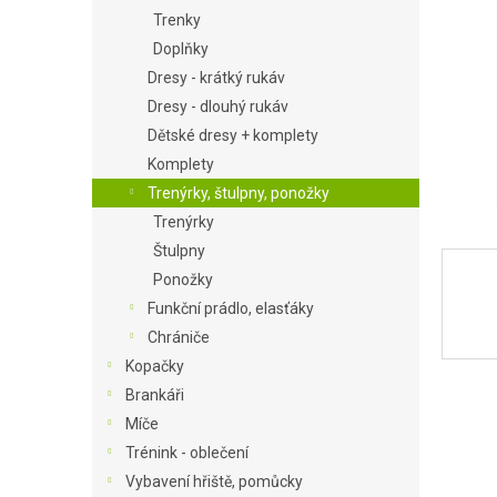
Trenky
a
n
Doplňky
e
Dresy - krátký rukáv
l
Dresy - dlouhý rukáv
Dětské dresy + komplety
Komplety
Trenýrky, štulpny, ponožky
Trenýrky
Štulpny
Ponožky
Funkční prádlo, elasťáky
Chrániče
Kopačky
Brankáři
Míče
Trénink - oblečení
Vybavení hřiště, pomůcky