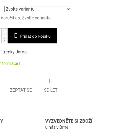
oručit do:
Zvolte variantu
Přidat do košíku
í trenky Joma.
 informace
ZEPTAT SE
SDÍLET
VY
VYZVEDNĚTE SI ZBOŽÍ
u nás v Brně