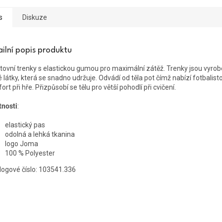
s
Diskuze
ailní popis produktu
tovní trenky s elastickou gumou pro maximální zátěž. Trenky jsou vyrob
é látky, která se snadno udržuje. Odvádí od těla pot čímž nabízí fotbalist
rt při hře. Přizpůsobí se tělu pro větší pohodlí při cvičení.
tnosti
:
elastický pas
odolná a lehká tkanina
logo Joma
100 % Polyester
logové číslo:
103541.336