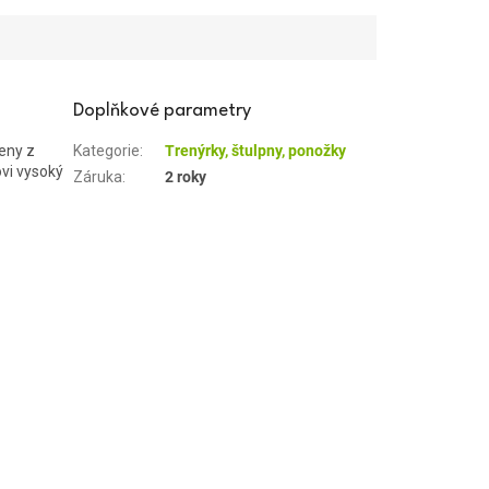
Doplňkové parametry
eny z
Kategorie
:
Trenýrky, štulpny, ponožky
ovi vysoký
Záruka
:
2 roky