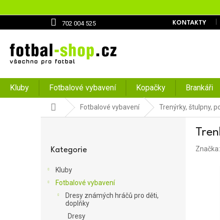
Přejít
na
obsah
702 004 525
KONTAKTY
Kluby
Fotbalové vybavení
Kopačky
Brankáři
Domů
Fotbalové vybavení
Trenýrky, štulpny, 
P
Tren
o
Přeskočit
s
Značka
kategorie
Kategorie
t
r
Kluby
a
Fotbalové vybavení
n
Dresy známých hráčů pro děti,
n
doplňky
í
Dresy
p