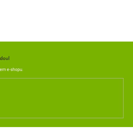
ndou!
šem e-shopu.