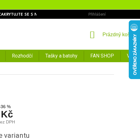
Přihlášení
ZAKRYTUJTE SE S NÁMI
OBCHODNÍ PODMÍNKY
PODMÍNKY O
NÁKUPNÍ
Prázdný košík
KOŠÍK
Rozhodčí
Tašky a batohy
FAN SHOP
VÝPR
–36 %
 Kč
bez DPH
e variantu