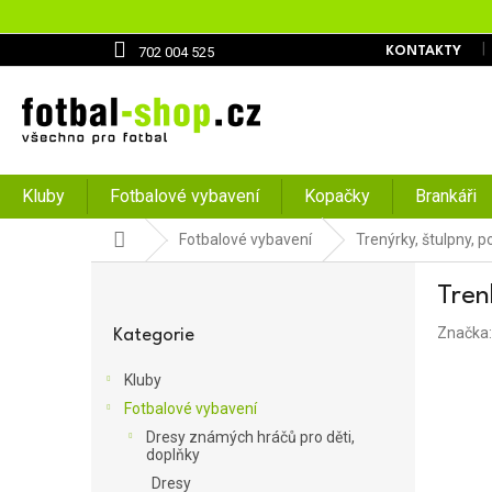
Přejít
na
obsah
702 004 525
KONTAKTY
Kluby
Fotbalové vybavení
Kopačky
Brankáři
Domů
Fotbalové vybavení
Trenýrky, štulpny, 
P
Tre
o
Přeskočit
s
Značka
kategorie
Kategorie
t
r
Kluby
a
Fotbalové vybavení
n
Dresy známých hráčů pro děti,
n
doplňky
í
Dresy
p