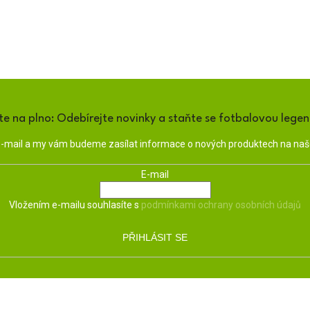
te na plno: Odebírejte novinky a staňte se fotbalovou lege
 e-mail a my vám budeme zasílat informace o nových produktech na na
E-mail
Vložením e-mailu souhlasíte s
podmínkami ochrany osobních údajů
PŘIHLÁSIT SE