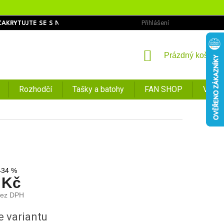
Přihlášení
ZAKRYTUJTE SE S NÁMI
OBCHODNÍ PODMÍNKY
PODMÍNKY O
NÁKUPNÍ
Prázdný košík
KOŠÍK
Rozhodčí
Tašky a batohy
FAN SHOP
VÝPR
–34 %
 Kč
bez DPH
e variantu