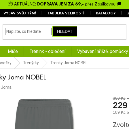
📦 AKTUÁLNĚ:
DOPRAVA JEN ZA 69,-
přes Zásilkovnu 🚚
VYBAV SVŮJ TÝM!
TABULKA VELIKOSTÍ
KATALOGY
HLEDAT
Míče
Trénink - oblečení
Vybavení hřiště, pomůcky
ponožky
Trenýrky
Trenky Joma NOBEL
nky Joma NOBEL
:
Joma
350 Kč
229
189 Kč 
Měrná
Zvolt
cena: