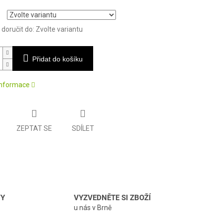
oručit do:
Zvolte variantu
Přidat do košíku
 informace
ZEPTAT SE
SDÍLET
VY
VYZVEDNĚTE SI ZBOŽÍ
u nás v Brně