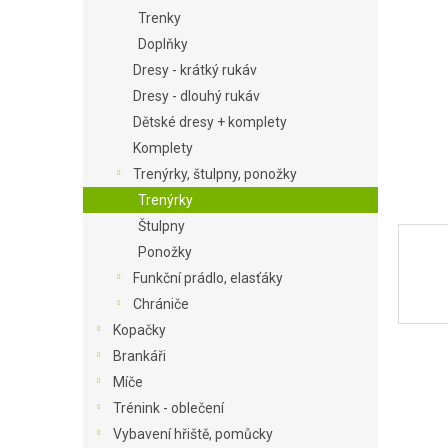
Trenky
a
n
Doplňky
e
Dresy - krátký rukáv
l
Dresy - dlouhý rukáv
Dětské dresy + komplety
Komplety
Trenýrky, štulpny, ponožky
Trenýrky
Štulpny
Ponožky
Funkční prádlo, elasťáky
Chrániče
Kopačky
Brankáři
Míče
Trénink - oblečení
Vybavení hřiště, pomůcky