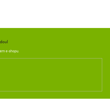
ndou!
šem e-shopu.