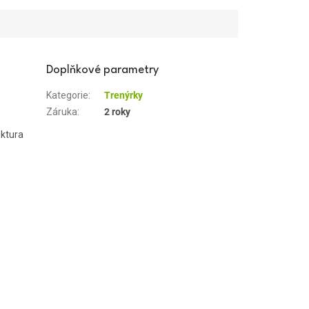
Doplňkové parametry
Kategorie
:
Trenýrky
Záruka
:
2 roky
uktura