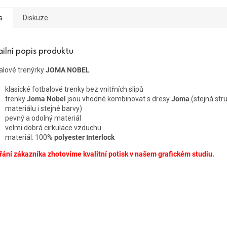
s
Diskuze
ailní popis produktu
alové trenýrky
JOMA NOBEL
klasické fotbalové trenky bez vnitřních slipů
trenky
Joma Nobel
jsou vhodné kombinovat s dresy
Joma
(stejná str
materiálu i stejné barvy)
pevný a odolný materiál
velmi dobrá cirkulace vzduchu
materiál: 100%
polyester Interlock
řání zákazníka zhotovíme kvalitní potisk v našem grafickém studiu.