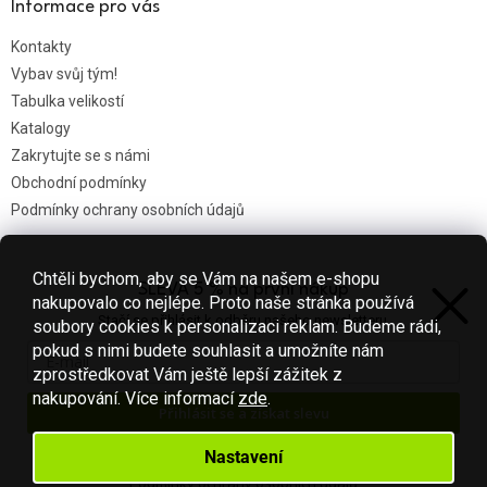
Informace pro vás
Kontakty
Vybav svůj tým!
Tabulka velikostí
Katalogy
Zakrytujte se s námi
Obchodní podmínky
Podmínky ochrany osobních údajů
Chtěli bychom, aby se Vám na našem e-shopu
SLEVA 5 % na první nákup
Nákupní košík
nakupovalo co nejlépe. Proto naše stránka používá
Stačí se přihlásit k odběru našeho newsletteru.
soubory cookies k personalizaci reklam. Budeme rádi,
0
KS /
0 KČ
pokud s nimi budete souhlasit a umožníte nám
zprostředkovat Vám ještě lepší zážitek z
nakupování.
Více informací
zde
.
Přihlásit se a získat slevu
Vytvořil Shoptet
Váš e-mail je u nás v bezpečí.
Nastavení
Podmínky ochrany osobních údajů