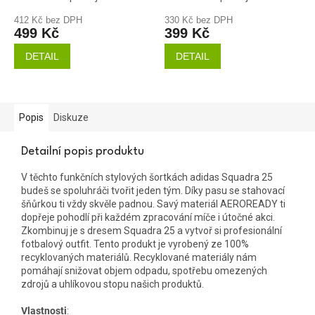
412 Kč bez DPH
330 Kč bez DPH
499 Kč
399 Kč
DETAIL
DETAIL
Popis
Diskuze
Detailní popis produktu
V těchto funkčních stylových šortkách adidas Squadra 25
budeš se spoluhráči tvořit jeden tým. Díky pasu se stahovací
šňůrkou ti vždy skvěle padnou. Savý materiál AEROREADY ti
dopřeje pohodlí při každém zpracování míče i útočné akci.
Zkombinuj je s dresem Squadra 25 a vytvoř si profesionální
fotbalový outfit. Tento produkt je vyrobený ze 100%
recyklovaných materiálů. Recyklované materiály nám
pomáhají snižovat objem odpadu, spotřebu omezených
zdrojů a uhlíkovou stopu našich produktů.
Vlastnosti
: