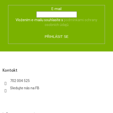
E-mail
Vložením e-mailu souhlasíte s
podmínkami ochrany
osobních údajů
PŘIHLÁSIT SE
Z
á
p
a
Kontakt
t
702 004 525
í
Sledujte nás na FB