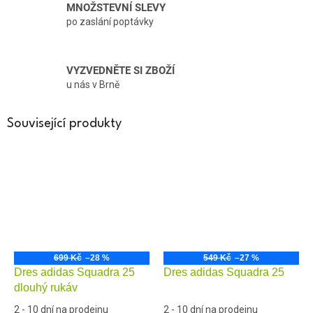
MNOŽSTEVNÍ SLEVY
po zaslání poptávky
VYZVEDNĚTE SI ZBOŽÍ
u nás v Brně
Související produkty
699 Kč
–28 %
549 Kč
–27 %
Dres adidas Squadra 25
Dres adidas Squadra 25
dlouhý rukáv
2 - 10 dní na prodejnu
2 - 10 dní na prodejnu