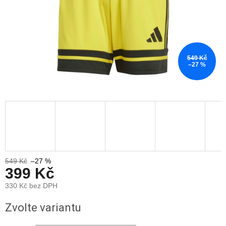
549 Kč
–27 %
549 Kč
–27 %
399 Kč
330 Kč bez DPH
Měrná
Zvolte variantu
cena: