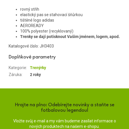
rovný střih
elastický pas se stahovací šňůrkou
tištěné logo adidas
AEROREADY
100% polyester (recyklovaný)
Trenky se dají potisknout Vašim jménem, logem, apod.
Katalogové číslo:
JH3403
Doplňkové parametry
Kategorie
:
Trenýrky
Záruka
:
2 roky
Hrajte na plno: Odebírejte novinky a staňte se
fotbalovou legendou!
Vložte svůj e-mail a my vám budeme zasílat informace o
nových produktech na našem e-shopu.