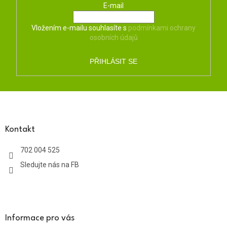
E-mail
Vložením e-mailu souhlasíte s
podmínkami ochrany
osobních údajů
PŘIHLÁSIT SE
Z
á
p
a
Kontakt
t
702 004 525
í
Sledujte nás na FB
Informace pro vás