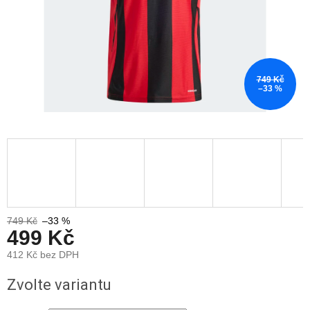
749 Kč
–33 %
749 Kč
–33 %
499 Kč
412 Kč bez DPH
Měrná
Zvolte variantu
cena: