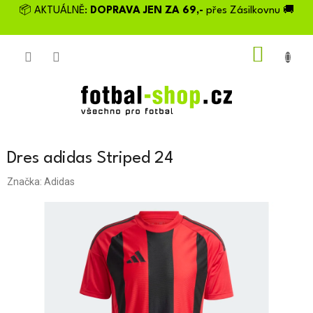
Přejít
📦 AKTUÁLNĚ:
DOPRAVA JEN ZA 69,-
přes Zásilkovnu 🚚
na
obsah
NÁKU
KOŠÍK
Dres adidas Striped 24
Značka:
Adidas