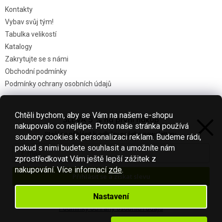
Kontakty
Vybav svůj tým!
Tabulka velikostí
Katalogy
Zakrytujte se s námi
Obchodní podmínky
Podmínky ochrany osobních údajů
Chtěli bychom, aby se Vám na našem e-shopu
SLEVA 5 % na první nákup
Nákupní košík
nakupovalo co nejlépe. Proto naše stránka používá
Stačí se přihlásit k odběru našeho newsletteru.
soubory cookies k personalizaci reklam. Budeme rádi,
0
KS /
0 KČ
pokud s nimi budete souhlasit a umožníte nám
zprostředkovat Vám ještě lepší zážitek z
nakupování.
Více informací
zde
.
Přihlásit se a získat slevu
Vytvořil Shoptet
Váš e-mail je u nás v bezpečí.
Nastavení
Podmínky ochrany osobních údajů
Copyright 2026
Fotbal-shop
. Všechna práva vyhrazena.
Upravit