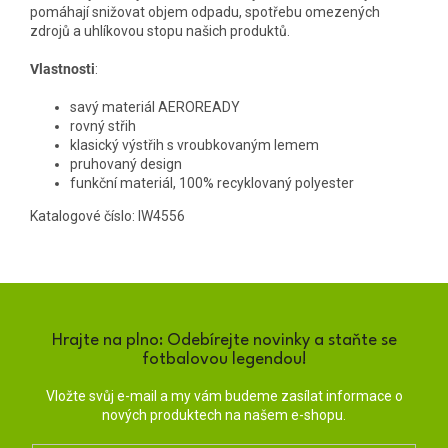
pomáhají snižovat objem odpadu, spotřebu omezených
zdrojů a uhlíkovou stopu našich produktů.
Vlastnosti
:
savý materiál AEROREADY
rovný střih
klasický výstřih s vroubkovaným lemem
pruhovaný design
funkční materiál, 100% recyklovaný polyester
Katalogové číslo: IW4556
Hrajte na plno: Odebírejte novinky a staňte se
fotbalovou legendou!
Vložte svůj e-mail a my vám budeme zasílat informace o
nových produktech na našem e-shopu.