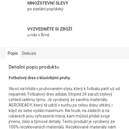
MNOŽSTEVNÍ SLEVY
po zaslání poptávky
VYZVEDNĚTE SI ZBOŽÍ
u nás v Brně
Popis
Diskuze
Detailní popis produktu
Fotbalový dres s klasickými pruhy.
Vkroč na hřiště v pruhovaném stylu, který k fotbalu patří už od
nepaměti. Fotbalový dres adidas Striped 24 zaručí stylový
vzhled celému týmu. Je vyrobený ze savého materiálu
AEROREADY, který tě udrží v suchu po celou dobu utkání, i
když ze sebe vydáš maximum. Na hrudi, na zádech a na
rukávech jsou vyhrazená místa, kam můžeš přidat svoje
jméno, číslo a týmové detaily. Tento produkt je vyrobený ze
100% recyklovaných materiálů. Recyklované materiály nám