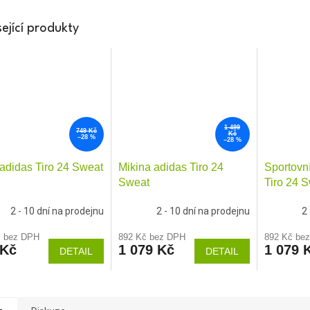
ející produkty
1 499
749 Kč
Kč
–28 %
–28 %
 adidas Tiro 24 Sweat
Mikina adidas Tiro 24
Sportovní
Sweat
Tiro 24 
2 - 10 dní na prodejnu
2 - 10 dní na prodejnu
2
č bez DPH
892 Kč bez DPH
892 Kč be
 Kč
1 079 Kč
1 079 
DETAIL
DETAIL