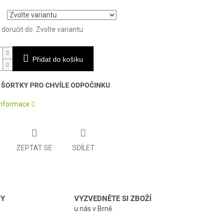
oručit do:
Zvolte variantu
Přidat do košíku
 ŠORTKY PRO CHVÍLE ODPOČINKU
 informace
ZEPTAT SE
SDÍLET
VY
VYZVEDNĚTE SI ZBOŽÍ
u nás v Brně