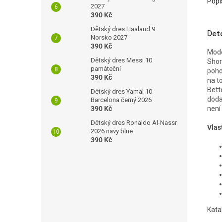
Popi
2027
390 Kč
Dětský dres Haaland 9
Det
Norsko 2027
390 Kč
Mode
Dětský dres Messi 10
Shor
památeční
poho
390 Kč
na t
Bett
Dětský dres Yamal 10
doda
Barcelona černý 2026
390 Kč
není
Dětský dres Ronaldo Al-Nassr
Vlas
2026 navy blue
390 Kč
Kata