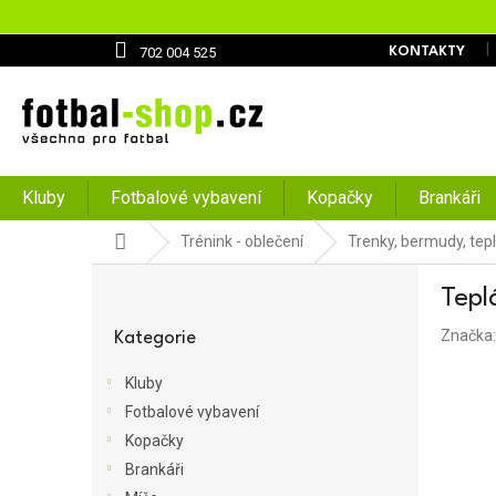
Přejít
na
obsah
702 004 525
KONTAKTY
Kluby
Fotbalové vybavení
Kopačky
Brankáři
Domů
Trénink - oblečení
Trenky, bermudy, tepl
P
Tepl
o
Přeskočit
s
Značka
kategorie
Kategorie
t
r
Kluby
a
Fotbalové vybavení
n
Kopačky
n
í
Brankáři
p