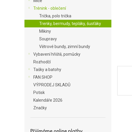
Míče
a
Trénink - oblečení
n
Trička, polo trička
e
Trenky, bermudy, tepláky, šusťáky
l
Mikiny
Soupravy
Větrové bundy, zimní bundy
Vybavení hřiště, pomůcky
Rozhodčí
Tašky a batohy
FAN SHOP
VÝPRODEJ SKLADŮ
Potisk
Kalendáře 2026
Značky
Přijímáme online platby