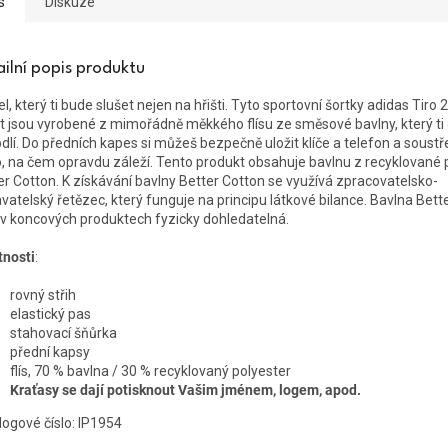
s
Diskuze
ailní popis produktu
l, který ti bude slušet nejen na hřišti. Tyto sportovní šortky adidas Tiro
t jsou vyrobené z mimořádně měkkého flísu ze směsové bavlny, který ti
dlí. Do předních kapes si můžeš bezpečně uložit klíče a telefon a soustře
o, na čem opravdu záleží. Tento produkt obsahuje bavlnu z recyklované 
er Cotton. K získávání bavlny Better Cotton se využívá zpracovatelsko-
vatelský řetězec, který funguje na principu látkové bilance. Bavlna Bett
 v koncových produktech fyzicky dohledatelná.
tnosti
:
rovný střih
elastický pas
stahovací šňůrka
přední kapsy
flís, 70 % bavlna / 30 % recyklovaný polyester
Kraťasy se dají potisknout Vašim jménem, logem, apod.
logové číslo: IP1954