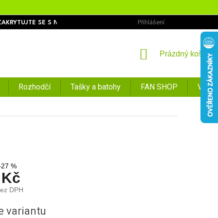
Přihlášení
ZAKRYTUJTE SE S NÁMI
OBCHODNÍ PODMÍNKY
PODMÍNKY O
NÁKUPNÍ
Prázdný košík
KOŠÍK
Rozhodčí
Tašky a batohy
FAN SHOP
VÝPR
–27 %
 Kč
bez DPH
e variantu