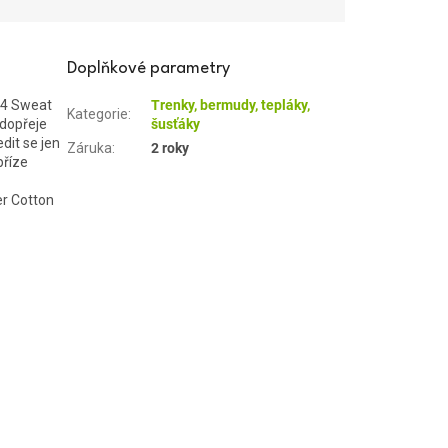
Doplňkové parametry
 24 Sweat
Trenky, bermudy, tepláky,
Kategorie
:
 dopřeje
šusťáky
dit se jen
Záruka
:
2 roky
příze
er Cotton