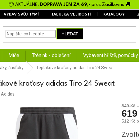
📦 AKTUÁLNĚ:
DOPRAVA JEN ZA 69,-
přes Zásilkovnu 🚚
VYBAV SVŮJ TÝM!
TABULKA VELIKOSTÍ
KATALOGY
HLEDAT
Míče
Trénink - oblečení
Vybavení hřiště, pomůcky
áky, šusťáky
Teplákové kraťasy adidas Tiro 24 Sweat
ákové kraťasy adidas Tiro 24 Sweat
:
Adidas
849 Kč
619
512 Kč 
Měrná
Zvolt
cena: