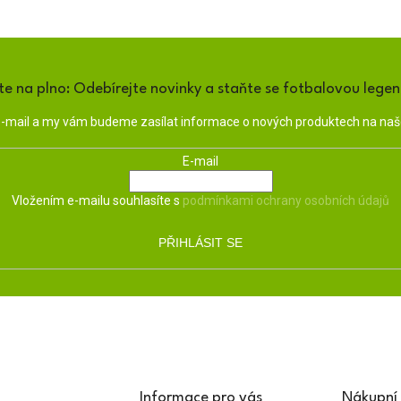
te na plno: Odebírejte novinky a staňte se fotbalovou lege
 e-mail a my vám budeme zasílat informace o nových produktech na na
E-mail
Vložením e-mailu souhlasíte s
podmínkami ochrany osobních údajů
PŘIHLÁSIT SE
Informace pro vás
Nákupní 