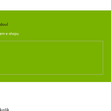
ndou!
šem e-shopu.
košík