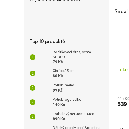
Souvis
Top 10 produktů
Rozlišovací dres, vesta
MERCO
79 Kč
Triko
Číslice 25 cm
80 Kč
Potisk jméno
99 Kč
445 K
Potisk logo velké
539
140 Kč
Fotbalový set Joma Area
890 Kč
Dětský dres Messi Argentina