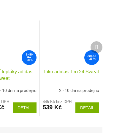
Další
produkt
1 499
749 Kč
Kč
–28 %
–28 %
 tepláky adidas
Triko adidas Tiro 24 Sweat
Sweat
 - 10 dní na prodejnu
2 - 10 dní na prodejnu
z DPH
445 Kč bez DPH
Kč
539 Kč
DETAIL
DETAIL