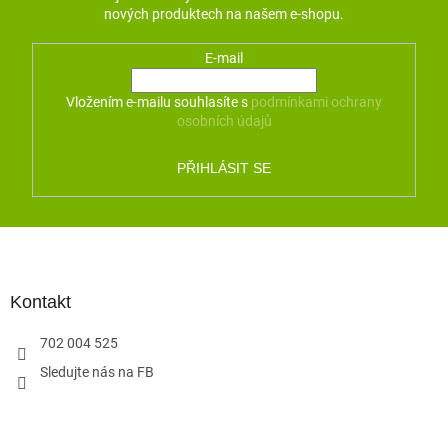
nových produktech na našem e-shopu.
E-mail
Vložením e-mailu souhlasíte s
podmínkami ochrany
osobních údajů
PŘIHLÁSIT SE
Z
á
p
a
Kontakt
t
702 004 525
í
Sledujte nás na FB