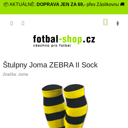
Přejít
📦 AKTUÁLNĚ:
DOPRAVA JEN ZA 69,-
přes Zásilkovnu 🚚
na
obsah
NÁKU
KOŠÍK
Štulpny Joma ZEBRA II Sock
Značka:
Joma