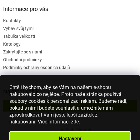
Informace pro vás
Kontakty
Vybav svůj tým!
Tabulka velikostí
Katalogy
Zakrytujte se s námi
Obchodní podmínky
Podmínky ochrany osobních údajů
Chtěli bychom, aby se Vám na našem e-shopu
Nákupní košík
nakupovalo co nejlépe. Proto naše stránka používá
soubory cookies k personalizaci reklam. Budeme rádi,
0
KS /
0 KČ
pokud s nimi budete souhlasit a umožníte nám
zprostředkovat Vám ještě lepší zážitek z
nakupování.
Více informací
zde
.
Vytvořil Shoptet
Nastavení