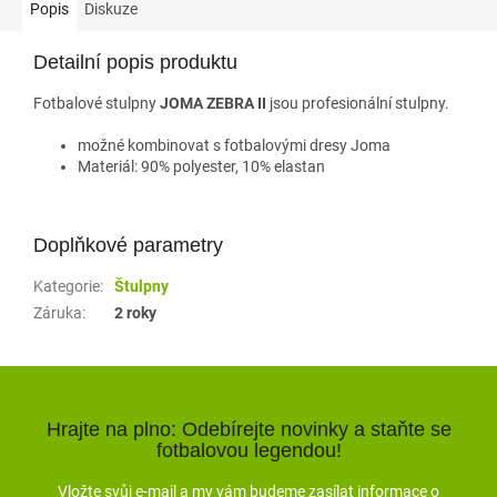
Popis
Diskuze
Detailní popis produktu
Fotbalové stulpny
JOMA ZEBRA II
jsou profesionální stulpny.
možné kombinovat s fotbalovými dresy Joma
Materiál: 90% polyester, 10% elastan
Doplňkové parametry
Kategorie
:
Štulpny
Záruka
:
2 roky
Hrajte na plno: Odebírejte novinky a staňte se
fotbalovou legendou!
Vložte svůj e-mail a my vám budeme zasílat informace o