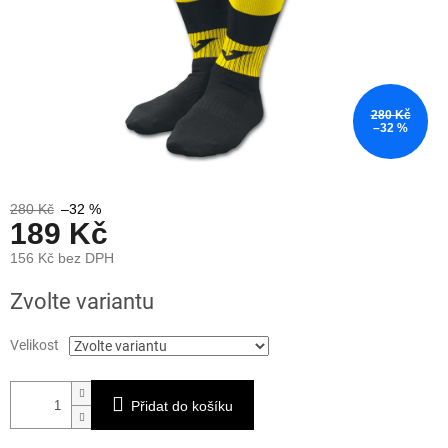
280 Kč
–32 %
280 Kč
–32 %
189 Kč
156 Kč bez DPH
Měrná
Zvolte variantu
cena:
Velikost
Přidat do košíku