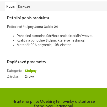
Popis
Diskuze
Detailní popis produktu
Fotbalové štulpny
Joma Calcio 24
Pohodlná a snadná údržba s antibakteriální vrstvou.
Kvalitní a pohodlné štulpny, které se neshrnují.
Materiál: 90% polyamid, 10% elastan
Doplňkové parametry
Kategorie
:
Štulpny
Záruka
:
2 roky
Hrajte na plno: Odebírejte novinky a staňte se
fotbalovou legendou!