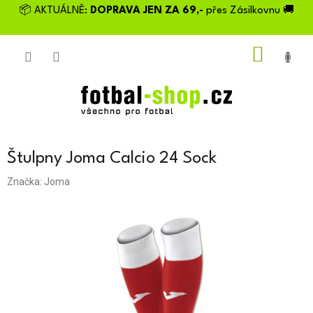
Přejít
📦 AKTUÁLNĚ:
DOPRAVA JEN ZA 69,-
přes Zásilkovnu 🚚
na
obsah
NÁKU
KOŠÍK
Štulpny Joma Calcio 24 Sock
Značka:
Joma