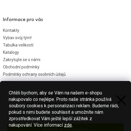
Informace pro vás
Kontakty
Vybav svůj tým!
Tabulka velikostí
Katalogy
Zakrytujte se s námi
Obchodní podmínky
Podmínky ochrany osobních údajů
Chtěli bychom, aby se Vám na našem e-shopu
SLEVA 5 % na první nákup
Nákupní košík
nakupovalo co nejlépe. Proto naše stránka používá
Stačí se přihlásit k odběru našeho newsletteru.
soubory cookies k personalizaci reklam. Budeme rádi,
0
KS /
0 KČ
pokud s nimi budete souhlasit a umožníte nám
zprostředkovat Vám ještě lepší zážitek z
nakupování.
Více informací
zde
.
Přihlásit se a získat slevu