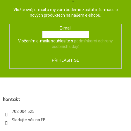
Vložte svůj e-mail a my vám budeme zasílat informace o
nových produktech na našem e-shopu.
E-mail
Vložením e-mailu souhlasíte s
podmínkami ochrany
osobních údajů
PŘIHLÁSIT SE
Z
á
p
a
Kontakt
t
702 004 525
í
Sledujte nás na FB