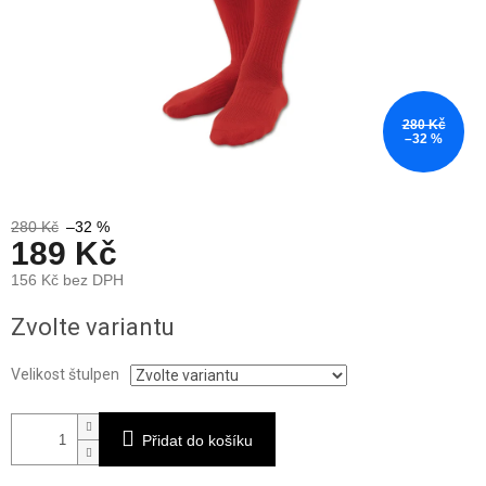
280 Kč
–32 %
280 Kč
–32 %
189 Kč
156 Kč bez DPH
Měrná
Zvolte variantu
cena:
Velikost štulpen
Přidat do košíku