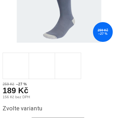
259 Kč
–27 %
259 Kč
–27 %
189 Kč
156 Kč bez DPH
Měrná
Zvolte variantu
cena: