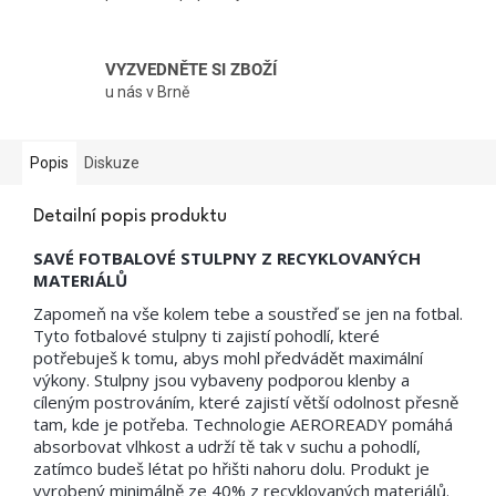
VYZVEDNĚTE SI ZBOŽÍ
u nás v Brně
Popis
Diskuze
Detailní popis produktu
SAVÉ FOTBALOVÉ STULPNY Z RECYKLOVANÝCH
MATERIÁLŮ
Zapomeň na vše kolem tebe a soustřeď se jen na fotbal.
Tyto fotbalové stulpny ti zajistí pohodlí, které
potřebuješ k tomu, abys mohl předvádět maximální
výkony. Stulpny jsou vybaveny podporou klenby a
cíleným postrováním, které zajistí větší odolnost přesně
tam, kde je potřeba. Technologie AEROREADY pomáhá
absorbovat vlhkost a udrží tě tak v suchu a pohodlí,
zatímco budeš létat po hřišti nahoru dolu. Produkt je
vyrobený minimálně ze 40% z recyklovaných materiálů.