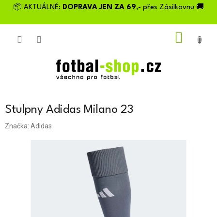
Přejít
📦 AKTUÁLNĚ:
DOPRAVA JEN ZA 69,-
přes Zásilkovnu 🚚
na
obsah
NÁKU
KOŠÍK
Stulpny Adidas Milano 23
Značka:
Adidas