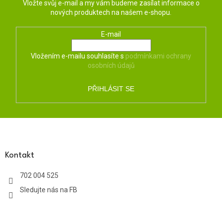
Vložte svůj e-mail a my vám budeme zasílat informace o
nových produktech na našem e-shopu.
E-mail
Vložením e-mailu souhlasíte s
podmínkami ochrany
osobních údajů
PŘIHLÁSIT SE
Z
á
p
a
Kontakt
t
702 004 525
í
Sledujte nás na FB