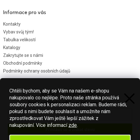
Informace pro vás
Kontakty
Vybav svůj tým!
Tabulka velikostí
Katalogy
Zakrytujte se s námi
Obchodní podmínky
Podmínky ochrany osobních údajů
Chtěli bychom, aby se Vám na našem e-shopu
SLEVA 5 % na první nákup
Nákupní košík
nakupovalo co nejlépe. Proto naše stránka používá
Stačí se přihlásit k odběru našeho newsletteru.
soubory cookies k personalizaci reklam. Budeme rádi,
0
KS /
0 KČ
pokud s nimi budete souhlasit a umožníte nám
zprostředkovat Vám ještě lepší zážitek z
nakupování.
Více informací
zde
.
Přihlásit se a získat slevu
Vytvořil Shoptet