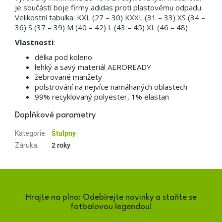
Je součástí boje firmy adidas proti plastovému odpadu.
Velikostní tabulka: KXL (27 – 30) KXXL (31 – 33) XS (34 –
36) S (37 – 39) M (40 – 42) L (43 – 45) XL (46 – 48)
Vlastnosti
:
délka pod koleno
lehký a savý materiál AEROREADY
žebrované manžety
polstrování na nejvíce namáhaných oblastech
99% recyklovaný polyester, 1% elastan
Doplňkové parametry
Kategorie
:
Štulpny
Záruka
:
2 roky
Hrajte na plno: Odebírejte novinky a staňte se
fotbalovou legendou!