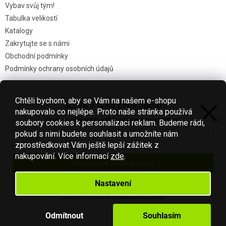
Vybav svůj tým!
Tabulka velikostí
Katalogy
Zakrytujte se s námi
Obchodní podmínky
Podmínky ochrany osobních údajů
Chtěli bychom, aby se Vám na našem e-shopu
SLEVA 5 % na první nákup
Nákupní košík
nakupovalo co nejlépe. Proto naše stránka používá
Stačí se přihlásit k odběru našeho newsletteru.
soubory cookies k personalizaci reklam. Budeme rádi,
0
KS /
0 KČ
pokud s nimi budete souhlasit a umožníte nám
zprostředkovat Vám ještě lepší zážitek z
nakupování.
Více informací
zde
.
Přihlásit se a získat slevu
Vytvořil Shoptet
Váš e-mail je u nás v bezpečí.
Nastavení
Podmínky ochrany osobních údajů
Copyright 2026
Fotbal-shop
. Všechna práva vyhrazena.
Upravit
nastavení cookies
Odmítnout
Souhlasím
S láskou vyrobilo
Filipesmedia 🧡