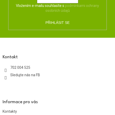
Vložením e-mailu souhlasíte s
podmínkami ochrany
osobních údajů
PŘIHLÁSIT SE
Z
á
p
a
Kontakt
t
702 004 525
í
Sledujte nás na FB
Informace pro vás
Kontakty