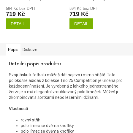
594 Kč bez DPH
594 Kč bez DPH
719 Kč
719 Kč
DETAIL
DETAIL
Popis
Diskuze
Detailní popis produktu
Svoji lásku k fotbalu můžeš dát najevo i mimo hřiště. Tato
polokošile adidas z kolekce Tiro 25 Competition je určená pro
každodenní nošení. Je vyrobená z lehkého jednostranného
žerzeje a má elegantní vroubkovaný polo límeček. Můžeš ji
zkombinovat s šortkami nebo ležérními džínami.
Vlastnosti
:
rovný střih
polo límec se dvěma knoflíky
polo límec se dvěma knoflíky