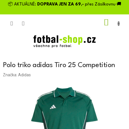
Přejít
📦 AKTUÁLNĚ:
DOPRAVA JEN ZA 69,-
přes Zásilkovnu 🚚
na
obsah
NÁKU
KOŠÍK
Polo triko adidas Tiro 25 Competition
Značka:
Adidas