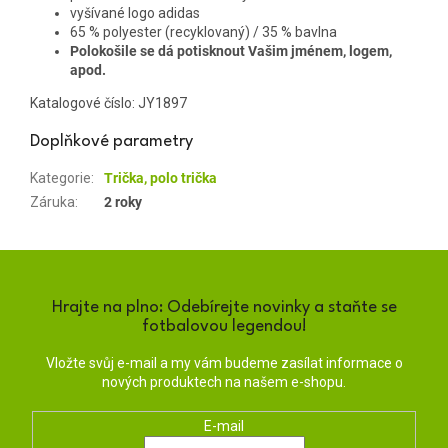
vyšívané logo adidas
65 % polyester (recyklovaný) / 35 % bavlna
Polokošile se dá potisknout Vašim jménem, logem,
apod.
Katalogové číslo: JY1897
Doplňkové parametry
Kategorie
:
Trička, polo trička
Záruka
:
2 roky
Hrajte na plno: Odebírejte novinky a staňte se
fotbalovou legendou!
Vložte svůj e-mail a my vám budeme zasílat informace o
nových produktech na našem e-shopu.
E-mail