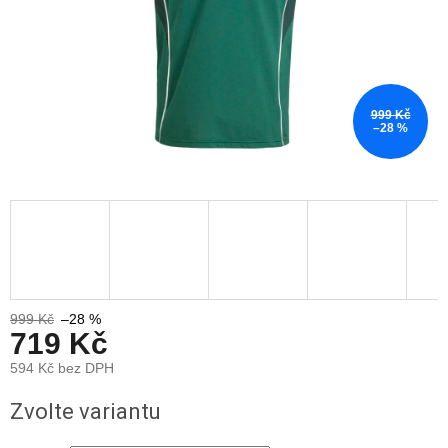
999 Kč
–28 %
999 Kč
–28 %
719 Kč
594 Kč bez DPH
Měrná
Zvolte variantu
cena: