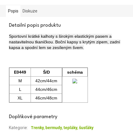
Popis
Diskuze
Detailní popis produktu
Sportovní krátké kalhoty s širokým elastickým pasem a
nastavitelnou tkaničkou. Boční kapsy s krytým zipem, zadní
kapsa a spodní lem se zesíleným švem.
E0449
Š/D
schéma
M
42cm/44cm
L
44cm/46cm
XL
46cm/48cm
Doplňkové parametry
Kategorie
:
Trenky, bermudy, tepláky, šusťáky