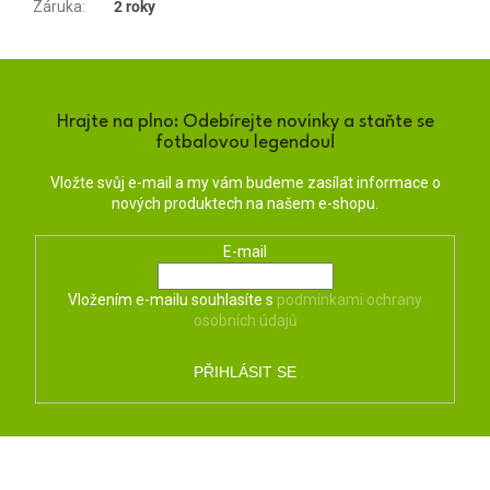
Záruka
:
2 roky
Hrajte na plno: Odebírejte novinky a staňte se
fotbalovou legendou!
Vložte svůj e-mail a my vám budeme zasílat informace o
nových produktech na našem e-shopu.
E-mail
Vložením e-mailu souhlasíte s
podmínkami ochrany
osobních údajů
PŘIHLÁSIT SE
Z
á