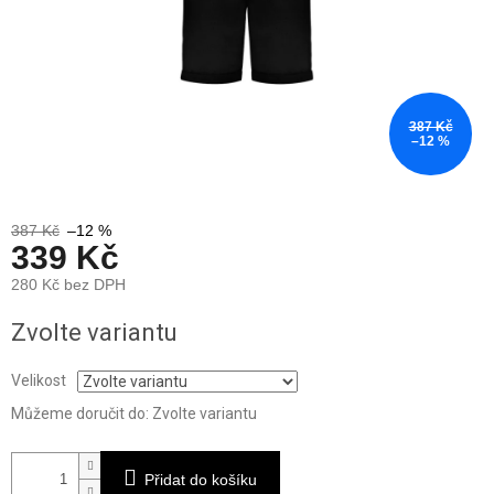
387 Kč
–12 %
387 Kč
–12 %
339 Kč
280 Kč bez DPH
Měrná
Zvolte variantu
cena:
Velikost
Můžeme doručit do:
Zvolte variantu
Přidat do košíku