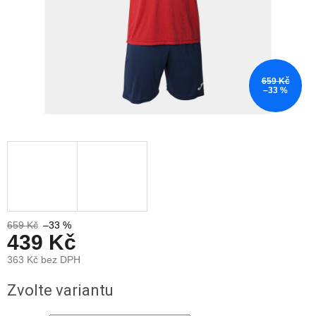
659 Kč
–33 %
659 Kč
–33 %
439 Kč
363 Kč bez DPH
Měrná
Zvolte variantu
cena: