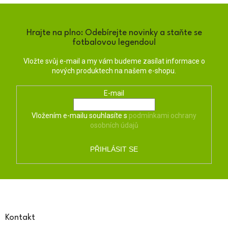
Hrajte na plno: Odebírejte novinky a staňte se
fotbalovou legendou!
Vložte svůj e-mail a my vám budeme zasílat informace o
nových produktech na našem e-shopu.
E-mail
Vložením e-mailu souhlasíte s
podmínkami ochrany
osobních údajů
PŘIHLÁSIT SE
Z
á
p
a
Kontakt