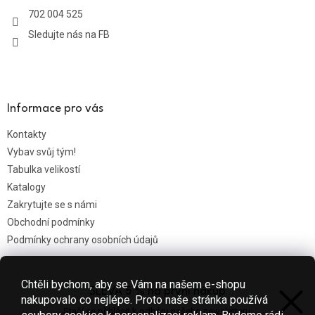
t
702 004 525
í
Sledujte nás na FB
Informace pro vás
Kontakty
Vybav svůj tým!
Tabulka velikostí
Katalogy
Zakrytujte se s námi
Obchodní podmínky
Podmínky ochrany osobních údajů
Chtěli bychom, aby se Vám na našem e-shopu
SLEVA 5 % na první nákup
Nákupní košík
nakupovalo co nejlépe. Proto naše stránka používá
Stačí se přihlásit k odběru našeho newsletteru.