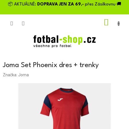
Přejít
📦 AKTUÁLNĚ:
DOPRAVA JEN ZA 69,-
přes Zásilkovnu 🚚
na
obsah
NÁKU
KOŠÍK
Joma Set Phoenix dres + trenky
Značka:
Joma