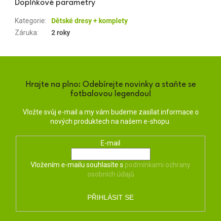
Doplňkové parametry
Kategorie
:
Dětské dresy + komplety
Záruka
:
2 roky
Hrajte na plno: Odebírejte novinky a staňte se
fotbalovou legendou!
Vložte svůj e-mail a my vám budeme zasílat informace o
nových produktech na našem e-shopu.
E-mail
Vložením e-mailu souhlasíte s
podmínkami ochrany
osobních údajů
PŘIHLÁSIT SE