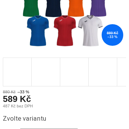
880 Kč
–33 %
880 Kč
–33 %
589 Kč
487 Kč bez DPH
Měrná
Zvolte variantu
cena: