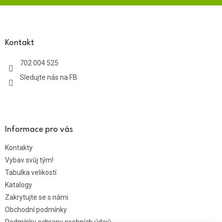
Z
á
p
a
Kontakt
t
702 004 525
í
Sledujte nás na FB
Informace pro vás
Kontakty
Vybav svůj tým!
Tabulka velikostí
Katalogy
Zakrytujte se s námi
Obchodní podmínky