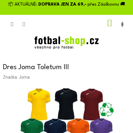
Přejít
📦 AKTUÁLNĚ:
DOPRAVA JEN ZA 69,-
přes Zásilkovnu 🚚
na
obsah
NÁKU
KOŠÍK
Dres Joma Toletum III
Značka:
Joma