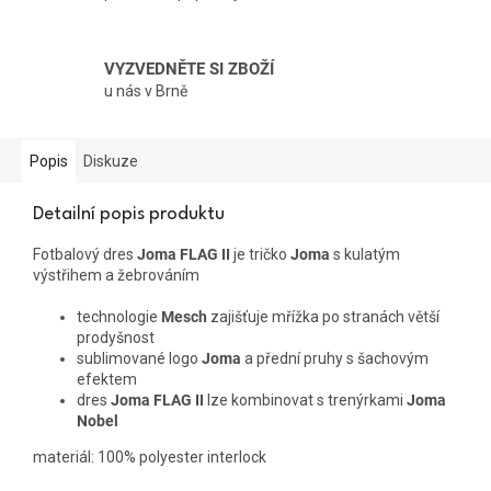
VYZVEDNĚTE SI ZBOŽÍ
u nás v Brně
Popis
Diskuze
Detailní popis produktu
Fotbalový dres
Joma FLAG II
je tričko
Joma
s kulatým
výstřihem a žebrováním
technologie
Mesch
zajišťuje mřížka po stranách větší
prodyšnost
sublimované logo
Joma
a přední pruhy s šachovým
efektem
dres
Joma FLAG II
lze kombinovat s trenýrkami
Joma
Nobel
materiál: 100% polyester interlock