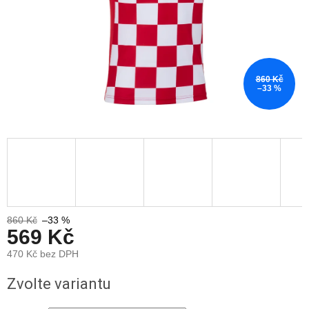
860 Kč
–33 %
860 Kč
–33 %
569 Kč
470 Kč bez DPH
Měrná
Zvolte variantu
cena: