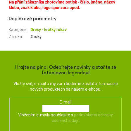
Na přání zákazníka zhotovíme potisk - číslo, jméno, název
klubu, znak klubu, logo sponzora apod.
Doplňkové parametry
Kategorie
:
Dresy - krátký rukáv
Záruka
:
2 roky
Hrajte na plno: Odebírejte novinky a staňte se
fotbalovou legendou!
Vložte svůj e-mail a my vám budeme zasílat informace o
nových produktech na našem e-shopu.
E-mail
Vložením e-mailu souhlasíte s
podmínkami ochrany
osobních údajů