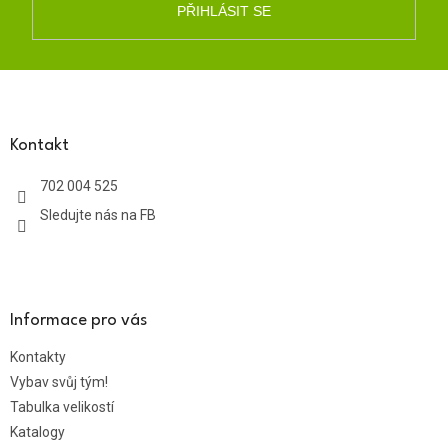
PŘIHLÁSIT SE
Z
á
p
a
Kontakt
t
702 004 525
í
Sledujte nás na FB
Informace pro vás
Kontakty
Vybav svůj tým!
Tabulka velikostí
Katalogy