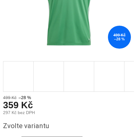
499 Kč
–28 %
499 Kč
–28 %
359 Kč
297 Kč bez DPH
Měrná
Zvolte variantu
cena: