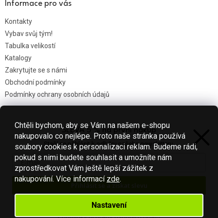
Informace pro vás
Kontakty
Vybav svůj tým!
Tabulka velikostí
Katalogy
Zakrytujte se s námi
Obchodní podmínky
Podmínky ochrany osobních údajů
Chtěli bychom, aby se Vám na našem e-shopu
SLEVA 5 % na první nákup
Nákupní košík
nakupovalo co nejlépe. Proto naše stránka používá
Stačí se přihlásit k odběru našeho newsletteru.
soubory cookies k personalizaci reklam. Budeme rádi,
0
KS /
0 KČ
pokud s nimi budete souhlasit a umožníte nám
zprostředkovat Vám ještě lepší zážitek z
nakupování.
Více informací
zde
.
Přihlásit se a získat slevu
Vytvořil Shoptet
Váš e-mail je u nás v bezpečí.
Nastavení
Podmínky ochrany osobních údajů