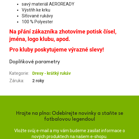
savý materiál AEROREADY
Výstřih ke krku
Síťované rukávy
100 % Polyester
Na přání zákazníka zhotovíme potisk čísel,
jména, logo klubu, apod.
Pro kluby poskytujeme výrazné slevy!
Doplňkové parametry
Kategorie
:
Dresy - krátký rukáv
Záruka
:
2 roky
Hrajte na plno: Odebírejte novinky a staňte se
fotbalovou legendou!
Vložte svůj e-mail a my vám budeme zasílat informace o
nových produktech na našem e-shopu.