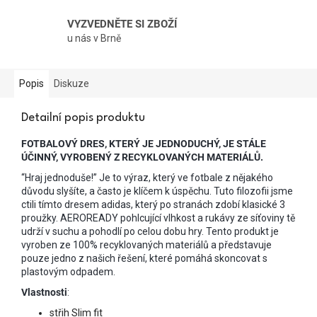
VYZVEDNĚTE SI ZBOŽÍ
u nás v Brně
Popis
Diskuze
Detailní popis produktu
FOTBALOVÝ DRES, KTERÝ JE JEDNODUCHÝ, JE STÁLE
ÚČINNÝ, VYROBENÝ Z RECYKLOVANÝCH MATERIÁLŮ.
“Hraj jednoduše!” Je to výraz, který ve fotbale z nějakého
důvodu slyšíte, a často je klíčem k úspěchu. Tuto filozofii jsme
ctili tímto dresem adidas, který po stranách zdobí klasické 3
proužky. AEROREADY pohlcující vlhkost a rukávy ze síťoviny tě
udrží v suchu a pohodlí po celou dobu hry. Tento produkt je
vyroben ze 100% recyklovaných materiálů a představuje
pouze jedno z našich řešení, které pomáhá skoncovat s
plastovým odpadem.
Vlastnosti
:
střih Slim fit