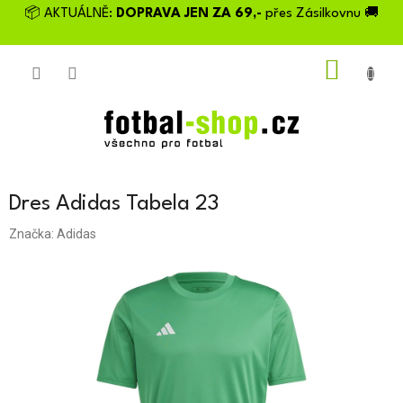
Přejít
📦 AKTUÁLNĚ:
DOPRAVA JEN ZA 69,-
přes Zásilkovnu 🚚
na
obsah
NÁKU
KOŠÍK
Dres Adidas Tabela 23
Značka:
Adidas