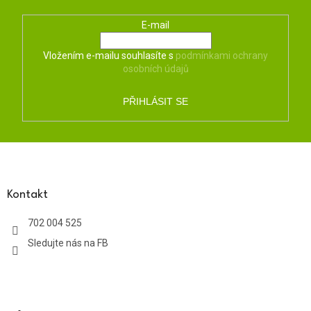
E-mail
Vložením e-mailu souhlasíte s
podmínkami ochrany
osobních údajů
PŘIHLÁSIT SE
Z
á
p
a
Kontakt
t
702 004 525
í
Sledujte nás na FB