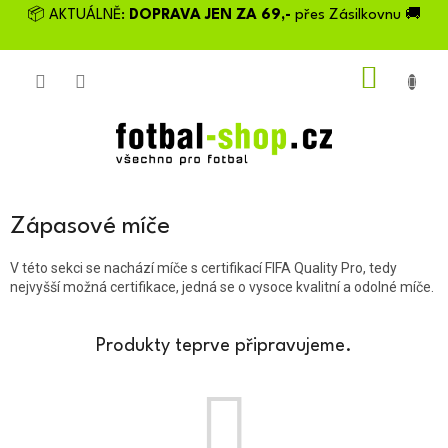
Přejít
📦 AKTUÁLNĚ:
DOPRAVA JEN ZA 69,-
přes Zásilkovnu 🚚
na
obsah
NÁKU
KOŠÍK
Zápasové míče
V této sekci se nachází míče s certifikací
FIFA Quality Pro, tedy
nejvyšší možná certifikace, jedná se o vysoce kvalitní a odolné míče.
Produkty teprve připravujeme.