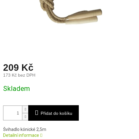
209 Kč
173 Kč bez DPH
Měrná
Skladem
cena:
Přidat do košíku
Švihadlo kónické 2,5m
Detailní informace