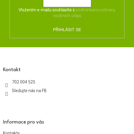
Vložením e-mailu souhlasíte s
podmínkami ochrany
osobních údajů
PŘIHLÁSIT SE
Z
á
p
a
Kontakt
t
702 004 525
í
Sledujte nás na FB
Informace pro vás
Kontakty