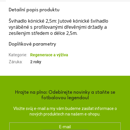
Detailní popis produktu
Švihadlo kónické 2,5m: Jutové kónické švihadlo
vyráběné s profilovanými dřevěnými držadly a
zesíleným středem o délce 2,5m.
Doplňkové parametry
Kategorie
:
Regenerace a výživa
Záruka
:
2 roky
Hrajte na plno: Odebírejte novinky a staňte se
fotbalovou legendou!
Vložte svůj e-mail a my vám budeme zasílat informace o
nových produktech na našem e-shopu.
E-mail