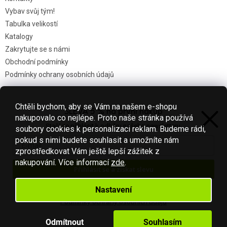
Vybav svůj tým!
Tabulka velikostí
Katalogy
Zakrytujte se s námi
Obchodní podmínky
Podmínky ochrany osobních údajů
Chtěli bychom, aby se Vám na našem e-shopu
SLEVA 5 % na první nákup
Nákupní košík
nakupovalo co nejlépe. Proto naše stránka používá
Stačí se přihlásit k odběru našeho newsletteru.
soubory cookies k personalizaci reklam. Budeme rádi,
0
KS /
0 KČ
pokud s nimi budete souhlasit a umožníte nám
zprostředkovat Vám ještě lepší zážitek z
nakupování.
Více informací
zde
.
Přihlásit se a získat slevu
Vytvořil Shoptet
Váš e-mail je u nás v bezpečí.
Nastavení
Podmínky ochrany osobních údajů
Copyright 2026
Fotbal-shop
. Všechna práva vyhrazena.
Upravit
nastavení cookies
Odmítnout
Souhlasím
S láskou vyrobilo
Filipesmedia 🧡