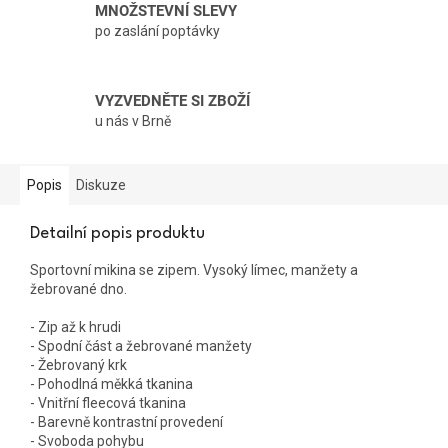
MNOŽSTEVNÍ SLEVY
po zaslání poptávky
VYZVEDNĚTE SI ZBOŽÍ
u nás v Brně
Popis
Diskuze
Detailní popis produktu
Sportovní mikina se zipem. Vysoký límec, manžety a
žebrované dno.
- Zip až k hrudi
- Spodní část a žebrované manžety
- Žebrovaný krk
- Pohodlná měkká tkanina
- Vnitřní fleecová tkanina
- Barevně kontrastní provedení
- Svoboda pohybu