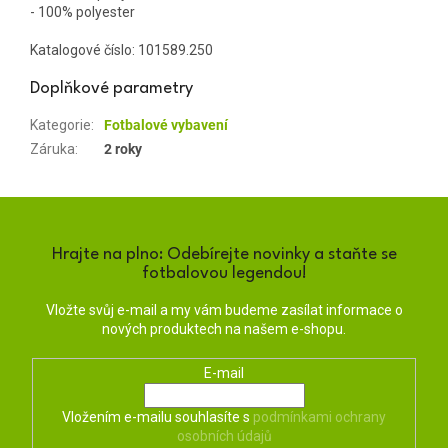
- 100% polyester
Katalogové číslo:
101589.250
Doplňkové parametry
Kategorie
:
Fotbalové vybavení
Záruka
:
2 roky
Hrajte na plno: Odebírejte novinky a staňte se
fotbalovou legendou!
Vložte svůj e-mail a my vám budeme zasílat informace o
nových produktech na našem e-shopu.
E-mail
Vložením e-mailu souhlasíte s
podmínkami ochrany
osobních údajů