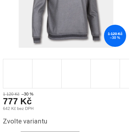
1 120 Kč
–30 %
1 120 Kč
–30 %
777 Kč
642 Kč bez DPH
Měrná
Zvolte variantu
cena: