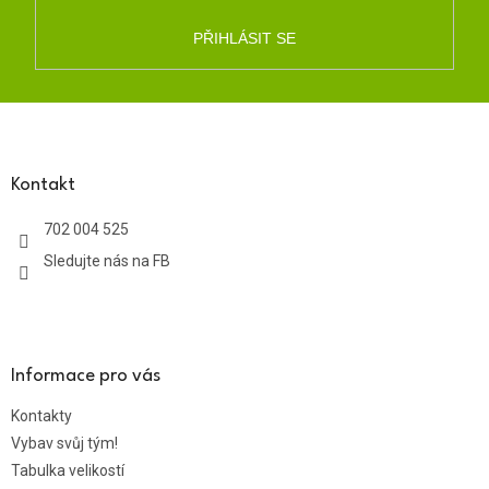
PŘIHLÁSIT SE
Z
á
p
a
Kontakt
t
702 004 525
í
Sledujte nás na FB
Informace pro vás
Kontakty
Vybav svůj tým!
Tabulka velikostí