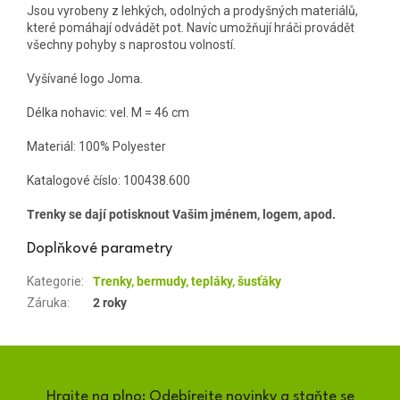
Jsou vyrobeny z lehkých, odolných a prodyšných materiálů,
které pomáhají odvádět pot. Navíc umožňují hráči provádět
všechny pohyby s naprostou volností.
Vyšívané logo Joma.
Délka nohavic: vel. M = 46 cm
Materiál: 100% Polyester
Katalogové číslo:
100438.600
Trenky se dají potisknout Vašim jménem, logem, apod.
Doplňkové parametry
Kategorie
:
Trenky, bermudy, tepláky, šusťáky
Záruka
:
2 roky
Hrajte na plno: Odebírejte novinky a staňte se