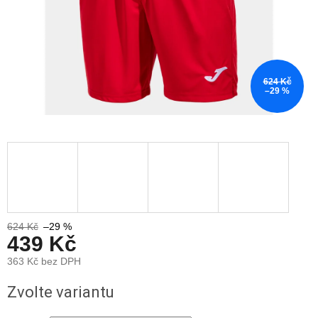
624 Kč
–29 %
624 Kč
–29 %
439 Kč
363 Kč bez DPH
Měrná
Zvolte variantu
cena: