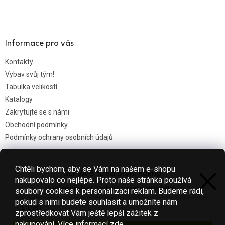
Informace pro vás
Kontakty
Vybav svůj tým!
Tabulka velikostí
Katalogy
Zakrytujte se s námi
Obchodní podmínky
Podmínky ochrany osobních údajů
Chtěli bychom, aby se Vám na našem e-shopu
SLEVA 5 % na první nákup
Nákupní košík
nakupovalo co nejlépe. Proto naše stránka používá
Stačí se přihlásit k odběru našeho newsletteru.
soubory cookies k personalizaci reklam. Budeme rádi,
0
KS /
0 KČ
pokud s nimi budete souhlasit a umožníte nám
zprostředkovat Vám ještě lepší zážitek z
nakupování.
Více informací
zde
.