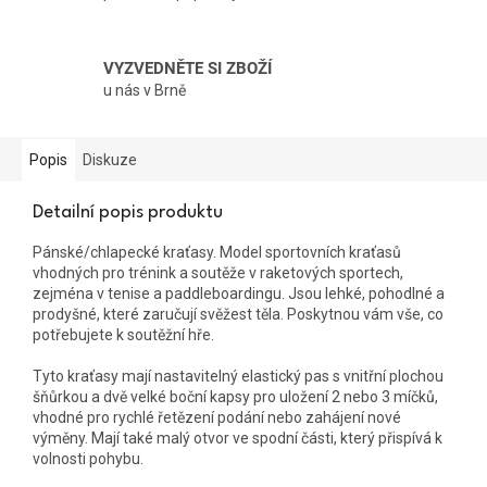
VYZVEDNĚTE SI ZBOŽÍ
u nás v Brně
Popis
Diskuze
Detailní popis produktu
Pánské/chlapecké kraťasy. Model sportovních kraťasů
vhodných pro trénink a soutěže v raketových sportech,
zejména v tenise a paddleboardingu. Jsou lehké, pohodlné a
prodyšné, které zaručují svěžest těla. Poskytnou vám vše, co
potřebujete k soutěžní hře.
Tyto kraťasy mají nastavitelný elastický pas s vnitřní plochou
šňůrkou a dvě velké boční kapsy pro uložení 2 nebo 3 míčků,
vhodné pro rychlé řetězení podání nebo zahájení nové
výměny. Mají také malý otvor ve spodní části, který přispívá k
volnosti pohybu.