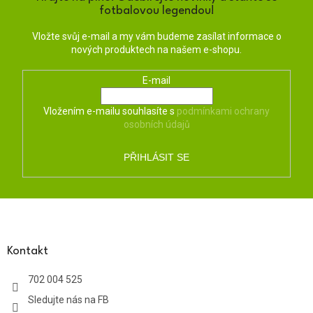
fotbalovou legendou!
Vložte svůj e-mail a my vám budeme zasílat informace o
nových produktech na našem e-shopu.
E-mail
Vložením e-mailu souhlasíte s
podmínkami ochrany
osobních údajů
PŘIHLÁSIT SE
Z
á
p
a
Kontakt
t
702 004 525
í
Sledujte nás na FB