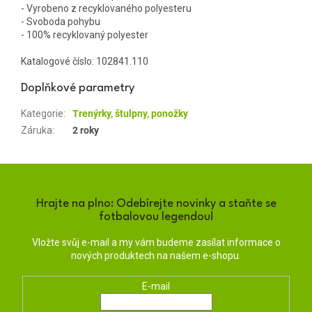
- Vyrobeno z recyklovaného polyesteru
- Svoboda pohybu
- 100% recyklovaný polyester
Katalogové číslo:
102841.110
Doplňkové parametry
Kategorie
:
Trenýrky, štulpny, ponožky
Záruka
:
2 roky
Hrajte na plno: Odebírejte novinky a staňte se
fotbalovou legendou!
Vložte svůj e-mail a my vám budeme zasílat informace o
nových produktech na našem e-shopu.
E-mail