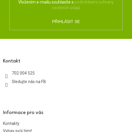
Vložením e-mailu souhlasíte s
podmínkami ochrany
osobních údajů
PŘIHLÁSIT SE
Z
á
p
a
Kontakt
t
702 004 525
í
Sledujte nás na FB
Informace pro vás
Kontakty
Vybav svůj tým!