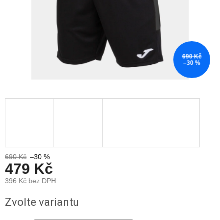
690 Kč
–30 %
690 Kč
–30 %
479 Kč
396 Kč bez DPH
Měrná
Zvolte variantu
cena: