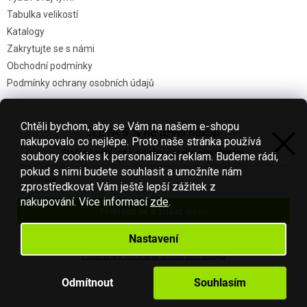
Tabulka velikostí
Katalogy
Zakrytujte se s námi
Obchodní podmínky
Podmínky ochrany osobních údajů
Chtěli bychom, aby se Vám na našem e-shopu
SLEVA 5 % na první nákup
Nákupní košík
nakupovalo co nejlépe. Proto naše stránka používá
Stačí se přihlásit k odběru našeho newsletteru.
soubory cookies k personalizaci reklam. Budeme rádi,
0
KS /
0 KČ
pokud s nimi budete souhlasit a umožníte nám
zprostředkovat Vám ještě lepší zážitek z
nakupování.
Více informací
zde
.
Přihlásit se a získat slevu
Vytvořil Shoptet
Váš e-mail je u nás v bezpečí.
Nastavení
Podmínky ochrany osobních údajů
Copyright 2026
Fotbal-shop
. Všechna práva vyhrazena.
Upravit
nastavení cookies
Odmítnout
Souhlasím
S láskou vyrobilo
Filipesmedia 🧡