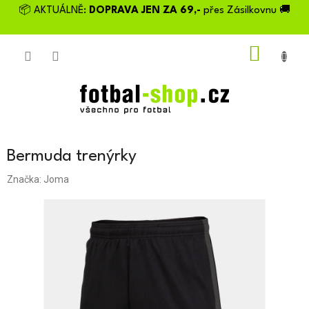
Přejít
📦 AKTUÁLNĚ:
DOPRAVA JEN ZA 69,-
přes Zásilkovnu 🚚
na
obsah
NÁKU
KOŠÍK
Bermuda trenýrky
Značka:
Joma