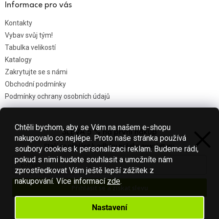
Informace pro vás
Kontakty
Vybav svůj tým!
Tabulka velikostí
Katalogy
Zakrytujte se s námi
Obchodní podmínky
Podmínky ochrany osobních údajů
Chtěli bychom, aby se Vám na našem e-shopu
SLEVA 5 % na první nákup
Nákupní košík
nakupovalo co nejlépe. Proto naše stránka používá
Stačí se přihlásit k odběru našeho newsletteru.
soubory cookies k personalizaci reklam. Budeme rádi,
0
KS /
0 KČ
pokud s nimi budete souhlasit a umožníte nám
zprostředkovat Vám ještě lepší zážitek z
nakupování.
Více informací
zde
.
Přihlásit se a získat slevu
Vytvořil Shoptet
Váš e-mail je u nás v bezpečí.
Nastavení