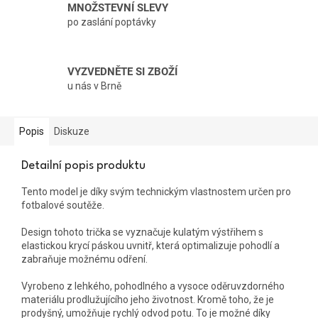
MNOŽSTEVNÍ SLEVY
po zaslání poptávky
VYZVEDNĚTE SI ZBOŽÍ
u nás v Brně
Popis
Diskuze
Detailní popis produktu
Tento model je díky svým technickým vlastnostem určen pro
fotbalové soutěže.
Design tohoto trička se vyznačuje kulatým výstřihem s
elastickou krycí páskou uvnitř, která optimalizuje pohodlí a
zabraňuje možnému odření.
Vyrobeno z lehkého, pohodlného a vysoce oděruvzdorného
materiálu prodlužujícího jeho životnost. Kromě toho, že je
prodyšný, umožňuje rychlý odvod potu. To je možné díky