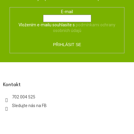
E-mail
Vložením e-mailu souhlasíte s
podmínkami ochrany
osobních údajů
PŘIHLÁSIT SE
Z
á
p
a
Kontakt
t
702 004 525
í
Sledujte nás na FB