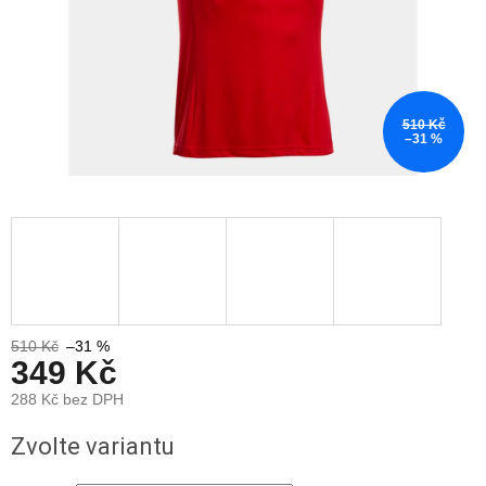
510 Kč
–31 %
510 Kč
–31 %
349 Kč
288 Kč bez DPH
Měrná
Zvolte variantu
cena: