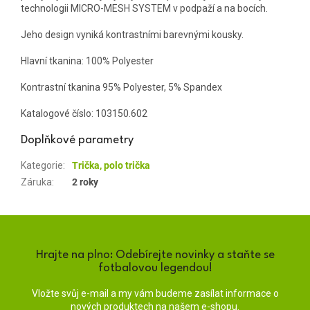
technologii MICRO-MESH SYSTEM v podpaží a na bocích.
Jeho design vyniká kontrastními barevnými kousky.
Hlavní tkanina: 100% Polyester
Kontrastní tkanina 95% Polyester, 5% Spandex
Katalogové číslo:
103150.602
Doplňkové parametry
Kategorie
:
Trička, polo trička
Záruka
:
2 roky
Hrajte na plno: Odebírejte novinky a staňte se
fotbalovou legendou!
Vložte svůj e-mail a my vám budeme zasílat informace o
nových produktech na našem e-shopu.