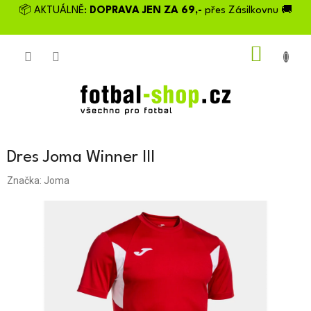
Přejít
📦 AKTUÁLNĚ:
DOPRAVA JEN ZA 69,-
přes Zásilkovnu 🚚
na
obsah
NÁKU
KOŠÍK
Dres Joma Winner III
Značka:
Joma