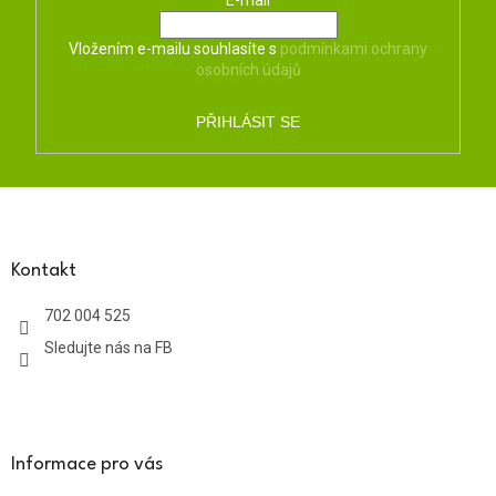
Vložením e-mailu souhlasíte s
podmínkami ochrany
osobních údajů
PŘIHLÁSIT SE
Z
á
p
a
Kontakt
t
702 004 525
í
Sledujte nás na FB
Informace pro vás