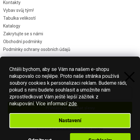
Kontakty
Vybav svůj tým!
Tabulka velikostí
Katalogy
Zakrytujte se s námi
Obchodní podmínky
Podmínky ochrany osobních údajů
Chtěli bychom, aby se Vám na našem e-shopu
SLEVA 5 % na první nákup
Nákupní košík
nakupovalo co nejlépe. Proto naše stránka používá
Stačí se přihlásit k odběru našeho newsletteru.
soubory cookies k personalizaci reklam. Budeme rádi,
0
KS /
0 KČ
pokud s nimi budete souhlasit a umožníte nám
zprostředkovat Vám ještě lepší zážitek z
nakupování.
Více informací
zde
.
Přihlásit se a získat slevu
Vytvořil Shoptet
Váš e-mail je u nás v bezpečí.
Nastavení
Podmínky ochrany osobních údajů
Copyright 2026
Fotbal-shop
. Všechna práva vyhrazena.
Upravit
nastavení cookies