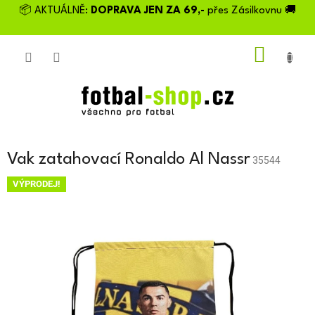
Přejít
📦 AKTUÁLNĚ:
DOPRAVA JEN ZA 69,-
přes Zásilkovnu 🚚
na
obsah
NÁKU
KOŠÍK
Vak zatahovací Ronaldo Al Nassr
35544
VÝPRODEJ!