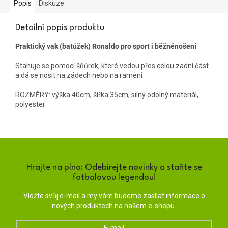
Popis
Diskuze
Detailní popis produktu
Praktický vak (batůžek) Ronaldo pro sport i běžnénošení
Stahuje se pomocí šňůrek, které vedou přes celou zadní část
a dá se nosit na zádech nebo na rameni
ROZMĚRY: výška 40cm, šířka 35cm, silný odolný materiál,
polyester
Hrajte na plno: Odebírejte novinky a staňte se
fotbalovou legendou!
Vložte svůj e-mail a my vám budeme zasílat informace o
nových produktech na našem e-shopu.
E-mail