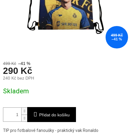
499 Kč
–41 %
499 Kč
–41 %
290 Kč
240 Kč bez DPH
Měrná
Skladem
cena:
Přidat do košíku
TIP pro fotbalové fanoušky - praktický vak Ronaldo