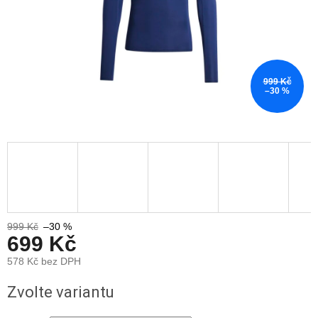
999 Kč
–30 %
999 Kč
–30 %
699 Kč
578 Kč bez DPH
Měrná
Zvolte variantu
cena: