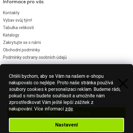
Informace pro vás
Kontakty
Vybav svůj tým!
Tabulka velikostí
Katalogy
Zakrytujte se s námi
Obchodní podmínky
Podmínky ochrany osobních údajů
Chtěli bychom, aby se Vám na našem e-shopu
SLEVA 5 % na první nákup
Nákupní košík
nakupovalo co nejlépe. Proto naše stránka používá
Stačí se přihlásit k odběru našeho newsletteru.
soubory cookies k personalizaci reklam. Budeme rádi,
0
KS /
0 KČ
pokud s nimi budete souhlasit a umožníte nám
zprostředkovat Vám ještě lepší zážitek z
nakupování.
Více informací
zde
.
Přihlásit se a získat slevu
Vytvořil Shoptet
Váš e-mail je u nás v bezpečí.
Nastavení
Podmínky ochrany osobních údajů