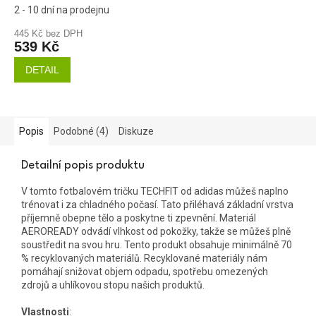
2 - 10 dní na prodejnu
445 Kč bez DPH
539 Kč
DETAIL
Popis
Podobné (4)
Diskuze
Detailní popis produktu
V tomto fotbalovém tričku TECHFIT od adidas můžeš naplno
trénovat i za chladného počasí. Tato přiléhavá základní vrstva
příjemně obepne tělo a poskytne ti zpevnění. Materiál
AEROREADY odvádí vlhkost od pokožky, takže se můžeš plně
soustředit na svou hru. Tento produkt obsahuje minimálně 70
% recyklovaných materiálů. Recyklované materiály nám
pomáhají snižovat objem odpadu, spotřebu omezených
zdrojů a uhlíkovou stopu našich produktů.
Vlastnosti
: