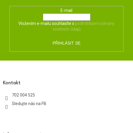
E-mail
Vložením e-mailu souhlasíte s
podmínkami ochrany
osobních údajů
PŘIHLÁSIT SE
Z
á
p
a
Kontakt
t
702 004 525
í
Sledujte nás na FB