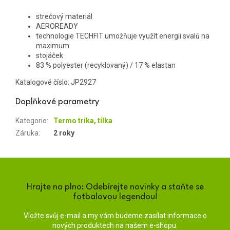
strečový materiál
AEROREADY
technologie TECHFIT umožňuje využít energii svalů na
maximum
stojáček
83 % polyester (recyklovaný) / 17 % elastan
Katalogové číslo:
JP2927
Doplňkové parametry
Kategorie
:
Termo trika, tílka
Záruka
:
2 roky
Hrajte na plno: Odebírejte novinky a staňte se
fotbalovou legendou!
Vložte svůj e-mail a my vám budeme zasílat informace o
nových produktech na našem e-shopu.