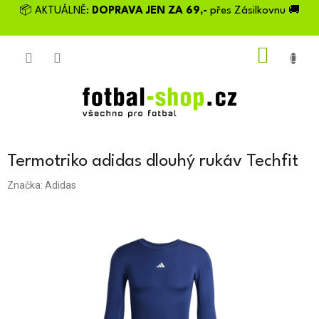
Přejít
📦 AKTUÁLNĚ:
DOPRAVA JEN ZA 69,-
přes Zásilkovnu 🚚
na
obsah
NÁKU
KOŠÍK
Termotriko adidas dlouhý rukáv Techfit
Značka:
Adidas