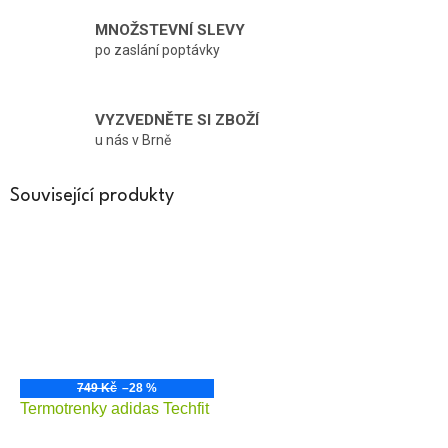
MNOŽSTEVNÍ SLEVY
po zaslání poptávky
VYZVEDNĚTE SI ZBOŽÍ
u nás v Brně
Související produkty
749 Kč
–28 %
Termotrenky adidas Techfit