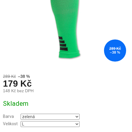
289 Kč
–38 %
289 Kč
–38 %
179 Kč
148 Kč bez DPH
Měrná
Skladem
cena:
Barva
Velikost