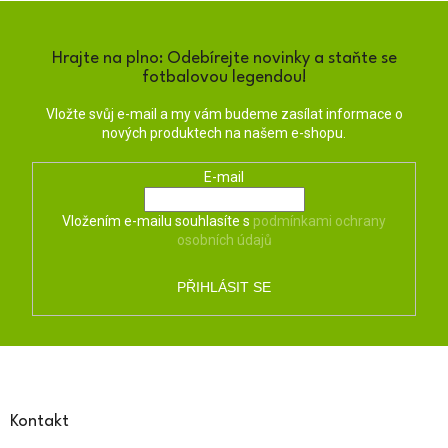
Hrajte na plno: Odebírejte novinky a staňte se
fotbalovou legendou!
Vložte svůj e-mail a my vám budeme zasílat informace o
nových produktech na našem e-shopu.
E-mail
Vložením e-mailu souhlasíte s
podmínkami ochrany
osobních údajů
PŘIHLÁSIT SE
Z
á
p
a
Kontakt
t