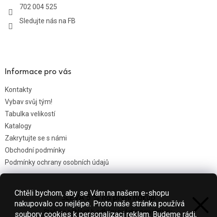
702 004 525
í
Sledujte nás na FB
Informace pro vás
Kontakty
Vybav svůj tým!
Tabulka velikostí
Katalogy
Zakrytujte se s námi
Obchodní podmínky
Podmínky ochrany osobních údajů
Chtěli bychom, aby se Vám na našem e-shopu
SLEVA 5 % na první nákup
Nákupní košík
nakupovalo co nejlépe. Proto naše stránka používá
Stačí se přihlásit k odběru našeho newsletteru.
soubory cookies k personalizaci reklam. Budeme rádi,