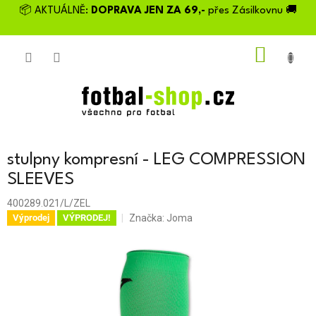
Přejít
📦 AKTUÁLNĚ:
DOPRAVA JEN ZA 69,-
přes Zásilkovnu 🚚
na
obsah
NÁKU
KOŠÍK
stulpny kompresní - LEG COMPRESSION
SLEEVES
400289.021/L/ZEL
Značka:
Joma
Výprodej
VÝPRODEJ!