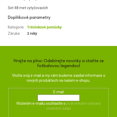
Set 48 met vytyčovacích
Doplňkové parametry
Kategorie
:
Tréninkové pomůcky
Záruka
:
2 roky
Hrajte na plno: Odebírejte novinky a staňte se
fotbalovou legendou!
Vložte svůj e-mail a my vám budeme zasílat informace o
nových produktech na našem e-shopu.
E-mail
Vložením e-mailu souhlasíte s
podmínkami ochrany
osobních údajů