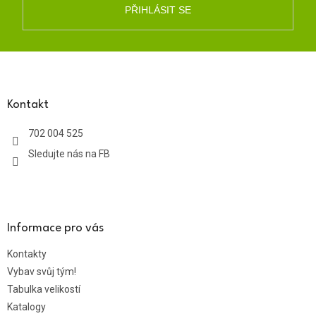
PŘIHLÁSIT SE
Z
á
p
a
Kontakt
t
702 004 525
í
Sledujte nás na FB
Informace pro vás
Kontakty
Vybav svůj tým!
Tabulka velikostí
Katalogy