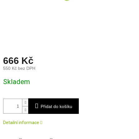
666 Kč
550 Kč bez DPH
Měrná
Skladem
cena:
Přidat do košíku
Detailní informace