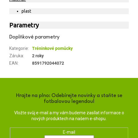
plast
Parametry
Doplňkové parametry
Kategorie
:
Tréninkové pomůcky
Záruka
:
2 roky
EAN
:
8591792044072
Hrajte na plno: Odebírejte novinky a staňte se
fotbalovou legendou!
Vložte svůj e-mail a my vám budeme zasílat informace o
nových produktech na našem e-shopu.
E-mail