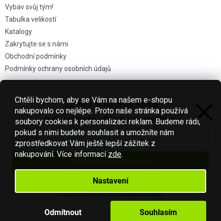
Vybav svůj tým!
Tabulka velikostí
Katalogy
Zakrytujte se s námi
Obchodní podmínky
Podmínky ochrany osobních údajů
Chtěli bychom, aby se Vám na našem e-shopu
SLEVA 5 % na první nákup
Nákupní košík
nakupovalo co nejlépe. Proto naše stránka používá
Stačí se přihlásit k odběru našeho newsletteru.
soubory cookies k personalizaci reklam. Budeme rádi,
0
KS /
0 KČ
pokud s nimi budete souhlasit a umožníte nám
zprostředkovat Vám ještě lepší zážitek z
nakupování.
Více informací
zde
.
Přihlásit se a získat slevu
Vytvořil Shoptet
Váš e-mail je u nás v bezpečí.
Nastavení
Podmínky ochrany osobních údajů
Copyright 2026
Fotbal-shop
. Všechna práva vyhrazena.
Upravit
nastavení cookies
Odmítnout
Souhlasím
S láskou vyrobilo
Filipesmedia 🧡