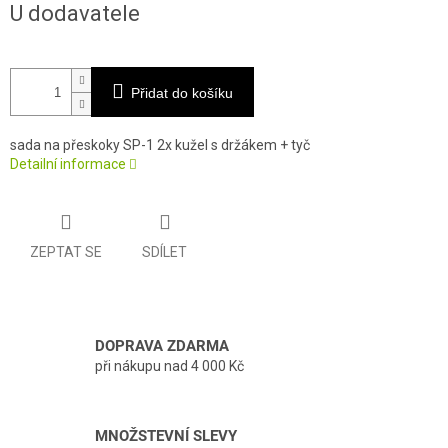
U dodavatele
cena:
Přidat do košíku
sada na přeskoky SP-1 2x kužel s držákem + tyč
Detailní informace
ZEPTAT SE
SDÍLET
DOPRAVA ZDARMA
při nákupu nad 4 000 Kč
MNOŽSTEVNÍ SLEVY