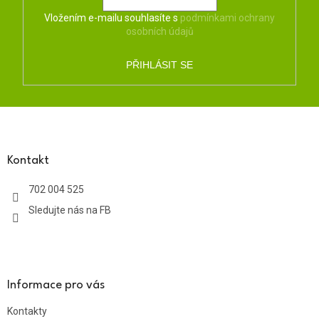
Vložením e-mailu souhlasíte s
podmínkami ochrany
osobních údajů
PŘIHLÁSIT SE
Z
á
p
a
Kontakt
t
702 004 525
í
Sledujte nás na FB
Informace pro vás
Kontakty