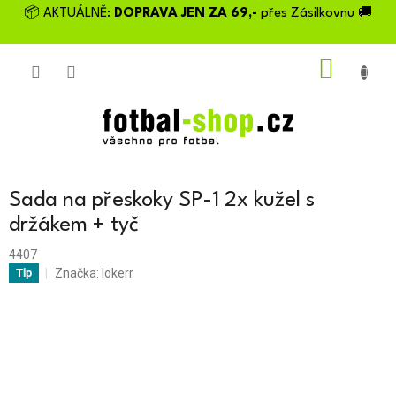
Přejít
📦 AKTUÁLNĚ:
DOPRAVA JEN ZA 69,-
přes Zásilkovnu 🚚
na
obsah
NÁKU
KOŠÍK
Sada na přeskoky SP-1 2x kužel s
držákem + tyč
4407
Značka:
lokerr
Tip