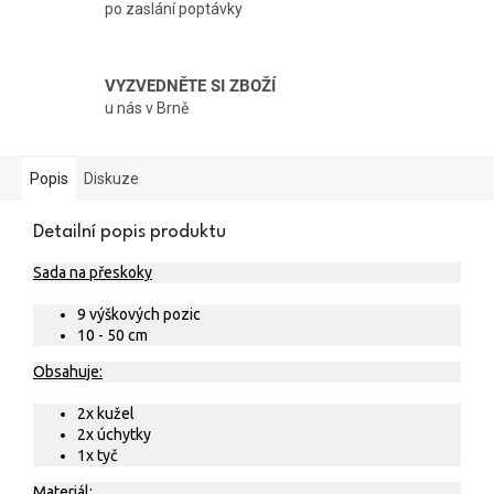
po zaslání poptávky
VYZVEDNĚTE SI ZBOŽÍ
u nás v Brně
Popis
Diskuze
Detailní popis produktu
Sada na přeskoky
9 výškových pozic
10 - 50 cm
Obsahuje:
2x kužel
2x úchytky
1x tyč
Materiál: