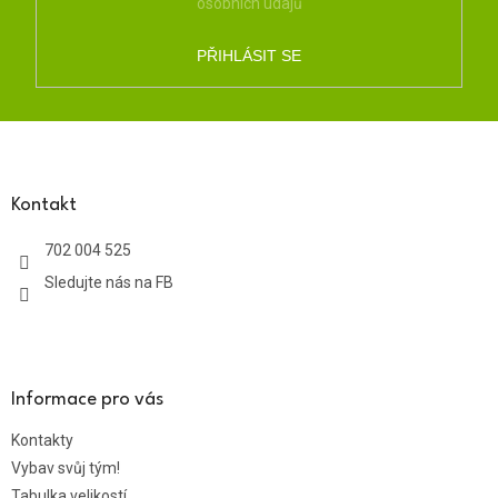
osobních údajů
PŘIHLÁSIT SE
Z
á
p
a
Kontakt
t
702 004 525
í
Sledujte nás na FB
Informace pro vás
Kontakty
Vybav svůj tým!
Tabulka velikostí