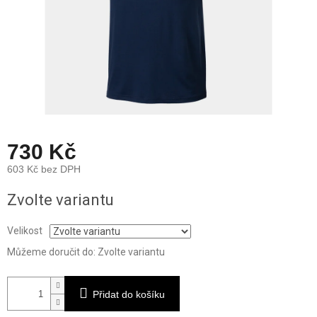
730 Kč
603 Kč bez DPH
Měrná
Zvolte variantu
cena:
Velikost
Můžeme doručit do:
Zvolte variantu
Přidat do košíku