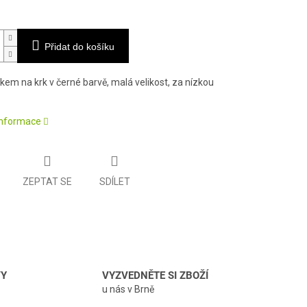
Přidat do košíku
kem na krk v černé barvě, malá velikost, za nízkou
 informace
ZEPTAT SE
SDÍLET
VY
VYZVEDNĚTE SI ZBOŽÍ
u nás v Brně