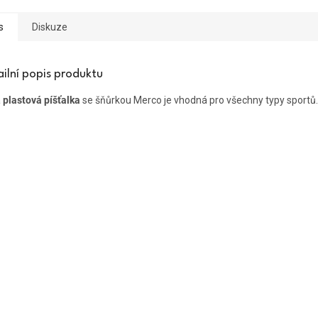
s
Diskuze
ailní popis produktu
á
plastová píšťalka
se šňůrkou Merco je vhodná pro všechny typy sportů.