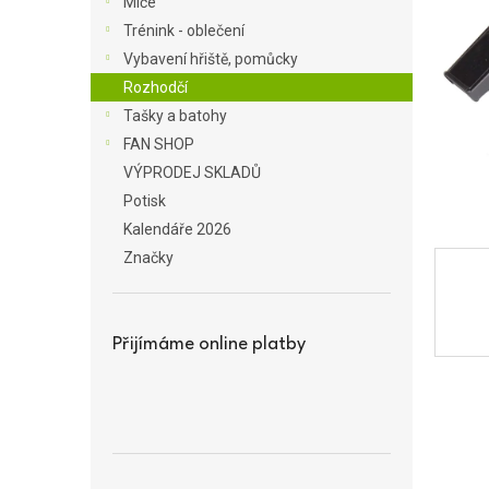
Míče
a
Trénink - oblečení
n
Vybavení hřiště, pomůcky
e
Rozhodčí
l
Tašky a batohy
FAN SHOP
VÝPRODEJ SKLADŮ
Potisk
Kalendáře 2026
Značky
Přijímáme online platby