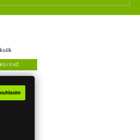
košík
KS /
0 KČ
ouhlasím