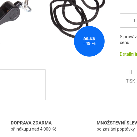
S prováz
99 Kč
cenu.
–49 %
Detailní
TISK
DOPRAVA ZDARMA
MNOŽSTEVNÍ SLE
při nákupu nad 4 000 Kč
po zaslání poptávky