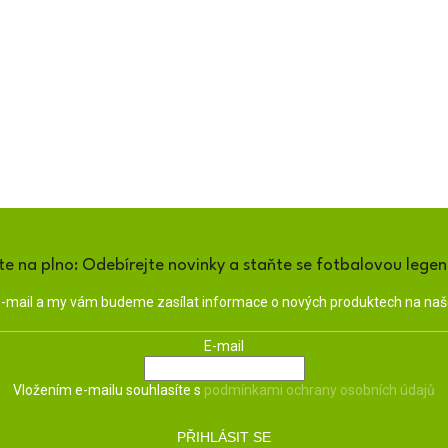
te na plno: Odebírejte novinky a staňte se fotbalovou lege
 e-mail a my vám budeme zasílat informace o nových produktech na na
E-mail
Vložením e-mailu souhlasíte s
podmínkami ochrany osobních údajů
PŘIHLÁSIT SE