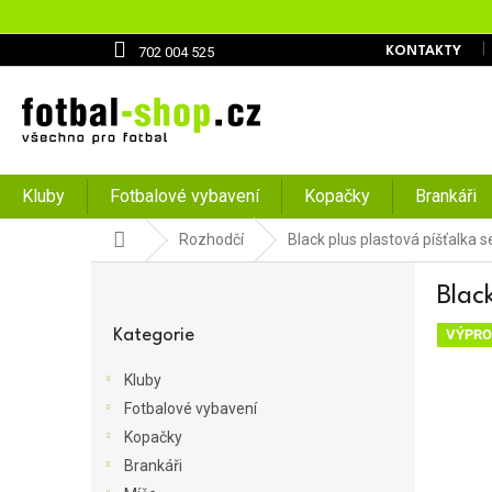
Přejít
na
obsah
702 004 525
KONTAKTY
Kluby
Fotbalové vybavení
Kopačky
Brankáři
Domů
Rozhodčí
Black plus plastová píšťalka 
P
Blac
o
Přeskočit
s
kategorie
Kategorie
VÝPRO
t
r
Kluby
a
Fotbalové vybavení
n
Kopačky
n
í
Brankáři
p