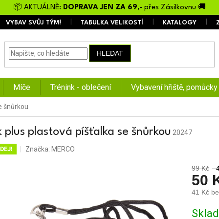
📦 AKTUÁLNĚ:
DOPRAVA JEN ZA 69,-
přes Zásilkovnu 🚚
VYBAV SVŮJ TÝM!
TABULKA VELIKOSTÍ
KATALOGY
HLEDAT
Míče
Trénink - oblečení
Vybavení hřiště, pomůcky
se šnůrkou
k plus plastová píšťalka se šnůrkou
20247
Značka:
MERCO
DEJ!
99 Kč
–
50 
41 Kč b
Měrná
Skla
cena: