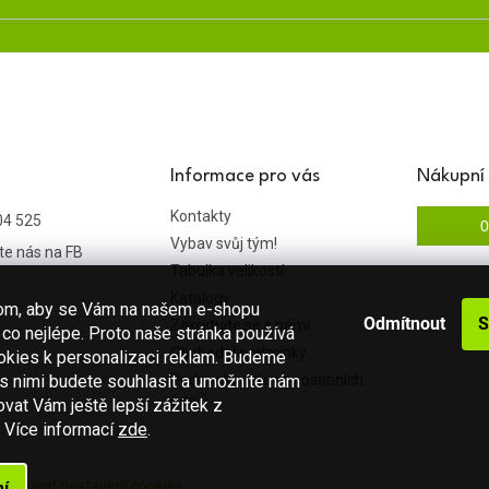
Informace pro vás
Nákupní 
Kontakty
04 525
0
Vybav svůj tým!
te nás na FB
Tabulka velikostí
Katalogy
hom, aby se Vám na našem e-shopu
Odmítnout
S
Zakrytujte se s námi
co nejlépe. Proto naše stránka používá
Obchodní podmínky
okies k personalizaci reklam. Budeme
 s nimi budete souhlasit a umožníte nám
Podmínky ochrany osobních
údajů
vat Vám ještě lepší zážitek z
.
Více informací
zde
.
a.
Upravit nastavení cookies
í