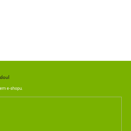
ndou!
šem e-shopu.