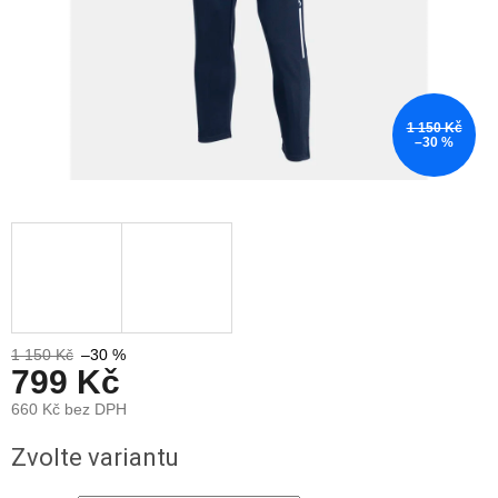
1 150 Kč
–30 %
1 150 Kč
–30 %
799 Kč
660 Kč bez DPH
Měrná
Zvolte variantu
cena: