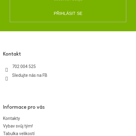
PŘIHLÁSIT SE
Z
á
p
a
Kontakt
t
702 004 525
í
Sledujte nás na FB
Informace pro vás
Kontakty
Vybav svůj tým!
Tabulka velikostí