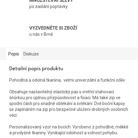
MNOŽSTEVNÍ SLEVY
po zaslání poptávky
VYZVEDNĚTE SI ZBOŽÍ
u nás v Brně
Popis
Diskuze
Detailní popis produktu
Pohodlná a odolná tkanina, velmi univerzální a funkční oděv.
Obsahuje nastavitelný elastický pas s vnitřní stahovací
šňůrkou pro úplnou přizpůsobivost a fixaci. Má také zip ve
spodní části pro snadné oblékání a svlékání. Dvě boční kapsy
se zapínáním na zip pro bezpečné uložení drobných osobních
věcí.
Personalizovaný vzor na bocích. Vyrobeno z pohodlné, měkké
a prodyšné tkaniny. Vynikající odolnost a volnost pohybu.