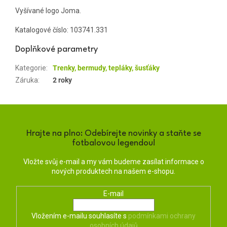
Vyšívané logo Joma.
Katalogové číslo:
103741.331
Doplňkové parametry
Kategorie
:
Trenky, bermudy, tepláky, šusťáky
Záruka
:
2 roky
Hrajte na plno: Odebírejte novinky a staňte se
fotbalovou legendou!
Vložte svůj e-mail a my vám budeme zasílat informace o
nových produktech na našem e-shopu.
E-mail
Vložením e-mailu souhlasíte s
podmínkami ochrany
osobních údajů