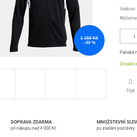
Velikost
Můžeme d
1 150 Kč
–30 %
Pánská m
Detailní
TISK
DOPRAVA ZDARMA
MNOŽSTEVNÍ SLE
při nákupu nad 4 000 Kč
po zaslání poptávky