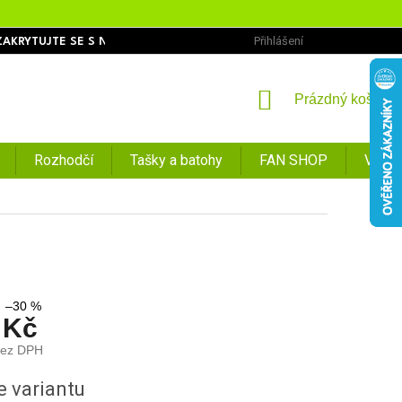
Přihlášení
ZAKRYTUJTE SE S NÁMI
OBCHODNÍ PODMÍNKY
PODMÍNKY O
NÁKUPNÍ
Prázdný košík
KOŠÍK
Rozhodčí
Tašky a batohy
FAN SHOP
VÝPR
–30 %
 Kč
bez DPH
e variantu