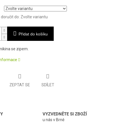
oručit do:
Zvolte variantu
Přidat do košíku
ikina se zipem.
 informace
ZEPTAT SE
SDÍLET
VY
VYZVEDNĚTE SI ZBOŽÍ
u nás v Brně