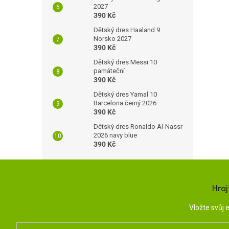
2027
390 Kč
Dětský dres Haaland 9
Norsko 2027
390 Kč
Dětský dres Messi 10
památeční
390 Kč
Dětský dres Yamal 10
Barcelona černý 2026
390 Kč
Dětský dres Ronaldo Al-Nassr
2026 navy blue
390 Kč
Hraj
Vložte svůj