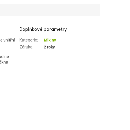
Doplňkové parametry
e vnitřní
Kategorie
:
Mikiny
Záruka
:
2 roky
odlné
lákna