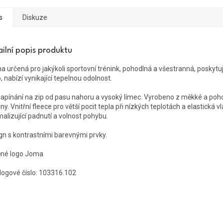
s
Diskuze
ailní popis produktu
na určená pro jakýkoli sportovní trénink, pohodlná a všestranná, poskytuj
, nabízí vynikající tepelnou odolnost.
apínání na zip od pasu nahoru a vysoký límec. Vyrobeno z měkké a poh
ny. Vnitřní fleece pro větší pocit tepla při nízkých teplotách a elastická v
malizující padnutí a volnost pohybu.
gn s kontrastními barevnými prvky.
ěné logo Joma
logové číslo:
103316.102