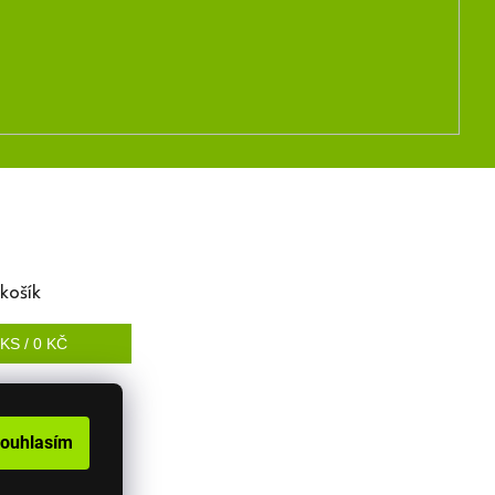
košík
KS /
0 KČ
ouhlasím