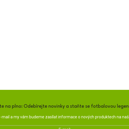
te na plno: Odebírejte novinky a staňte se fotbalovou lege
 e-mail a my vám budeme zasílat informace o nových produktech na na