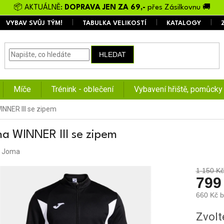
📦 AKTUÁLNĚ:
DOPRAVA JEN ZA 69,-
přes Zásilkovnu 🚚
VYBAV SVŮJ TÝM!
TABULKA VELIKOSTÍ
KATALOGY
HLEDAT
Míče
Trénink - oblečení
Vybavení hřiště, pomůcky
INNER III se zipem
na WINNER III se zipem
:
Joma
1 150 Kč
799
660 Kč 
Měrná
Zvolt
cena: