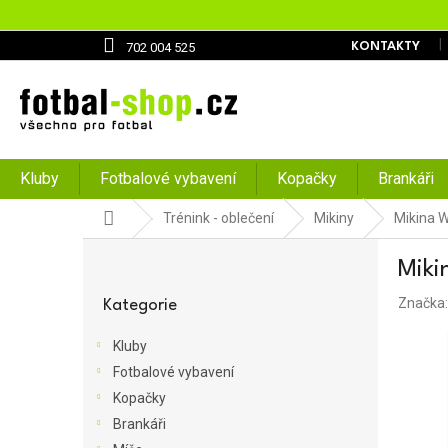
Přejít
na
obsah
702 004 525
KONTAKTY
Kluby
Fotbalové vybavení
Kopačky
Brankáři
Domů
Trénink - oblečení
Mikiny
Mikina W
P
Miki
o
Přeskočit
s
Značka
kategorie
Kategorie
t
r
Kluby
a
Fotbalové vybavení
n
Kopačky
n
í
Brankáři
p