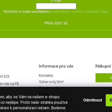
E-mail
Vložením e-mailu souhlasíte s
podmínkami ochrany osobních údajů
PŘIHLÁSIT SE
Informace pro vás
Nákupní 
Kontakty
04 525
0
Vybav svůj tým!
te nás na FB
Tabulka velikostí
Katalogy
hom, aby se Vám na našem e-shopu
Odmítnout
S
Zakrytujte se s námi
co nejlépe. Proto naše stránka používá
Obchodní podmínky
okies k personalizaci reklam. Budeme