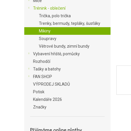
Míče
a
Trénink - oblečení
n
Trička, polo trička
e
Trenky, bermudy, tepláky, šusťáky
l
Mikiny
Soupravy
Větrové bundy, zimní bundy
Vybavení hřiště, pomůcky
Rozhodčí
Tašky a batohy
FAN SHOP
VÝPRODEJ SKLADŮ
Potisk
Kalendáře 2026
Značky
Přijímáme online platby