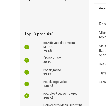
Popi
Det
Miki
Top 10 produktů
teplo
Rozlišovací dres, vesta
Má z
MERCO
tkani
79 Kč
opti
Číslice 25 cm
80 Kč
Desi
Potisk jméno
Tišt
99 Kč
Potisk logo velké
Kata
140 Kč
Fotbalový set Joma Area
890 Kč
Dětský dres Messi Argentina